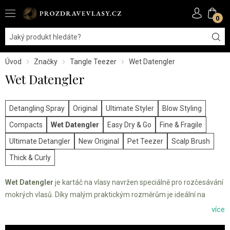
0
Úvod
Značky
Tangle Teezer
Wet Datengler
Wet Datengler
Detangling Spray
Original
Ultimate Styler
Blow Styling
Compacts
Wet Datengler
Easy Dry & Go
Fine & Fragile
Ultimate Detangler
New Original
Pet Teezer
Scalp Brush
Thick & Curly
Wet Datengler
je kartáč na vlasy navržen speciálně pro rozčesávání
mokrých vlasů. Díky malým praktickým rozměrům je ideální na
cestování nebo pro děti. Snadno rozčeše i suché vlasy a dodává jim
více
lesk a pružnost.