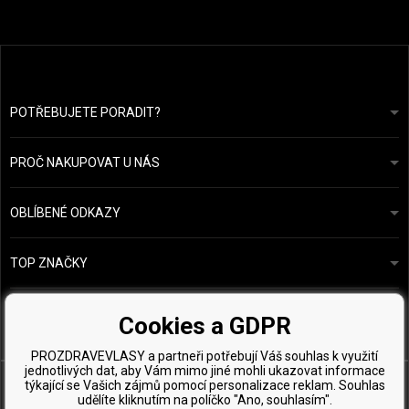
POTŘEBUJETE PORADIT?
info@prozdravevlasy.cz
Obchodní podmínky
Odpovíme do 24 hodin.
PROČ NAKUPOVAT U NÁS
Ochrana osobních údajů
Náš příběh
Přehled plateb a dopravy
Blog
Ecru New York
OBLÍBENÉ ODKAZY
Vrácení zboží
Kadeřnická poradna
Kérastase
Kontakty
TOP ZNAČKY
O&M
Vzorky zdarma
Paul Mitchell
Wella Professionals
Cookies a GDPR
Zenz Organic
PROZDRAVEVLASY a partneři potřebují Váš souhlas k využití
jednotlivých dat, aby Vám mimo jiné mohli ukazovat informace
týkající se Vašich zájmů pomocí personalizace reklam. Souhlas
udělíte kliknutím na políčko "Ano, souhlasím".