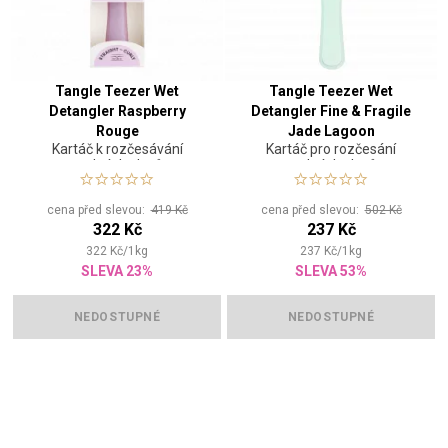
Tangle Teezer Wet
Tangle Teezer Wet
Detangler Raspberry
Detangler Fine & Fragile
Rouge
Jade Lagoon
Kartáč k rozčesávání
Kartáč pro rozčesání
mokrých vlasů
mokrých vlasů
cena před slevou:
419 Kč
cena před slevou:
502 Kč
322 Kč
237 Kč
322
Kč
/
1
kg
237
Kč
/
1
kg
SLEVA 23%
SLEVA 53%
NEDOSTUPNÉ
NEDOSTUPNÉ