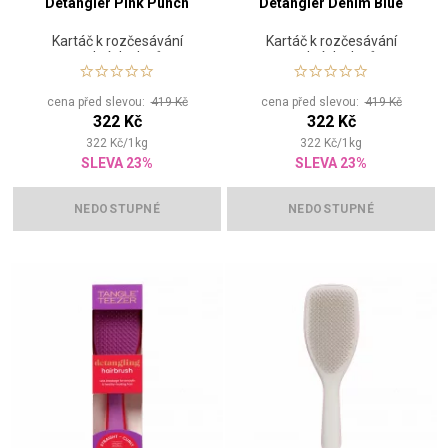
Detangler Pink Punch
Detangler Denim Blue
Kartáč k rozčesávání
Kartáč k rozčesávání
mokrých vlasů
mokrých vlasů
cena před slevou:
419 Kč
cena před slevou:
419 Kč
322 Kč
322 Kč
322
Kč
/
1
kg
322
Kč
/
1
kg
SLEVA 23%
SLEVA 23%
NEDOSTUPNÉ
NEDOSTUPNÉ