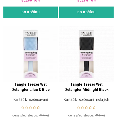
SLEVA 16%
SLEVA 16%
DO KOŠÍKU
DO KOŠÍKU
Tangle Teezer Wet
Tangle Teezer Wet
Detangler Lilac & Blue
Detangler Midnight Black
Kartáč k rozčesávání
Kartáč k rozčesání mokrých
mokrých vlasů
vlasů
cena před slevou:
416 Kč
cena před slevou:
416 Kč