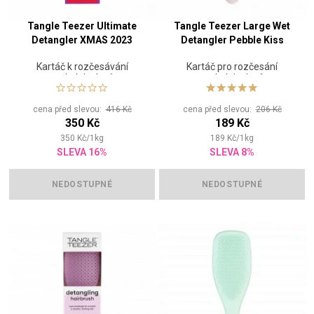
Tangle Teezer Ultimate
Tangle Teezer Large Wet
Detangler XMAS 2023
Detangler Pebble Kiss
Kartáč k rozčesávání
Kartáč pro rozčesání
mokrých vlasů
mokrých vlasů
cena před slevou:
416 Kč
cena před slevou:
206 Kč
350 Kč
189 Kč
350
Kč
/
1
kg
189
Kč
/
1
kg
SLEVA 16%
SLEVA 8%
NEDOSTUPNÉ
NEDOSTUPNÉ