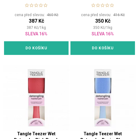
mokrých vlasů
mokrých vlasů
cena před slevou:
460 Kč
cena před slevou:
416 Kč
387 Kč
350 Kč
387
Kč
/
1
kg
350
Kč
/
1
kg
SLEVA 16%
SLEVA 16%
DO KOŠÍKU
DO KOŠÍKU
Tangle Teezer Wet
Tangle Teezer Wet