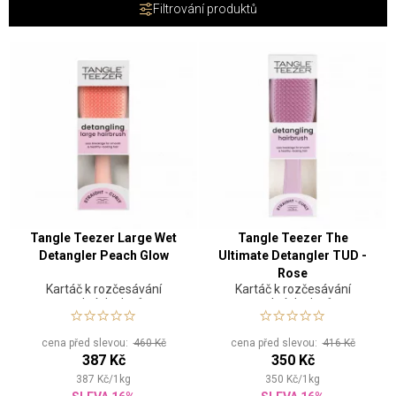
Filtrování produktů
Tangle Teezer Large Wet
Tangle Teezer The
Detangler Peach Glow
Ultimate Detangler TUD -
Rose
Kartáč k rozčesávání
Kartáč k rozčesávání
mokrých vlasů
mokrých vlasů
cena před slevou:
460 Kč
cena před slevou:
416 Kč
387 Kč
350 Kč
387
Kč
/
1
kg
350
Kč
/
1
kg