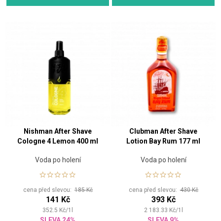
Nishman After Shave
Clubman After Shave
Cologne 4 Lemon 400 ml
Lotion Bay Rum 177 ml
Voda po holení
Voda po holení
cena před slevou:
185 Kč
cena před slevou:
430 Kč
141 Kč
393 Kč
352.5
Kč
/
1
l
2 183.33
Kč
/
1
l
SLEVA 24%
SLEVA 9%