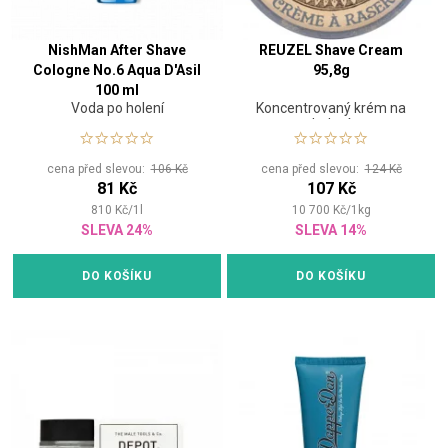
NishMan After Shave
REUZEL Shave Cream
Cologne No.6 Aqua D'Asil
95,8g
100 ml
Voda po holení
Koncentrovaný krém na
holení
cena před slevou:
106 Kč
cena před slevou:
124 Kč
81 Kč
107 Kč
810
Kč
/
1
l
10 700
Kč
/
1
kg
SLEVA 24%
SLEVA 14%
DO KOŠÍKU
DO KOŠÍKU