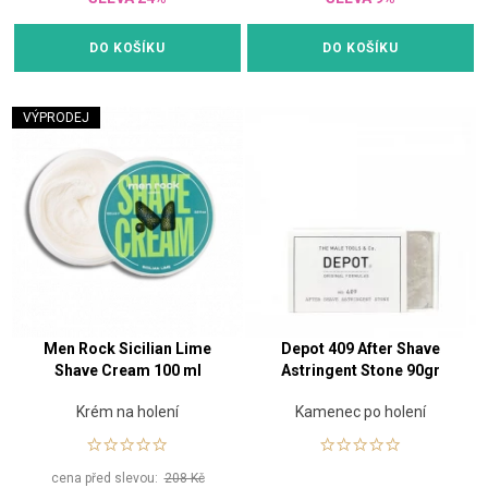
DO KOŠÍKU
DO KOŠÍKU
VÝPRODEJ
Men Rock Sicilian Lime
Depot 409 After Shave
Shave Cream 100 ml
Astringent Stone 90gr
Krém na holení
Kamenec po holení
cena před slevou:
208 Kč