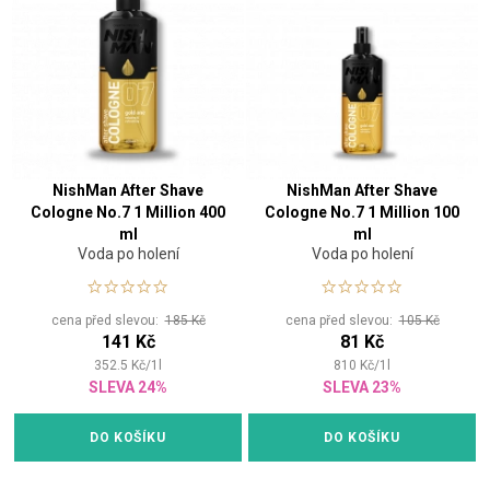
NishMan After Shave
NishMan After Shave
Cologne No.7 1 Million 400
Cologne No.7 1 Million 100
ml
ml
Voda po holení
Voda po holení
cena před slevou:
185 Kč
cena před slevou:
105 Kč
141 Kč
81 Kč
352.5
Kč
/
1
l
810
Kč
/
1
l
SLEVA 24%
SLEVA 23%
DO KOŠÍKU
DO KOŠÍKU