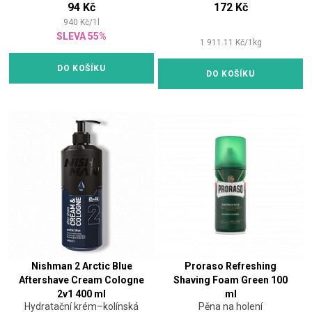
94 Kč
172 Kč
940
Kč
/
1
l
SLEVA 55%
1 911.11
Kč
/
1
kg
DO KOŠÍKU
DO KOŠÍKU
Nishman 2 Arctic Blue
Proraso Refreshing
Aftershave Cream Cologne
Shaving Foam Green 100
2v1 400 ml
ml
Hydratační krém–kolínská
Pěna na holení