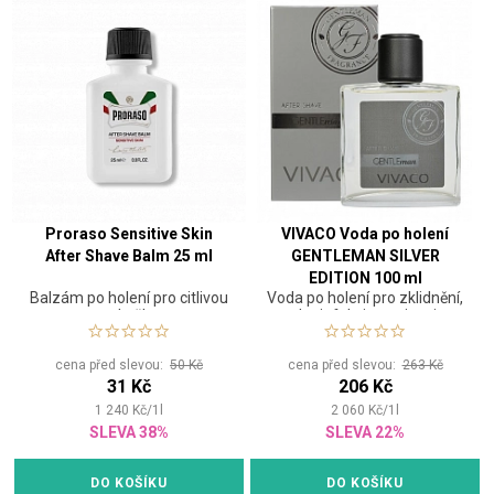
Proraso Sensitive Skin
VIVACO Voda po holení
After Shave Balm 25 ml
GENTLEMAN SILVER
EDITION 100 ml
Balzám po holení pro citlivou
Voda po holení pro zklidnění,
pokožku
dezinfekci a tonizaci
pokožky. Vhodná pro použití
před i po holení.
cena před slevou:
50 Kč
cena před slevou:
263 Kč
31 Kč
206 Kč
1 240
Kč
/
1
l
2 060
Kč
/
1
l
SLEVA 38%
SLEVA 22%
DO KOŠÍKU
DO KOŠÍKU