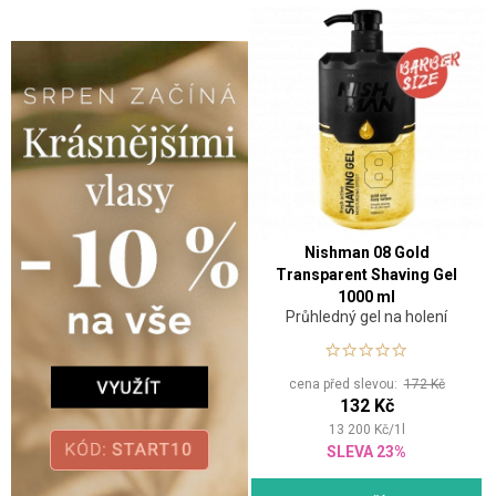
Nishman 08 Gold
Transparent Shaving Gel
1000 ml
Průhledný gel na holení
cena před slevou:
172 Kč
132 Kč
13 200
Kč
/
1
l
SLEVA 23%