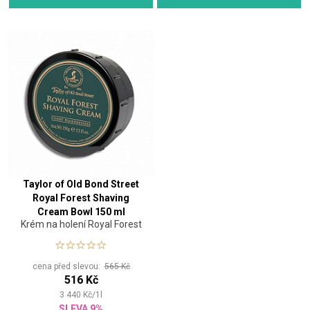
Taylor of Old Bond Street
Royal Forest Shaving
Cream Bowl 150 ml
Krém na holení Royal Forest
cena před slevou:
565 Kč
516 Kč
3 440
Kč
/
1
l
SLEVA 9%