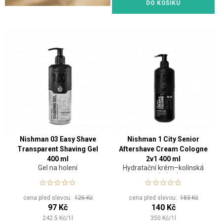
DO KOŠÍKU
Nishman 03 Easy Shave
Nishman 1 City Senior
Transparent Shaving Gel
Aftershave Cream Cologne
400 ml
2v1 400 ml
Gel na holení
Hydratační krém–kolínská
po holení
cena před slevou:
126 Kč
cena před slevou:
183 Kč
97 Kč
140 Kč
242.5
Kč
/
1
l
350
Kč
/
1
l