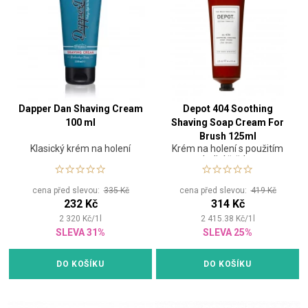
Dapper Dan Shaving Cream
Depot 404 Soothing
100 ml
Shaving Soap Cream For
Brush 125ml
Klasický krém na holení
Krém na holení s použitím
holicí štětky
cena před slevou:
335 Kč
cena před slevou:
419 Kč
232 Kč
314 Kč
2 320
Kč
/
1
l
2 415.38
Kč
/
1
l
SLEVA 31%
SLEVA 25%
DO KOŠÍKU
DO KOŠÍKU