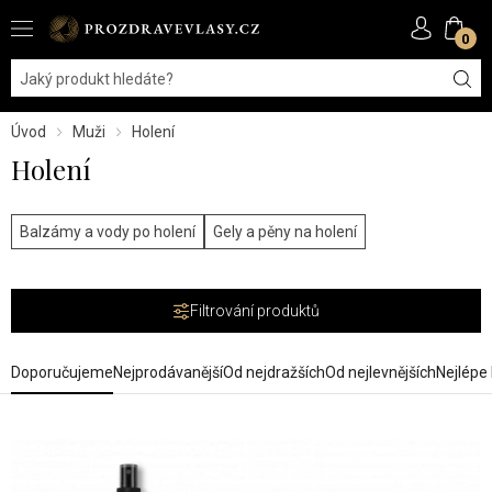
0
Úvod
Muži
Holení
Holení
Balzámy a vody po holení
Gely a pěny na holení
Filtrování produktů
Doporučujeme
Nejprodávanější
Od nejdražších
Od nejlevnějších
Nejlépe