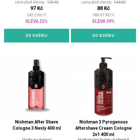
cena před slevou:
126 Kč
cena před slevou:
144 Kč
97 Kč
88 Kč
242.5
Kč
/
1
l
586.67
Kč
/
1
l
SLEVA 23%
SLEVA 39%
DO KOŠÍKU
DO KOŠÍKU
Nishman After Shave
Nishman 3 Pyrogenous
Cologne 3 Nesly 400 ml
Aftershave Cream Cologne
2v1 400 ml