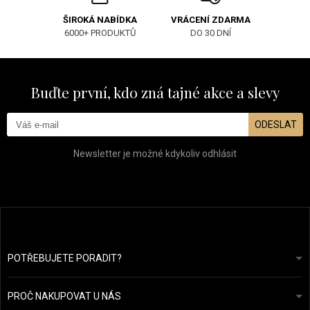
ŠIROKÁ NABÍDKA
VRÁCENÍ ZDARMA
6000+ PRODUKTŮ
DO 30 DNÍ
Buďte první, kdo zná tajné akce a slevy
ODESLAT
Newsletter je možné kdykoliv odhlásit
POTŘEBUJETE PORADIT?
info@prozdravevlasy.cz
Obchodní podmínky
Odpovíme do 24 hodin.
PROČ NAKUPOVAT U NÁS
Ochrana osobních údajů
Náš příběh