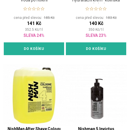
Voda po holení
Hydratační krém–kolínská
po holení
cena před slevou:
185 Kč
cena před slevou:
183 Kč
141 Kč
140 Kč
352.5
Kč
/
1
l
350
Kč
/
1
l
SLEVA 24%
SLEVA 23%
DO KOŠÍKU
DO KOŠÍKU
NishMan After Shave Cologne 04 Lemon 5000 ml
Nishman 5 Invictus