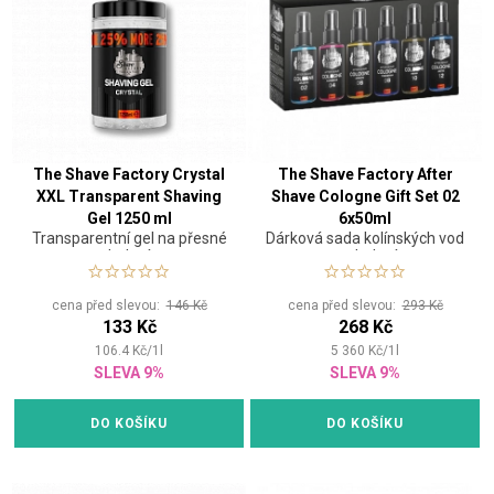
The Shave Factory Crystal
The Shave Factory After
XXL Transparent Shaving
Shave Cologne Gift Set 02
Gel 1250 ml
6x50ml
Transparentní gel na přesné
Dárková sada kolínských vod
holení
po holení
cena před slevou:
146 Kč
cena před slevou:
293 Kč
133 Kč
268 Kč
106.4
Kč
/
1
l
5 360
Kč
/
1
l
SLEVA 9%
SLEVA 9%
DO KOŠÍKU
DO KOŠÍKU