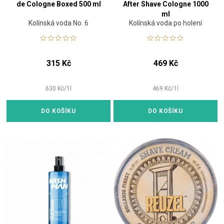
de Cologne Boxed 500 ml
After Shave Cologne 1000
ml
Kolínská voda No. 6
Kolínská voda po holení
315 Kč
469 Kč
630
Kč
/
1
l
469
Kč
/
1
l
DO KOŠÍKU
DO KOŠÍKU