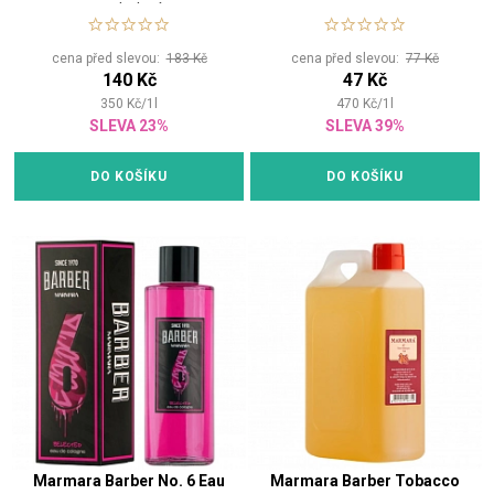
po holení
cena před slevou:
183 Kč
cena před slevou:
77 Kč
140 Kč
47 Kč
350
Kč
/
1
l
470
Kč
/
1
l
SLEVA 23%
SLEVA 39%
DO KOŠÍKU
DO KOŠÍKU
Marmara Barber No. 6 Eau
Marmara Barber Tobacco