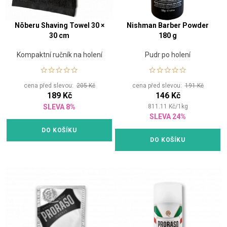
Nõberu Shaving Towel 30 ×
Nishman Barber Powder
30 cm
180 g
Kompaktní ručník na holení
Pudr po holení
cena před slevou:
205 Kč
cena před slevou:
191 Kč
189 Kč
146 Kč
SLEVA 8%
811.11
Kč
/
1
kg
SLEVA 24%
DO KOŠÍKU
DO KOŠÍKU