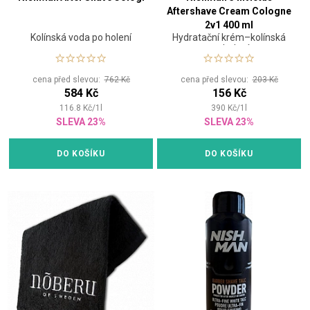
Aftershave Cream Cologne
2v1 400 ml
Kolínská voda po holení
Hydratační krém–kolínská
po holení
cena před slevou:
762 Kč
cena před slevou:
203 Kč
584 Kč
156 Kč
116.8
Kč
/
1
l
390
Kč
/
1
l
SLEVA 23%
SLEVA 23%
DO KOŠÍKU
DO KOŠÍKU