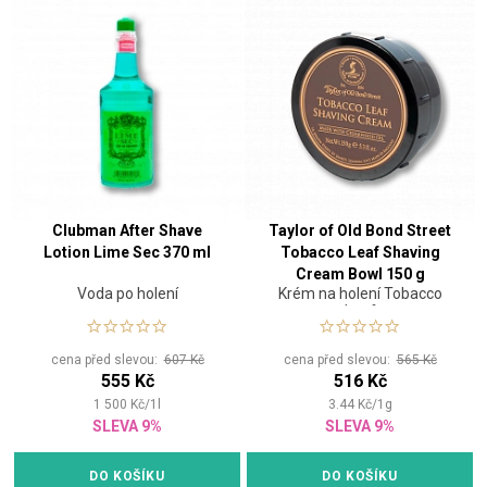
Clubman After Shave
Taylor of Old Bond Street
Lotion Lime Sec 370 ml
Tobacco Leaf Shaving
Cream Bowl 150 g
Voda po holení
Krém na holení Tobacco
Leaf
cena před slevou:
607 Kč
cena před slevou:
565 Kč
555 Kč
516 Kč
1 500
Kč
/
1
l
3.44
Kč
/
1
g
SLEVA 9%
SLEVA 9%
DO KOŠÍKU
DO KOŠÍKU