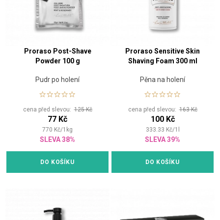
Proraso Post-Shave
Proraso Sensitive Skin
Powder 100 g
Shaving Foam 300 ml
Pudr po holení
Pěna na holení
cena před slevou:
125 Kč
cena před slevou:
163 Kč
77 Kč
100 Kč
770
Kč
/
1
kg
333.33
Kč
/
1
l
SLEVA 38%
SLEVA 39%
DO KOŠÍKU
DO KOŠÍKU