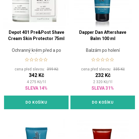
Depot 401 Pre&Post Shave
Dapper Dan Aftershave
Cream Skin Protector 75ml
Balm 100 ml
Ochranný krém před a po
Balzám po holení
holení
cena před slevou:
399 Kč
cena před slevou:
335 Kč
342 Kč
232 Kč
4 275
Kč
/
1
l
2 320
Kč
/
1
l
SLEVA 14%
SLEVA 31%
DO KOŠÍKU
DO KOŠÍKU