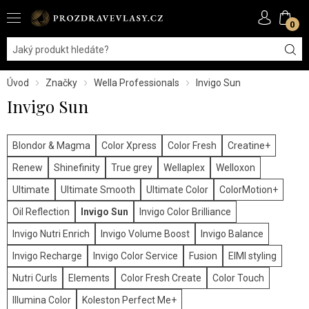
0
Úvod
Značky
Wella Professionals
Invigo Sun
Invigo Sun
Blondor & Magma
Color Xpress
Color Fresh
Creatine+
Renew
Shinefinity
True grey
Wellaplex
Welloxon
Ultimate
Ultimate Smooth
Ultimate Color
ColorMotion+
Oil Reflection
Invigo Sun
Invigo Color Brilliance
Invigo Nutri Enrich
Invigo Volume Boost
Invigo Balance
Invigo Recharge
Invigo Color Service
Fusion
EIMI styling
Nutri Curls
Elements
Color Fresh Create
Color Touch
Illumina Color
Koleston Perfect Me+