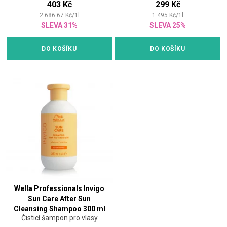
403 Kč
299 Kč
2 686.67
Kč
/
1
l
1 495
Kč
/
1
l
SLEVA 31%
SLEVA 25%
DO KOŠÍKU
DO KOŠÍKU
Wella Professionals Invigo
Sun Care After Sun
Cleansing Shampoo 300 ml
Čisticí šampon pro vlasy
vystavené slunci