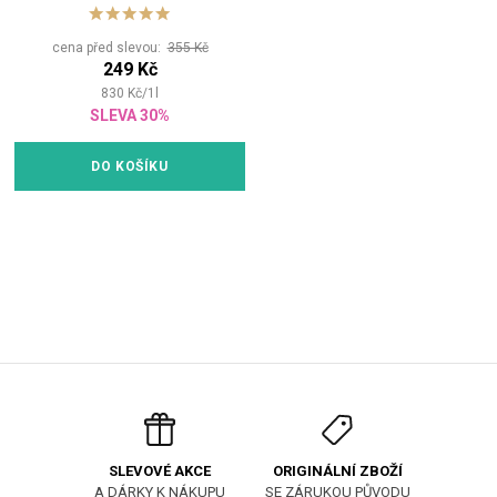
cena před slevou:
355 Kč
249 Kč
830
Kč
/
1
l
SLEVA 30%
DO KOŠÍKU
ORIGINÁLNÍ ZBOŽÍ
SLEVOVÉ AKCE
SE ZÁRUKOU PŮVODU
A DÁRKY K NÁKUPU