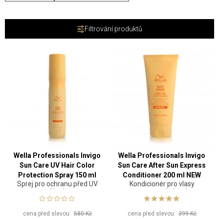
Filtrování produktů
Wella Professionals Invigo
Wella Professionals Invigo
Sun Care UV Hair Color
Sun Care After Sun Express
Protection Spray 150 ml
Conditioner 200 ml NEW
Sprej pro ochranu před UV
Kondicionér pro vlasy
NEW
zářením
vystavené slunci
cena před slevou:
580 Kč
cena před slevou:
399 Kč