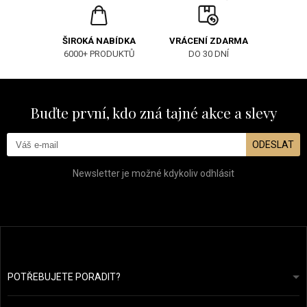
ŠIROKÁ NABÍDKA
VRÁCENÍ ZDARMA
6000+ PRODUKTŮ
DO 30 DNÍ
Buďte první, kdo zná tajné akce a slevy
ODESLAT
Newsletter je možné kdykoliv odhlásit
POTŘEBUJETE PORADIT?
info@prozdravevlasy.cz
Obchodní podmínky
Odpovíme do 24 hodin.