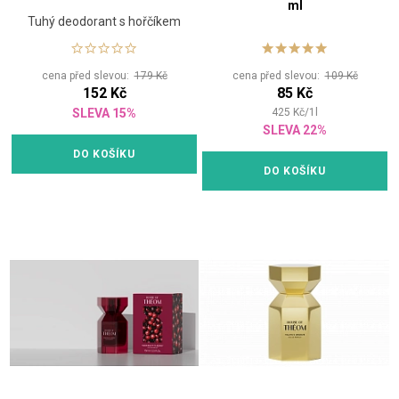
ml
Tuhý deodorant s hořčíkem
cena před slevou:
179 Kč
cena před slevou:
109 Kč
152 Kč
85 Kč
SLEVA 15%
425
Kč
/
1
l
SLEVA 22%
DO KOŠÍKU
DO KOŠÍKU