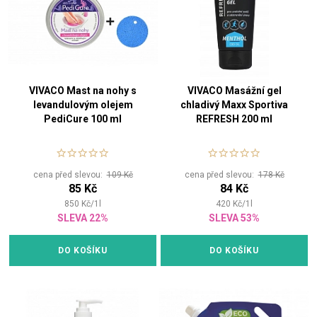
VIVACO Mast na nohy s
VIVACO Masážní gel
levandulovým olejem
chladivý Maxx Sportiva
PediCure 100 ml
REFRESH 200 ml
cena před slevou:
109 Kč
cena před slevou:
178 Kč
85 Kč
84 Kč
850
Kč
/
1
l
420
Kč
/
1
l
SLEVA 22%
SLEVA 53%
DO KOŠÍKU
DO KOŠÍKU