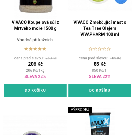
VIVACO Koupelová sůl z
VIVACO Změkčující mast s
Mrtvého moře 1500 g
Tea Tree Olejem
VIVAPHARM 100 ml
Vhodná při kožních,
revmatických a dýchacích
problémech
cena před slevou:
263 Kč
cena před slevou:
109 Kč
206 Kč
85 Kč
206
Kč
/
1
kg
850
Kč
/
1
l
SLEVA 22%
SLEVA 22%
DO KOŠÍKU
DO KOŠÍKU
VÝPRODEJ