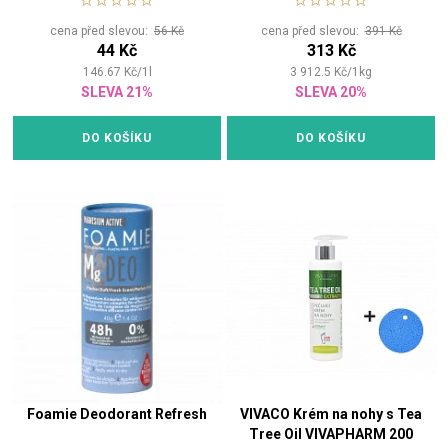
cena před slevou:
56 Kč
cena před slevou:
391 Kč
44 Kč
313 Kč
146.67
Kč
/
1
l
3 912.5
Kč
/
1
kg
SLEVA 21%
SLEVA 20%
DO KOŠÍKU
DO KOŠÍKU
Foamie Deodorant Refresh
VIVACO Krém na nohy s Tea
Tree Oil VIVAPHARM 200