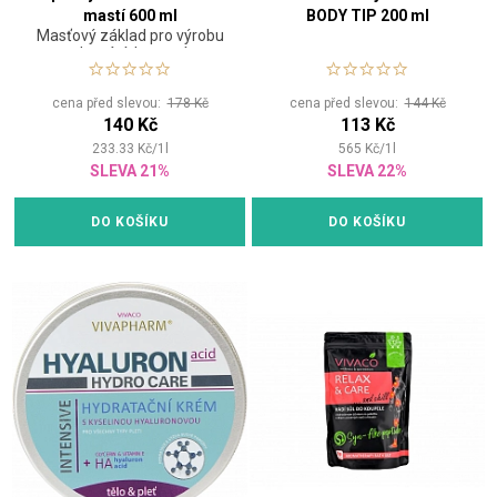
mastí 600 ml
BODY TIP 200 ml
Masťový základ pro výrobu
domácích mastí
cena před slevou:
178 Kč
cena před slevou:
144 Kč
140 Kč
113 Kč
233.33
Kč
/
1
l
565
Kč
/
1
l
SLEVA 21%
SLEVA 22%
DO KOŠÍKU
DO KOŠÍKU