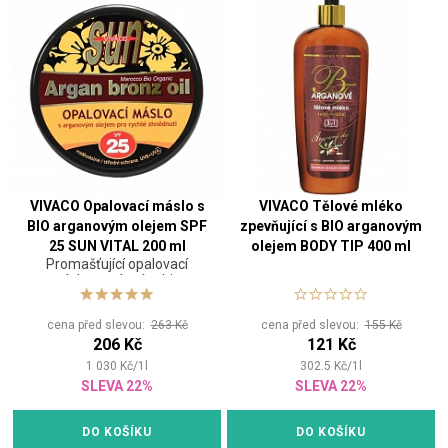
VIVACO Opalovací máslo s
VIVACO Tělové mléko
BIO arganovým olejem SPF
zpevňující s BIO arganovým
25 SUN VITAL 200 ml
olejem BODY TIP 400 ml
Promašťující opalovací
máslo s vzácným bio-
arganovým olejem pro
intenzivní, rychlé a
cena před slevou:
263 Kč
cena před slevou:
155 Kč
dlouhotrvající opálení
206 Kč
121 Kč
1 030
Kč
/
1
l
302.5
Kč
/
1
l
SLEVA 22%
SLEVA 22%
DO KOŠÍKU
DO KOŠÍKU