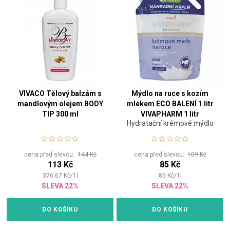
VIVACO Tělový balzám s
Mýdlo na ruce s kozím
mandlovým olejem BODY
mlékem ECO BALENÍ 1 litr
TIP 300 ml
VIVAPHARM 1 litr
Hydratační krémové mýdlo
cena před slevou:
144 Kč
cena před slevou:
109 Kč
113 Kč
85 Kč
376.67
Kč
/
1
l
85
Kč
/
1
l
SLEVA 22%
SLEVA 22%
DO KOŠÍKU
DO KOŠÍKU