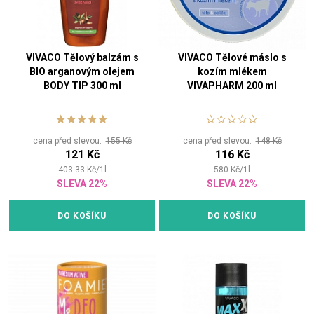
VIVACO Tělový balzám s
VIVACO Tělové máslo s
BIO arganovým olejem
kozím mlékem
BODY TIP 300 ml
VIVAPHARM 200 ml
cena před slevou:
155 Kč
cena před slevou:
148 Kč
121 Kč
116 Kč
403.33
Kč
/
1
l
580
Kč
/
1
l
SLEVA 22%
SLEVA 22%
DO KOŠÍKU
DO KOŠÍKU