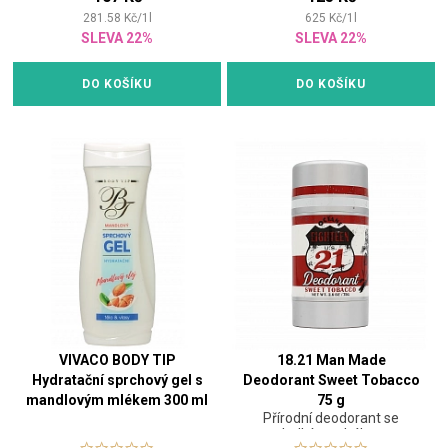
281.58
Kč
/
1
l
625
Kč
/
1
l
SLEVA 22%
SLEVA 22%
DO KOŠÍKU
DO KOŠÍKU
VIVACO BODY TIP
18.21 Man Made
Hydratační sprchový gel s
Deodorant Sweet Tobacco
mandlovým mlékem 300 ml
75 g
Přírodní deodorant se
sladkým tabákem