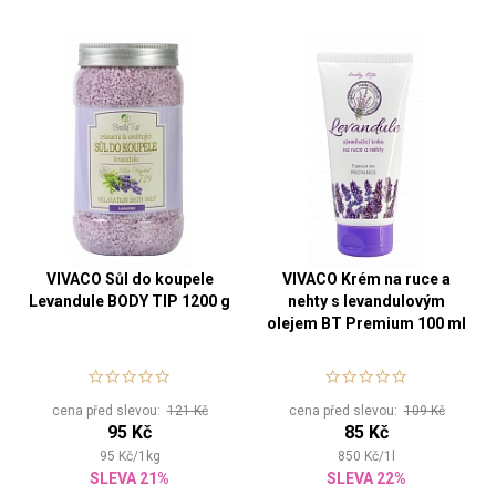
VIVACO Sůl do koupele
VIVACO Krém na ruce a
Levandule BODY TIP 1200 g
nehty s levandulovým
olejem BT Premium 100 ml
cena před slevou:
121 Kč
cena před slevou:
109 Kč
95 Kč
85 Kč
95
Kč
/
1
kg
850
Kč
/
1
l
SLEVA 21%
SLEVA 22%