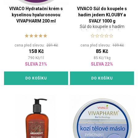
VIVACO Hydratační krém s
VIVACO Sůl do koupele s
kyselinou hyaluronovou
hadím jedem KLOUBY a
VIVAPHARM 200 ml
SVALY 1000 g
Sůl do koupele s hadím
jedem s blahodárným
účinkem na unavené svaly a
klouby
cena před slevou:
201 Kč
cena před slevou:
109 Kč
158 Kč
85 Kč
790
Kč
/
1
l
85
Kč
/
1
kg
SLEVA 21%
SLEVA 22%
DO KOŠÍKU
DO KOŠÍKU