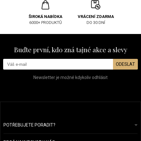
ŠIROKÁ NABÍDKA
VRÁCENÍ ZDARMA
6000+ PRODUKTŮ
DO 30 DNÍ
Buďte první, kdo zná tajné akce a slevy
ODESLAT
Newsletter je možné kdykoliv odhlásit
POTŘEBUJETE PORADIT?
info@prozdravevlasy.cz
Obchodní podmínky
Odpovíme do 24 hodin.