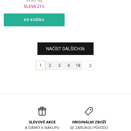
95
Kč
/
1
kg
SLEVA 21%
DO KOŠÍKU
NAČÍST DALŠÍCH
36
1
2
3
4
18
ORIGINÁLNÍ ZBOŽÍ
SLEVOVÉ AKCE
SE ZÁRUKOU PŮVODU
A DÁRKY K NÁKUPU