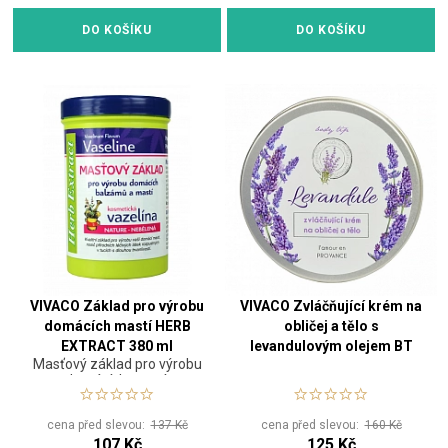
DO KOŠÍKU
DO KOŠÍKU
VIVACO Základ pro výrobu
VIVACO Zvláčňující krém na
domácích mastí HERB
obličej a tělo s
EXTRACT 380 ml
levandulovým olejem BT
Masťový základ pro výrobu
Premium 200 ml
domácích mastí.
cena před slevou:
137 Kč
cena před slevou:
160 Kč
107 Kč
125 Kč