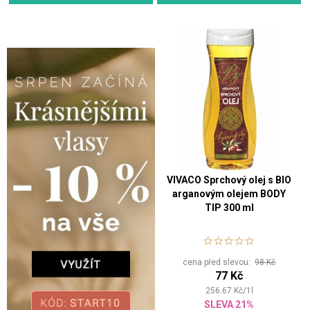
VIVACO Sprchový olej s BIO
arganovým olejem BODY
TIP 300 ml
cena před slevou:
98 Kč
77 Kč
256.67
Kč
/
1
l
SLEVA 21%