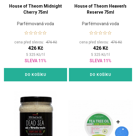
House of Theom Midnight
House of Theom Heaven's
Cherry 75ml
Reserve 75ml
Parfémovaná voda
Parfémovaná voda
cena před slevou:
476 Kč
cena před slevou:
476 Kč
426 Kč
426 Kč
5 325
Kč
/
1
l
5 325
Kč
/
1
l
SLEVA 11%
SLEVA 11%
DO KOŠÍKU
DO KOŠÍKU