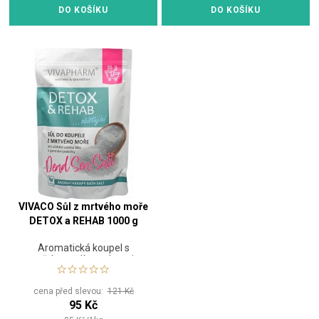
DO KOŠÍKU
DO KOŠÍKU
VIVACO Sůl z mrtvého moře
DETOX a REHAB 1000 g
Aromatická koupel s
mořskou solí povzbuzuje
prokrvení a detoxikaci
pokožky
cena před slevou:
121 Kč
95 Kč