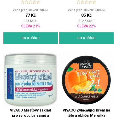
cena před slevou:
98 Kč
cena před slevou:
109 Kč
77 Kč
85 Kč
385
Kč
/
1
l
212.5
Kč
/
1
l
SLEVA 21%
SLEVA 22%
DO KOŠÍKU
DO KOŠÍKU
VIVACO Masťový základ
VIVACO Zvláčňující krém na
pro výrobu balzámů a
tělo a obličej Meruňka