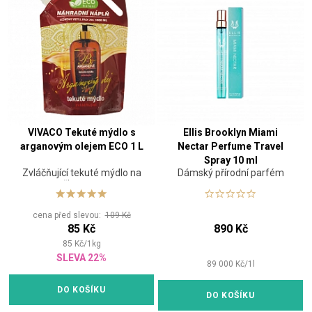
VIVACO Tekuté mýdlo s
Ellis Brooklyn Miami
arganovým olejem ECO 1 L
Nectar Perfume Travel
Spray 10 ml
Zvláčňující tekuté mýdlo na
Dámský přírodní parfém
tělo a ruce
cena před slevou:
109 Kč
85 Kč
890 Kč
85
Kč
/
1
kg
SLEVA 22%
89 000
Kč
/
1
l
DO KOŠÍKU
DO KOŠÍKU