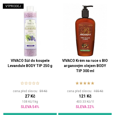
VÝPRODEJ
VIVACO Sůl do koupele
VIVACO Krém na ruce s BIO
Levandule BODY TIP 250 g
arganovým olejem BODY
TIP 300 ml
cena před slevou:
59 Kč
cena před slevou:
155 Kč
27 Kč
121 Kč
108
Kč
/
1
kg
403.33
Kč
/
1
l
SLEVA 54%
SLEVA 22%