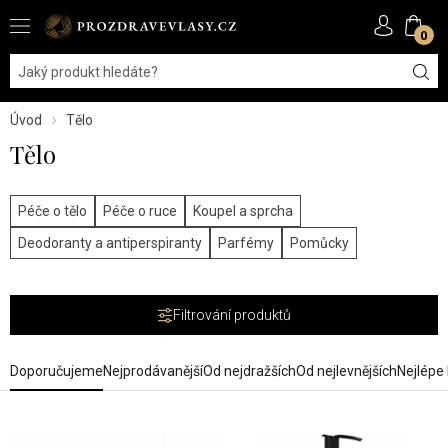
0
Úvod
Tělo
Tělo
Péče o tělo
Péče o ruce
Koupel a sprcha
Deodoranty a antiperspiranty
Parfémy
Pomůcky
Filtrování produktů
Doporučujeme
Nejprodávanější
Od nejdražších
Od nejlevnějších
Nejlépe