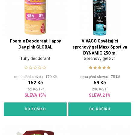
Foamie Deodorant Happy
VIVACO Osvěžující
Day pink GLOBAL
sprchový gel Maxx Sportiva
DYNAMIC 250 ml
Tuhý deodorant
Sprchový gel 3v1
cena před slevou:
179 Kč
cena před slevou:
75 Kč
152 Kč
59 Kč
152
Kč
/
1
kg
236
Kč
/
1
l
SLEVA 15%
SLEVA 21%
DO KOŠÍKU
DO KOŠÍKU