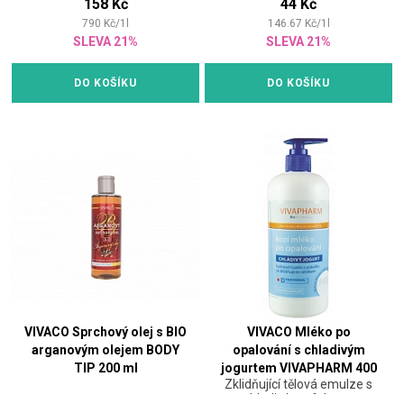
158 Kč
44 Kč
790
Kč
/
1
l
146.67
Kč
/
1
l
SLEVA 21%
SLEVA 21%
DO KOŠÍKU
DO KOŠÍKU
VIVACO Sprchový olej s BIO
VIVACO Mléko po
arganovým olejem BODY
opalování s chladivým
TIP 200 ml
jogurtem VIVAPHARM 400
Zklidňující tělová emulze s
ml
chladivým efektem