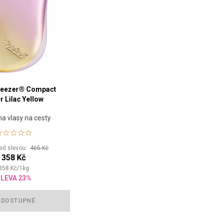
Teezer® Compact
r Lilac Yellow
na vlasy na cesty
řed slevou:
465 Kč
358 Kč
358
Kč
/
1
kg
LEVA 23%
EDOSTUPNÉ