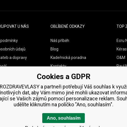
KUPOVAT U NÁS
OBLÍBENÉ ODKAZY
TOP 
 podmínky
Náš příběh
Ecru 
osobních údajů
Blog
Kéras
lateb a dopravy
Kadeřnická poradna
O&M
boží
Kontakty
Paul M
Cookies a GDPR
Vzorky zdarma
Wella
Zenz 
ROZDRAVEVLASY a partneři potřebují Váš souhlas k využi
dnotlivých dat, aby Vám mimo jiné mohli ukazovat inform
ající se Vašich zájmů pomocí personalizace reklam. Sou
udělíte kliknutím na políčko "Ano, souhlasím".
Ano, souhlasím