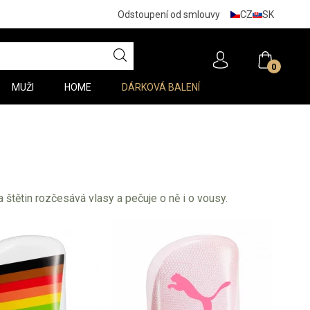
CZ
SK
Odstoupení od smlouvy
0
MUŽI
HOME
DÁRKOVÁ BALENÍ
štětin rozčesává vlasy a pečuje o ně i o vousy.