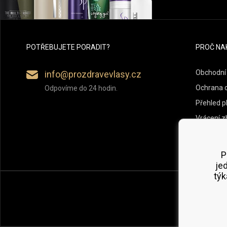
POTŘEBUJETE PORADIT?
PROČ NA
Obchodní
info@prozdravevlasy.cz
Ochrana 
Odpovíme do 24 hodin.
Přehled p
Vrácení z
P
je
týk