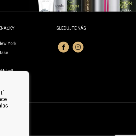
ZNAČKY
SLEDUJTE NÁS
New York
tase
itchell
 Professionals
Organic
tí
ace
hlas