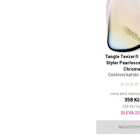
Tangle Teezer®
Styler Pearlesc
Chrom
Cestovní kartáč 
cena před slevo
358 Kč
358
Kč
/
1
k
SLEVA 2
NEDOSTU