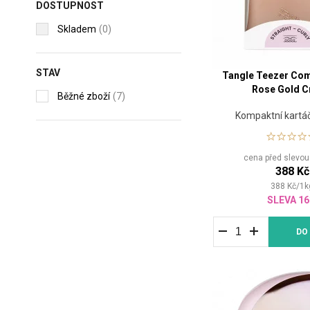
DOSTUPNOST
Skladem
(0)
STAV
Tangle Teezer Com
Rose Gold 
Běžné zboží
(7)
Kompaktní kartáč
cena před slevo
388 Kč
388
Kč
/
1
k
SLEVA 1
DO