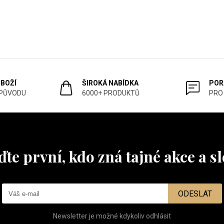
ZBOŽÍ
ŠIROKÁ NABÍDKA
POR
 PŮVODU
6000+ PRODUKTŮ
PRO
te první, kdo zná tajné akce a s
ODESLAT
Newsletter je možné kdykoliv odhlásit