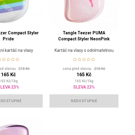
zer Compact Styler
Tangle Teezer PUMA
Pride
Compact Styler NeonPink
í kartáč na vlasy
Kartáč na vlasy s odnímatelnou
ochranou
řed slevou:
215 Kč
cena před slevou:
215 Kč
165 Kč
165 Kč
165
Kč
/
1
kg
165
Kč
/
1
kg
LEVA 23%
SLEVA 23%
EDOSTUPNÉ
NEDOSTUPNÉ