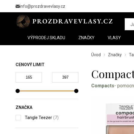
info@prozdravevlasy.cz
VÝPRODEJ SKLADU
ZNAČKY
VLASY
Úvod
Značky
Ta
CENOVÝ LIMIT
Compact
Compacts
- pomocní
ZNAČKA
Tangle Teezer
(7)