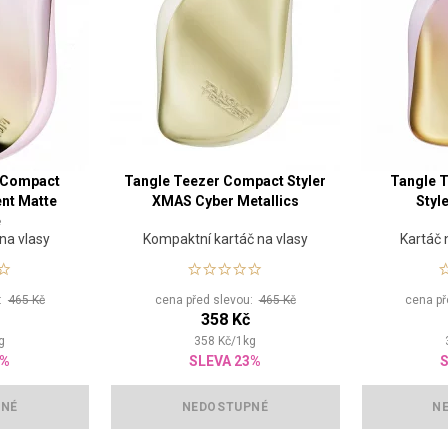
 Compact
Tangle Teezer Compact Styler
Tangle 
ent Matte
XMAS Cyber Metallics
Style
e
na vlasy
Kompaktní kartáč na vlasy
Kartáč 
u:
465 Kč
cena před slevou:
465 Kč
cena p
358 Kč
g
358
Kč
/
1
kg
3%
SLEVA 23%
S
PNÉ
NEDOSTUPNÉ
N