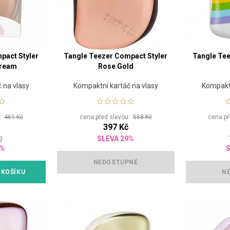
pact Styler
Tangle Teezer Compact Styler
Tangle Tee
Cream
Rose Gold
 na vlasy
Kompaktní kartáč na vlasy
Kompaktn
u:
461 Kč
cena před slevou:
558 Kč
cena p
397 Kč
g
SLEVA 29%
6%
S
NEDOSTUPNÉ
 KOŠÍKU
N