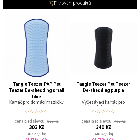
Filtrování produktů
Tangle Teezer PAP Pet
Tangle Teezer Pet Teezer
Teezer De-shedding small
De-shedding purple
blue
Kartáč pro domácí mazlíčky
Vyčesávací kartáč pro
domácí mazlíčky
cena před slevou:
360 Kč
cena před slevou:
405 Kč
303 Kč
340 Kč
303
Kč
/
1
kg
340
Kč
/
1
kg