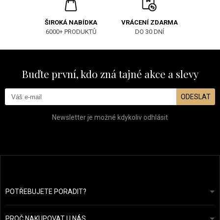
ŠIROKÁ NABÍDKA
VRÁCENÍ ZDARMA
6000+ PRODUKTŮ
DO 30 DNÍ
Buďte první, kdo zná tajné akce a slevy
ODESLAT
Newsletter je možné kdykoliv odhlásit
POTŘEBUJETE PORADIT?
info@prozdravevlasy.cz
Obchodní podmínky
Odpovíme do 24 hodin.
PROČ NAKUPOVAT U NÁS
Ochrana osobních údajů