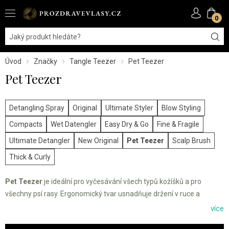
0
Úvod
Značky
Tangle Teezer
Pet Teezer
Pet Teezer
Detangling Spray
Original
Ultimate Styler
Blow Styling
Compacts
Wet Datengler
Easy Dry & Go
Fine & Fragile
Ultimate Detangler
New Original
Pet Teezer
Scalp Brush
Thick & Curly
Pet Teezer
je ideální pro vyčesávání všech typů kožíšků a pro
všechny psí rasy. Ergonomický tvar usnadňuje držení v ruce a
zajišťuje vysoký komfort při kartáčování. Použít se dá na suchou i
více
mokrou srst.