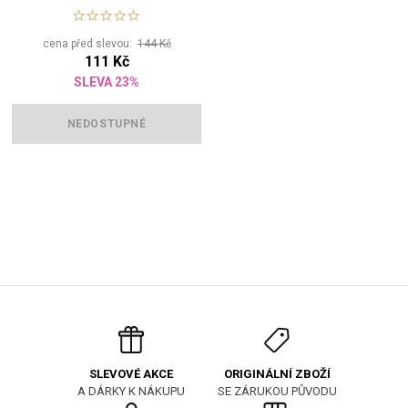
pro kočky
cena před slevou:
144 Kč
111 Kč
SLEVA 23%
NEDOSTUPNÉ
ORIGINÁLNÍ ZBOŽÍ
SLEVOVÉ AKCE
SE ZÁRUKOU PŮVODU
A DÁRKY K NÁKUPU