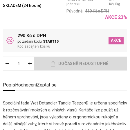
Cena za měrnou
322
jednotku:
Kč
/
1
kg
SKLADEM (24 hodin)
Původně:
419
Kč
s DPH
AKCE
23
%
290 Kč s DPH
AKCE
po zadání kódu
START10
Kód zadejte v košíku
Popis
Hodnocení
Zeptat se
Speciální řada Wet Detangler Tangle Teezer® je určena specificky
k rozčesávání mokrých a vlhkých vlasů. Kartáče lze použít už
během sprchování, jsou vylepšeny o ergonomickou rukojeť a
delší, silnější zuby, které si hravě poradí s rozčesáním jakéhokoliv