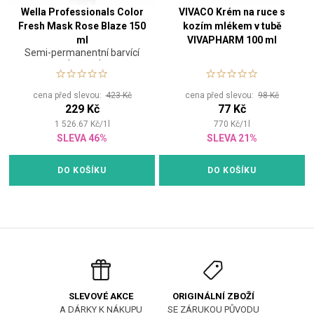
Wella Professionals Color
VIVACO Krém na ruce s
Fresh Mask Rose Blaze 150
kozím mlékem v tubě
ml
VIVAPHARM 100 ml
Semi-permanentní barvící
maska na vlasy
cena před slevou:
423 Kč
cena před slevou:
98 Kč
229 Kč
77 Kč
1 526.67
Kč
/
1
l
770
Kč
/
1
l
SLEVA 46%
SLEVA 21%
DO KOŠÍKU
DO KOŠÍKU
ORIGINÁLNÍ ZBOŽÍ
SLEVOVÉ AKCE
SE ZÁRUKOU PŮVODU
A DÁRKY K NÁKUPU