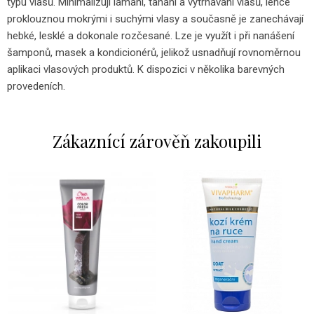
typu vlasů. Minimalizují lámání, tahání a vytrhávání vlasů, lehce
proklouznou mokrými i suchými vlasy a současně je zanechávají
hebké, lesklé a dokonale rozčesané. Lze je využít i při nanášení
šamponů, masek a kondicionérů, jelikož usnadňují rovnoměrnou
aplikaci vlasových produktů. K dispozici v několika barevných
provedeních.
Zákaznící zárověň zakoupili