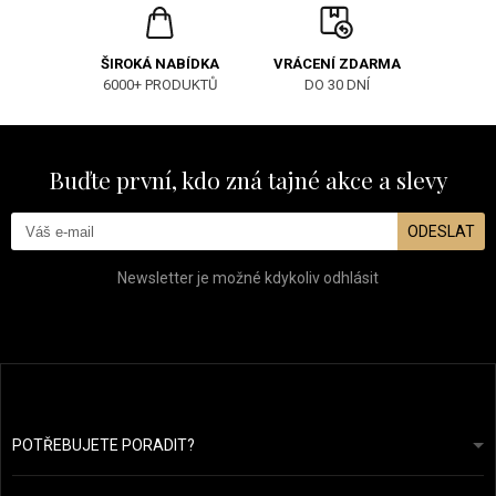
ŠIROKÁ NABÍDKA
VRÁCENÍ ZDARMA
6000+ PRODUKTŮ
DO 30 DNÍ
Buďte první, kdo zná tajné akce a slevy
ODESLAT
Newsletter je možné kdykoliv odhlásit
POTŘEBUJETE PORADIT?
info@prozdravevlasy.cz
Obchodní podmínky
Odpovíme do 24 hodin.