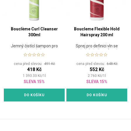
Bouclème Curl Cleanser
Boucleme Flexible Hold
300ml
Hairspray 200 ml
Jemný čistící šampon pro
Sprej pro definici vln se
kudrnaté vlasy
střední až silnou fixací
cena před slevou:
491 Kč
cena před slevou:
648 Kč
418 Kč
552 Kč
1 393.33
Kč
/
1
l
2 760
Kč
/
1
l
SLEVA 15%
SLEVA 15%
DO KOŠÍKU
DO KOŠÍKU