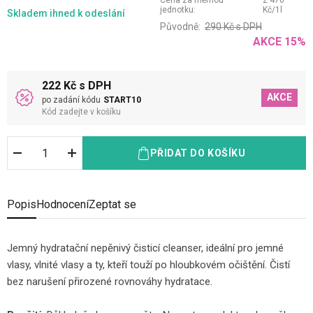
Cena za měrnou
2 470
jednotku:
Kč
/
1
l
Skladem
ihned k odeslání
Původně:
290
Kč
s DPH
AKCE
15
%
222 Kč s DPH
AKCE
po zadání kódu
START10
Kód zadejte v košíku
PŘIDAT DO KOŠÍKU
Popis
Hodnocení
Zeptat se
Jemný hydratační nepěnivý čisticí cleanser, ideální pro jemné
vlasy, vlnité vlasy a ty, kteří touží po hloubkovém očištění. Čistí
bez narušení přirozené rovnováhy hydratace.