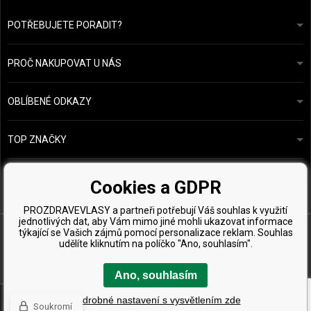
POTŘEBUJETE PORADIT?
info@prozdravevlasy.cz
Obchodní podmínky
Odpovíme do 24 hodin.
PROČ NAKUPOVAT U NÁS
Ochrana osobních údajů
Náš příběh
Přehled plateb a dopravy
Blog
Ecru New York
OBLÍBENÉ ODKAZY
Vrácení zboží
Kadeřnická poradna
Kérastase
Kontakty
TOP ZNAČKY
O&M
Vzorky zdarma
Paul Mitchell
Wella Professionals
Cookies a GDPR
Zenz Organic
PROZDRAVEVLASY a partneři potřebují Váš souhlas k využití
jednotlivých dat, aby Vám mimo jiné mohli ukazovat informace
týkající se Vašich zájmů pomocí personalizace reklam. Souhlas
udělíte kliknutím na políčko "Ano, souhlasím".
Ano, souhlasím
Copyright © 2026 ProZdravéVlasy.cz, Všechny práva vyhrazena
Podrobné nastavení s vysvětlením zde
Soukromí