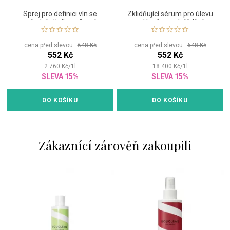
Sprej pro definici vln se
Zklidňující sérum pro úlevu
střední až silnou fixací
od lupů a podráždění
pokožky
cena před slevou:
648 Kč
cena před slevou:
648 Kč
552 Kč
552 Kč
2 760
Kč
/
1
l
18 400
Kč
/
1
l
SLEVA 15%
SLEVA 15%
DO KOŠÍKU
DO KOŠÍKU
Zákaznící zárověň zakoupili