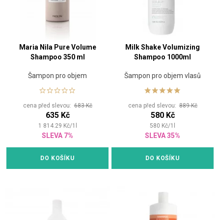
Maria Nila Pure Volume
Milk Shake Volumizing
Shampoo 350 ml
Shampoo 1000ml
Šampon pro objem
Šampon pro objem vlasů
cena před slevou:
683 Kč
cena před slevou:
889 Kč
635 Kč
580 Kč
1 814.29
Kč
/
1
l
580
Kč
/
1
l
SLEVA 7%
SLEVA 35%
DO KOŠÍKU
DO KOŠÍKU