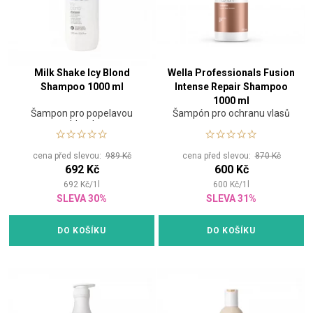
Milk Shake Icy Blond
Wella Professionals Fusion
Shampoo 1000 ml
Intense Repair Shampoo
1000 ml
Šampon pro popelavou
Šampón pro ochranu vlasů
blond
cena před slevou:
989 Kč
cena před slevou:
870 Kč
692 Kč
600 Kč
692
Kč
/
1
l
600
Kč
/
1
l
SLEVA 30%
SLEVA 31%
DO KOŠÍKU
DO KOŠÍKU