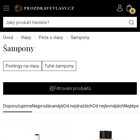
0
Úvod
Vlasy
Péče o vlasy
Šampony
Šampony
Peelingy na vlasy
Tuhé šampony
Filtrování produktů
Doporučujeme
Nejprodávanější
Od nejdražších
Od nejlevnějších
Nejlépe