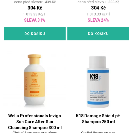
cena před slevou:
439 Kč
cena před slevou:
399 Kč
304 Kč
304 Kč
1 013.33
Kč
/
1
l
1 013.33
Kč
/
1
l
SLEVA 31%
SLEVA 24%
DO KOŠÍKU
DO KOŠÍKU
Wella Professionals Invigo
K18 Damage Shield pH
Sun Care After Sun
Shampoo 250 ml
Cleansing Shampoo 300 ml