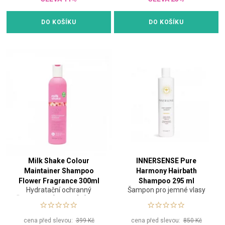
DO KOŠÍKU
DO KOŠÍKU
Milk Shake Colour
INNERSENSE Pure
Maintainer Shampoo
Harmony Hairbath
Flower Fragrance 300ml
Shampoo 295 ml
Hydratační ochranný
Šampon pro jemné vlasy
šampon na barvené vlasy s
vůní květin
cena před slevou:
399 Kč
cena před slevou:
850 Kč