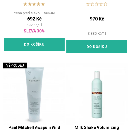
všechny typy vlasů
blond
cena před slevou:
989 Kč
692 Kč
970 Kč
692
Kč
/
1
l
SLEVA 30%
3 880
Kč
/
1
l
DO KOŠÍKU
DO KOŠÍKU
VÝPRODEJ
Paul Mitchell Awapuhi Wild
Milk Shake Volumizing