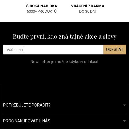
ŠIROKÁ NABÍDKA
VRÁCENÍ ZDARMA
6000+ PRODUKTŮ
DO 30 DNÍ
Buďte první, kdo zná tajné akce a slevy
ODESLAT
Newsletter je možné kdykoliv odhlásit
POTŘEBUJETE PORADIT?
info@prozdravevlasy.cz
Obchodní podmínky
Odpovíme do 24 hodin.
PROČ NAKUPOVAT U NÁS
Ochrana osobních údajů
Náš příběh