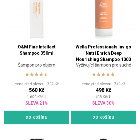
O&M Fine Intellect
Wella Professionals Invigo
Shampoo 350ml
Nutri Enrich Deep
Nourishing Shampoo 1000
Šampon pro objem
Vyživující šampon pro suché
ml NEW
a namáhané vlasy
cena před slevou:
707 Kč
cena před slevou:
710 Kč
560 Kč
498 Kč
1 600
Kč
/
1
l
498
Kč
/
1
l
SLEVA 21%
SLEVA 30%
DO KOŠÍKU
DO KOŠÍKU