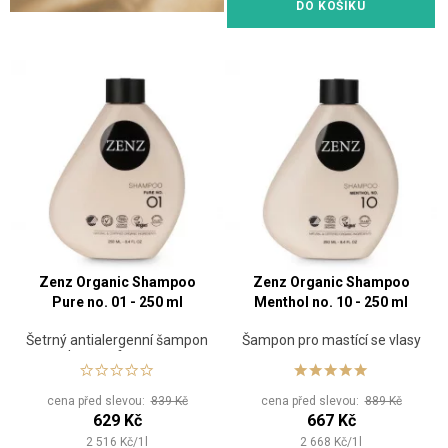
DO KOŠÍKU
Zenz Organic Shampoo
Zenz Organic Shampoo
Pure no. 01 - 250 ml
Menthol no. 10 - 250 ml
Šetrný antialergenní šampon
Šampon pro mastící se vlasy
bez parfemace
cena před slevou:
839 Kč
cena před slevou:
889 Kč
629 Kč
667 Kč
2 516
Kč
/
1
l
2 668
Kč
/
1
l