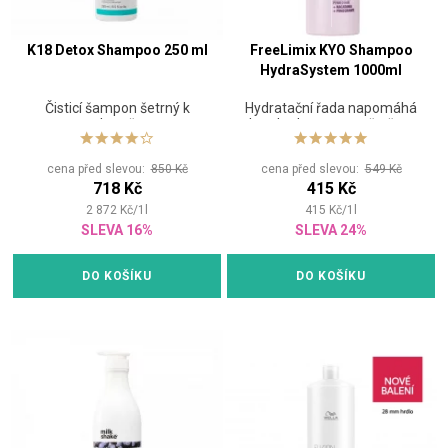
K18 Detox Shampoo 250 ml
FreeLimix KYO Shampoo
HydraSystem 1000ml
Čisticí šampon šetrný k
Hydratační řada napomáhá
barvě
vlasy hydratovat a ošetřovat
cena před slevou:
850 Kč
cena před slevou:
549 Kč
718 Kč
415 Kč
2 872
Kč
/
1
l
415
Kč
/
1
l
SLEVA 16%
SLEVA 24%
DO KOŠÍKU
DO KOŠÍKU