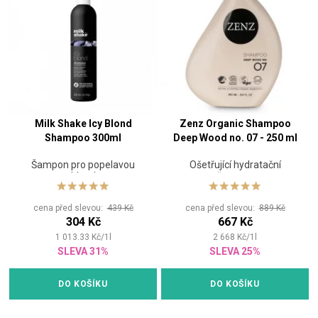
Milk Shake Icy Blond
Zenz Organic Shampoo
Shampoo 300ml
Deep Wood no. 07​ - 250 ml
Šampon pro popelavou
Ošetřující hydratační
blond
šampon
cena před slevou:
439 Kč
cena před slevou:
889 Kč
304 Kč
667 Kč
1 013.33
Kč
/
1
l
2 668
Kč
/
1
l
SLEVA 31%
SLEVA 25%
DO KOŠÍKU
DO KOŠÍKU