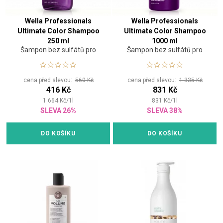
Wella Professionals
Wella Professionals
Ultimate Color Shampoo
Ultimate Color Shampoo
250 ml
1000 ml
Šampon bez sulfátů pro
Šampon bez sulfátů pro
barvené vlasy.
barvené vlasy.
cena před slevou:
560 Kč
cena před slevou:
1 335 Kč
416 Kč
831 Kč
1 664
Kč
/
1
l
831
Kč
/
1
l
SLEVA 26%
SLEVA 38%
DO KOŠÍKU
DO KOŠÍKU