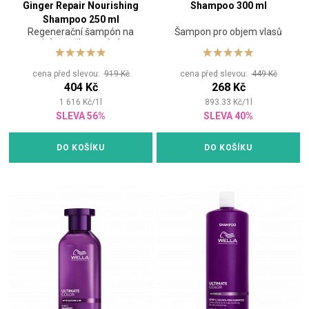
Ginger Repair Nourishing
Shampoo 300 ml
Shampoo 250 ml
Regenerační šampón na
Šampon pro objem vlasů
suché a poškozené vlasy
cena před slevou:
919 Kč
cena před slevou:
449 Kč
404 Kč
268 Kč
1 616
Kč
/
1
l
893.33
Kč
/
1
l
SLEVA 56%
SLEVA 40%
DO KOŠÍKU
DO KOŠÍKU