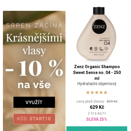
Zenz Organic Shampoo
Sweet Sense no. 04​ - 250
ml
Hydratační objemový
šampon
cena před slevou:
839 Kč
629 Kč
2 516
Kč
/
1
l
SLEVA 25%