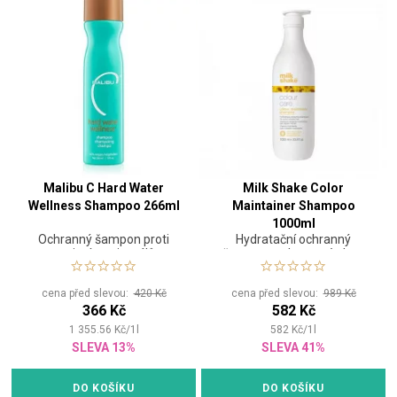
Malibu C Hard Water
Milk Shake Color
Wellness Shampoo 266ml
Maintainer Shampoo
1000ml
Ochranný šampon proti
Hydratační ochranný
agresivním minerálům
šampon na barvené vlasy
cena před slevou:
420 Kč
cena před slevou:
989 Kč
366 Kč
582 Kč
1 355.56
Kč
/
1
l
582
Kč
/
1
l
SLEVA 13%
SLEVA 41%
DO KOŠÍKU
DO KOŠÍKU