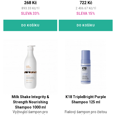
268 Kč
722 Kč
893.33
Kč
/
1
l
2 406.67
Kč
/
1
l
SLEVA 33%
SLEVA 15%
DO KOŠÍKU
DO KOŠÍKU
Milk Shake Integrity &
K18 TripleBright Purple
Strength Nourishing
Shampoo 125 ml
Shampoo 1000 ml
Vyživující šampon pro
Fialový šampon pro čistou