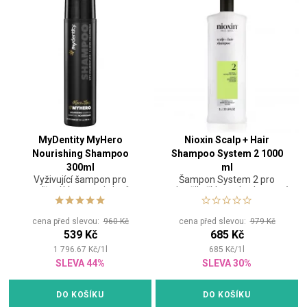
MyDentity MyHero
Nioxin Scalp + Hair
Nourishing Shampoo
Shampoo System 2 1000
300ml
ml
Vyživující šampon pro
Šampon System 2 pro
snížení lámavosti vlasů
pokročile řídnoucí nebarvené
vlasy.
cena před slevou:
960 Kč
cena před slevou:
979 Kč
539 Kč
685 Kč
1 796.67
Kč
/
1
l
685
Kč
/
1
l
SLEVA 44%
SLEVA 30%
DO KOŠÍKU
DO KOŠÍKU