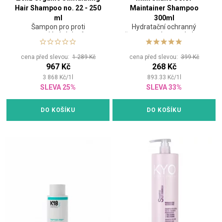
Hair Shampoo no. 22 - 250
Maintainer Shampoo
ml
300ml
Šampon pro proti
Hydratační ochranný
vypadávání vlasů
šampon na barvené vlasy
cena před slevou:
1 289 Kč
cena před slevou:
399 Kč
967 Kč
268 Kč
3 868
Kč
/
1
l
893.33
Kč
/
1
l
SLEVA 25%
SLEVA 33%
DO KOŠÍKU
DO KOŠÍKU