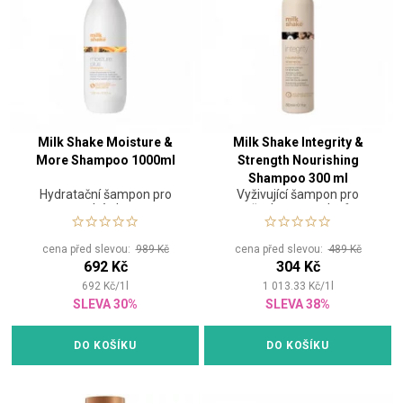
Milk Shake Moisture &
Milk Shake Integrity &
More Shampoo 1000ml
Strength Nourishing
Shampoo 300 ml
Hydratační šampon pro
Vyživující šampon pro
suché vlasy
všechny typy vlasů
cena před slevou:
989 Kč
cena před slevou:
489 Kč
692 Kč
304 Kč
692
Kč
/
1
l
1 013.33
Kč
/
1
l
SLEVA 30%
SLEVA 38%
DO KOŠÍKU
DO KOŠÍKU