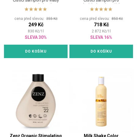
Čisticí šampon pro vlasy
Čistící šampon pro
vystavené slunci
každodenní použití
cena před slevou:
355 Kč
cena před slevou:
850 Kč
249 Kč
718 Kč
830
Kč
/
1
l
2 872
Kč
/
1
l
SLEVA 30%
SLEVA 16%
DO KOŠÍKU
DO KOŠÍKU
Zenz Organic Stimulating
Milk Shake Color