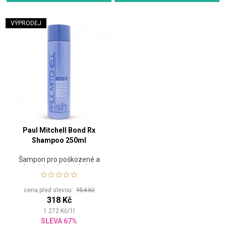
VÝPRODEJ
Paul Mitchell Bond Rx
Shampoo 250ml
Šampon pro poškozené a
chemicky ošetřené vlasy
cena před slevou:
954 Kč
318 Kč
1 272
Kč
/
1
l
SLEVA 67%