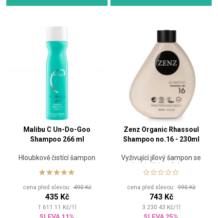
Malibu C Un-Do-Goo
Zenz Organic Rhassoul
Shampoo 266 ml
Shampoo no.16 - 230ml
Hloubkově čistící šampon
Vyživující jílový šampon se
zhebčujícím efektem
cena před slevou:
490 Kč
cena před slevou:
990 Kč
435 Kč
743 Kč
1 611.11
Kč
/
1
l
3 230.43
Kč
/
1
l
SLEVA 11%
SLEVA 25%