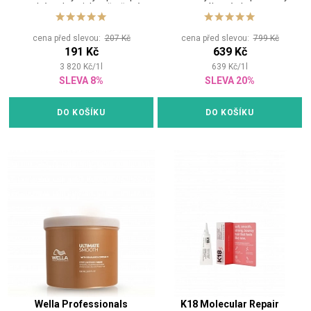
suché a chemicky ošetřené
namáhané sluncem
vlasy
cena před slevou:
207 Kč
cena před slevou:
799 Kč
191 Kč
639 Kč
3 820
Kč
/
1
l
639
Kč
/
1
l
SLEVA 8%
SLEVA 20%
DO KOŠÍKU
DO KOŠÍKU
Wella Professionals
K18 Molecular Repair