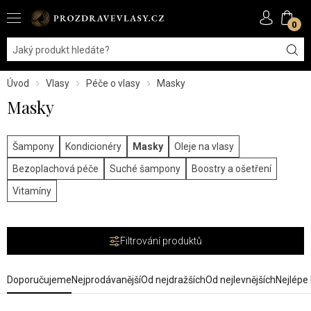
0
Úvod
Vlasy
Péče o vlasy
Masky
Masky
Šampony
Kondicionéry
Masky
Oleje na vlasy
Bezoplachová péče
Suché šampony
Boostry a ošetření
Vitamíny
Filtrování produktů
Doporučujeme
Nejprodávanější
Od nejdražších
Od nejlevnějších
Nejlépe