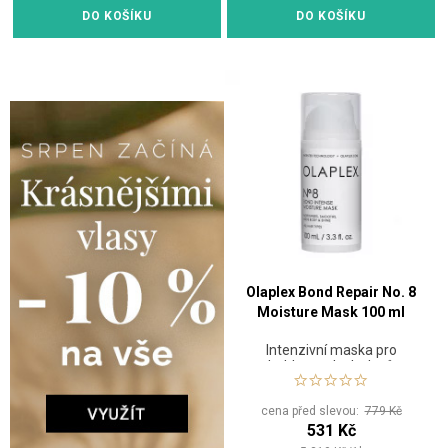
DO KOŠÍKU
DO KOŠÍKU
Olaplex Bond Repair No. 8
Moisture Mask 100 ml
Intenzivní maska pro
hebkost a lesk vlasů
cena před slevou:
779 Kč
531 Kč