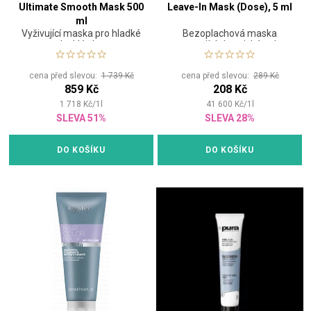
Ultimate Smooth Mask 500
Leave-In Mask (Dose), 5 ml
ml
Vyživující maska pro hladké
Bezoplachová maska
a lesklé vlasy
opravující chemické nebo
tepelné poškození
cena před slevou:
1 739 Kč
cena před slevou:
289 Kč
859 Kč
208 Kč
1 718
Kč
/
1
l
41 600
Kč
/
1
l
SLEVA 51%
SLEVA 28%
DO KOŠÍKU
DO KOŠÍKU