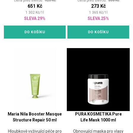
cena před slevou:
920 Kč
cena před slevou:
366 Kč
651 Kč
273 Kč
1 302
Kč
/
1
l
1 365
Kč
/
1
l
SLEVA 29%
SLEVA 25%
DO KOŠÍKU
DO KOŠÍKU
Maria Nila Booster Masque
PURA KOSMETIKA Pure
Structure Repair 50 ml
Life Mask 1000 ml
Hloubkově vyživující péče pro
Obnovující maska pro vlasy