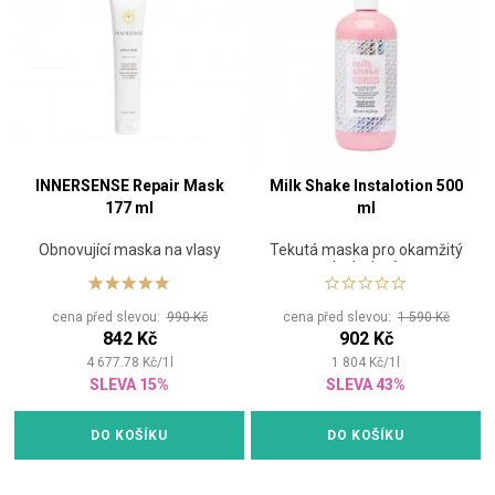
INNERSENSE Repair Mask
Milk Shake Instalotion 500
177 ml
ml
Obnovující maska na vlasy
Tekutá maska pro okamžitý
lesk vlasů
cena před slevou:
990 Kč
cena před slevou:
1 590 Kč
842 Kč
902 Kč
4 677.78
Kč
/
1
l
1 804
Kč
/
1
l
SLEVA 15%
SLEVA 43%
DO KOŠÍKU
DO KOŠÍKU