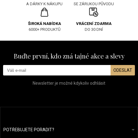
SE ZÁRUKOU PŮVODU
A DÁRKY K NÁKUPU
ŠIROKÁ NABÍDKA
VRÁCENÍ ZDARMA
6000+ PRODUKTŮ
DO 30 DNÍ
Buďte první, kdo zná tajné akce a slevy
ODESLAT
Newsletter je možné kdykoliv odhlásit
POTŘEBUJETE PORADIT?
info@prozdravevlasy.cz
Obchodní podmínky