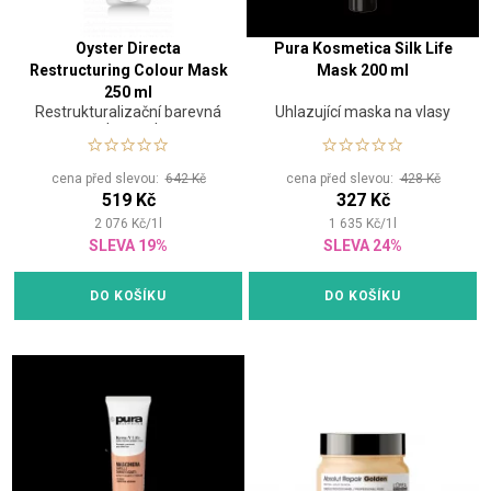
Oyster Directa
Pura Kosmetica Silk Life
Restructuring Colour Mask
Mask 200 ml
250 ml
Restrukturalizační barevná
Uhlazující maska na vlasy
maska na vlasy
cena před slevou:
642 Kč
cena před slevou:
428 Kč
519 Kč
327 Kč
2 076
Kč
/
1
l
1 635
Kč
/
1
l
SLEVA 19%
SLEVA 24%
DO KOŠÍKU
DO KOŠÍKU