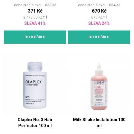
cena před slevou:
630 Kč
cena před slevou:
884 Kč
371 Kč
670 Kč
2 473.33
Kč
/
1
l
670
Kč
/
1
l
SLEVA 41%
SLEVA 24%
DO KOŠÍKU
DO KOŠÍKU
Olaplex No. 3 Hair
Milk Shake Instalotion 100
Perfector 100 ml
ml