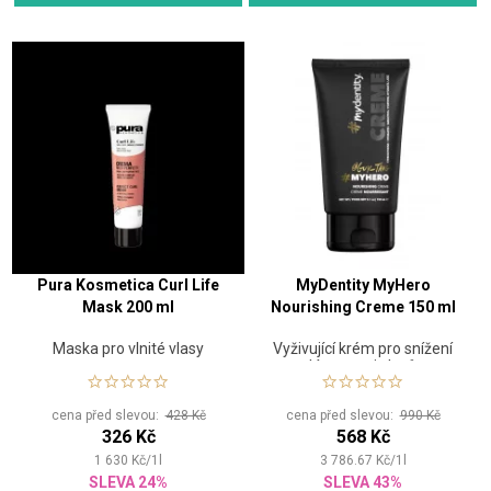
Pura Kosmetica Curl Life
MyDentity MyHero
Mask 200 ml
Nourishing Creme 150 ml
Maska pro vlnité vlasy
Vyživující krém pro snížení
lámavosti vlasů
cena před slevou:
428 Kč
cena před slevou:
990 Kč
326 Kč
568 Kč
1 630
Kč
/
1
l
3 786.67
Kč
/
1
l
SLEVA 24%
SLEVA 43%