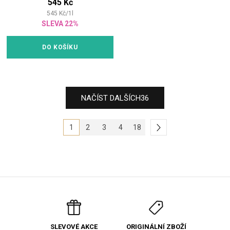
545 Kč
545
Kč
/
1
l
SLEVA 22%
DO KOŠÍKU
NAČÍST DALŠÍCH
36
1
2
3
4
18
ORIGINÁLNÍ ZBOŽÍ
SLEVOVÉ AKCE