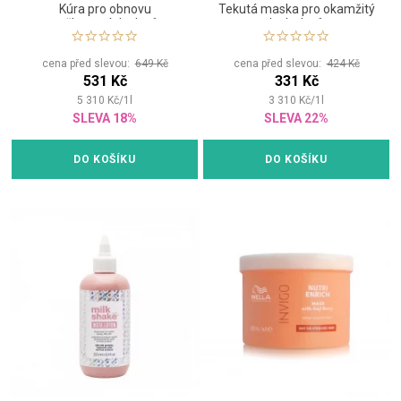
Kúra pro obnovu
Tekutá maska pro okamžitý
poškozených vlasů
lesk vlasů
cena před slevou:
649 Kč
cena před slevou:
424 Kč
531 Kč
331 Kč
5 310
Kč
/
1
l
3 310
Kč
/
1
l
SLEVA 18%
SLEVA 22%
DO KOŠÍKU
DO KOŠÍKU