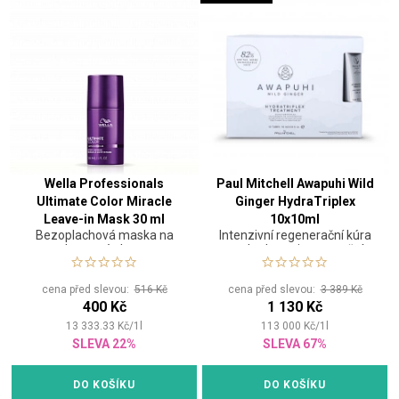
Wella Professionals
Paul Mitchell Awapuhi Wild
Ultimate Color Miracle
Ginger HydraTriplex
Leave-in Mask 30 ml
10x10ml
Bezoplachová maska na
Intenzivní regenerační kúra
barvené vlasy.
pro hydrataci a zpevnění
vlasů
cena před slevou:
516 Kč
cena před slevou:
3 389 Kč
400 Kč
1 130 Kč
13 333.33
Kč
/
1
l
113 000
Kč
/
1
l
SLEVA 22%
SLEVA 67%
DO KOŠÍKU
DO KOŠÍKU