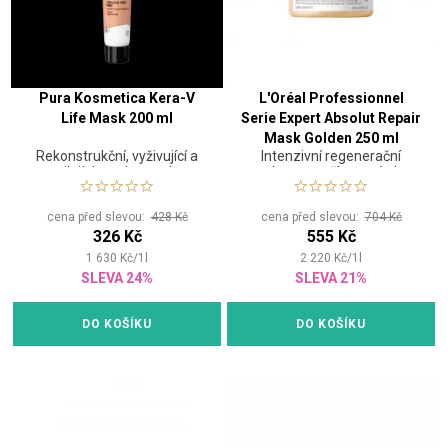
Pura Kosmetica Kera-V
L'Oréal Professionnel
Life Mask 200 ml
Serie Expert Absolut Repair
Mask Golden 250 ml
Rekonstrukční, vyživující a
Intenzivní regenerační
posilující maska na vlasy
maska pro poškozené vlasy
cena před slevou:
428 Kč
cena před slevou:
704 Kč
326 Kč
555 Kč
1 630
Kč
/
1
l
2 220
Kč
/
1
l
SLEVA 24%
SLEVA 21%
DO KOŠÍKU
DO KOŠÍKU