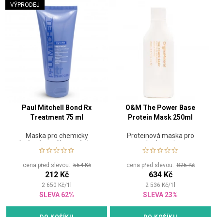
VÝPRODEJ
Paul Mitchell Bond Rx
O&M The Power Base
Treatment 75 ml
Protein Mask 250ml
Maska pro chemicky
Proteinová maska pro
ošetřené a poškozené vlasy
hydrataci
cena před slevou:
554 Kč
cena před slevou:
825 Kč
212 Kč
634 Kč
2 650
Kč
/
1
l
2 536
Kč
/
1
l
SLEVA 62%
SLEVA 23%