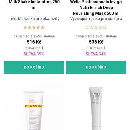
Milk Shake Instalotion 250
Wella Professionals Invigo
ml
Nutri Enrich Deep
Nourishing Mask 500 ml
Tekutá maska pro okamžitý
Vyživující maska pro suché a
NEW
lesk vlasů
namáhané vlasy
cena před slevou:
850 Kč
cena před slevou:
810 Kč
516 Kč
536 Kč
2 064
Kč
/
1
l
1 072
Kč
/
1
l
SLEVA 39%
SLEVA 34%
DO KOŠÍKU
DO KOŠÍKU