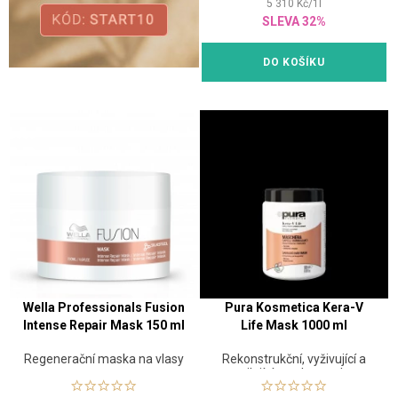
5 310
Kč
/
1
l
SLEVA 32%
DO KOŠÍKU
Wella Professionals Fusion
Pura Kosmetica Kera-V
Intense Repair Mask 150 ml
Life Mask 1000 ml
Regenerační maska na vlasy
Rekonstrukční, vyživující a
posilující maska na vlasy