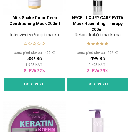
Milk Shake Color Deep
NYCE LUXURY CARE EVITA
Conditioning Mask 200ml
Mask Rebuilding Therapy
200ml
Intenzivní vyživující maska
Rekonstrukční maska na
pro barvené vlasy
vlasy pro poškozené vlasy
cena před slevou:
499 Kč
cena před slevou:
699 Kč
387 Kč
499 Kč
1 935
Kč
/
1
l
2 495
Kč
/
1
l
SLEVA 22%
SLEVA 29%
DO KOŠÍKU
DO KOŠÍKU