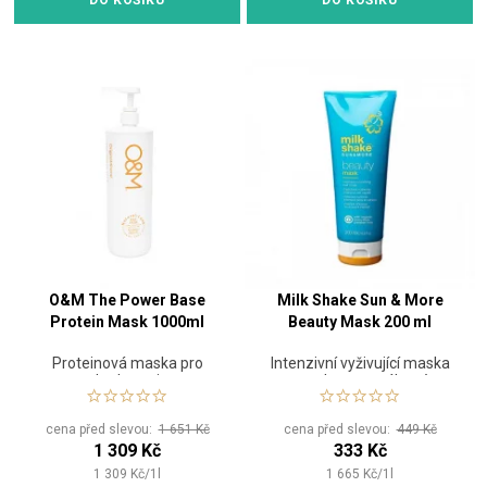
DO KOŠÍKU
DO KOŠÍKU
O&M The Power Base
Milk Shake Sun & More
Protein Mask 1000ml
Beauty Mask 200 ml
Proteinová maska pro
Intenzivní vyživující maska
hydrataci
pro vlasy namáhané
sluncem
cena před slevou:
1 651 Kč
cena před slevou:
449 Kč
1 309 Kč
333 Kč
1 309
Kč
/
1
l
1 665
Kč
/
1
l