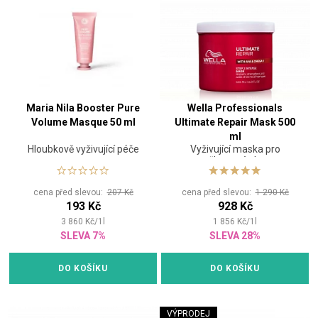
Maria Nila Booster Pure
Wella Professionals
Volume Masque 50 ml
Ultimate Repair Mask 500
ml
Hloubkově vyživující péče
Vyživující maska pro
poškozené vlasy.
cena před slevou:
207 Kč
cena před slevou:
1 290 Kč
193 Kč
928 Kč
3 860
Kč
/
1
l
1 856
Kč
/
1
l
SLEVA 7%
SLEVA 28%
DO KOŠÍKU
DO KOŠÍKU
VÝPRODEJ