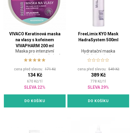
VIVACO Keratinová maska
FreeLimix KYO Mask
na vlasy s kofeinem
HadraSystem 500ml
VIVAPHARM 200 ml
Maska pro intenzivní
Hydratační maska
regeneraci všech typů vlasů
napomáhá vlasy hydratovat
a ošetřovat
cena před slevou:
171 Kč
cena před slevou:
549 Kč
134 Kč
389 Kč
670
Kč
/
1
l
778
Kč
/
1
l
SLEVA 22%
SLEVA 29%
DO KOŠÍKU
DO KOŠÍKU