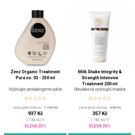
Zenz Organic Treatment
Milk Shake Integrity &
Pure no. 03 - 250 ml
Strength Intensive
Treatment 200 ml
Vyživující antialergenní péče
Hloubková vyživující maska
na vlasy
na vlasy
cena před slevou:
1 249 Kč
cena před slevou:
549 Kč
937 Kč
357 Kč
3 748
Kč
/
1
l
1 785
Kč
/
1
l
SLEVA 25%
SLEVA 35%