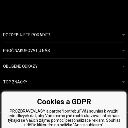
POTŘEBUJETE PORADIT?
info@prozdravevlasy.cz
Obchodní podmínky
Odpovíme do 24 hodin.
PROČ NAKUPOVAT U NÁS
Ochrana osobních údajů
Náš příběh
Přehled plateb a dopravy
Blog
Ecru New York
OBLÍBENÉ ODKAZY
Vrácení zboží
Kadeřnická poradna
Kérastase
Kontakty
TOP ZNAČKY
O&M
Vzorky zdarma
Paul Mitchell
Wella Professionals
Cookies a GDPR
Zenz Organic
PROZDRAVEVLASY a partneři potřebují Váš souhlas k využití
jednotlivých dat, aby Vám mimo jiné mohli ukazovat informace
týkající se Vašich zájmů pomocí personalizace reklam. Souhlas
udělíte kliknutím na políčko "Ano, souhlasím".