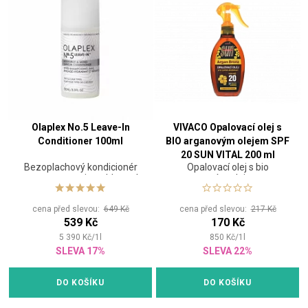
Olaplex No.5 Leave-In
VIVACO Opalovací olej s
Conditioner 100ml
BIO arganovým olejem SPF
20 SUN VITAL 200 ml
Bezoplachový kondicionér
Opalovací olej s bio
pro regeneraci a vyhlazení
arganovým olejem pro
vlasů
rychlé zhnědnutí
cena před slevou:
649 Kč
cena před slevou:
217 Kč
539 Kč
170 Kč
5 390
Kč
/
1
l
850
Kč
/
1
l
SLEVA 17%
SLEVA 22%
DO KOŠÍKU
DO KOŠÍKU