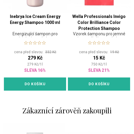
Inebrya Ice Cream Energy
Wella Professionals Invigo
Energy Shampoo 1000 ml
Color Brilliance Color
Protection Shampoo
Energizující šampon pro
Vzorek šamponu pro jemné
Normal 15 ml
slabé a jemné vlasy
až normální barvené vlasy
cena před slevou:
332 Kč
cena před slevou:
19 Kč
279 Kč
15 Kč
279
Kč
/
1
l
750
Kč
/
1
l
SLEVA 16%
SLEVA 21%
DO KOŠÍKU
DO KOŠÍKU
Zákaznící zárověň zakoupili