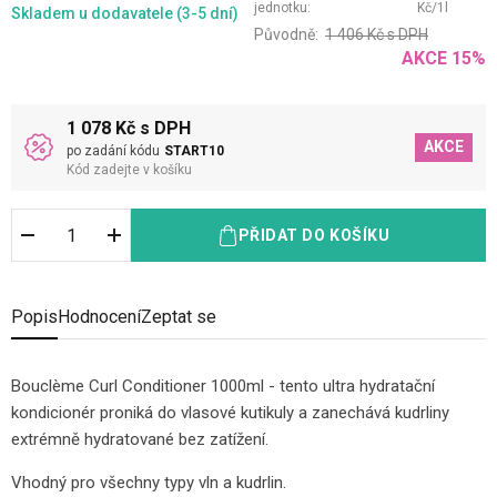
jednotku:
Kč
/
1
l
Skladem
u dodavatele (3-5 dní)
Původně:
1 406
Kč
s DPH
AKCE
15
%
1 078 Kč s DPH
AKCE
po zadání kódu
START10
Kód zadejte v košíku
PŘIDAT DO KOŠÍKU
Popis
Hodnocení
Zeptat se
Bouclème Curl Conditioner 1000ml - tento ultra hydratační
kondicionér proniká do vlasové kutikuly a zanechává kudrliny
extrémně hydratované bez zatížení.
Vhodný pro všechny typy vln a kudrlin.