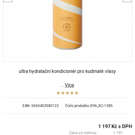
ultra hydratační kondicionér pro kudrnaté vlasy
...
Více
EAN:
5060403580122
Číslo produktu:
i596_BC-1385
1 197
Kč
s DPH
Cena za měrnou
1 197