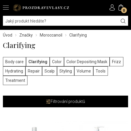
0
Úvod
Značky
Moroccanoil
Clarifying
Clarifying
Body care
Clarifying
Color
Color Depositing Mask
Frizz
Hydrating
Repair
Scalp
Styling
Volume
Tools
Treatment
Filtrování produktů