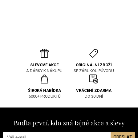
ORIGINÁLNÍ ZBOŽÍ
SLEVOVÉ AKCE
SE ZÁRUKOU PŮVODU
A DÁRKY K NÁKUPU
ŠIROKÁ NABÍDKA
VRÁCENÍ ZDARMA
6000+ PRODUKTŮ
DO 30 DNÍ
Buďte první, kdo zná tajné akce a slevy
ODESLAT