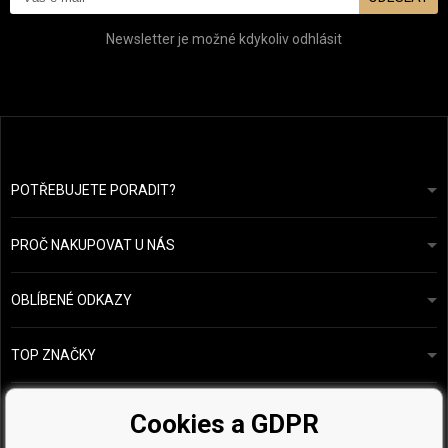
Newsletter je možné kdykoliv odhlásit
POTŘEBUJETE PORADIT?
info@prozdravevlasy.cz
Obchodní podmínky
Odpovíme do 24 hodin.
PROČ NAKUPOVAT U NÁS
Ochrana osobních údajů
Náš příběh
Přehled plateb a dopravy
Blog
Ecru New York
OBLÍBENÉ ODKAZY
Vrácení zboží
Kadeřnická poradna
Kérastase
Kontakty
TOP ZNAČKY
O&M
Vzorky zdarma
Paul Mitchell
Wella Professionals
Cookies a GDPR
Zenz Organic