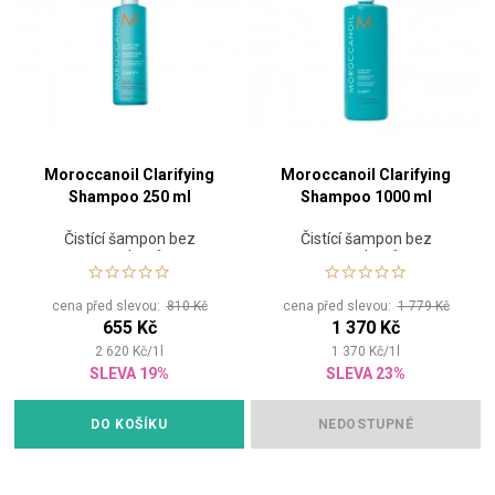
Moroccanoil Clarifying
Moroccanoil Clarifying
Shampoo 250 ml
Shampoo 1000 ml
Čistící šampon bez
Čistící šampon bez
parabenů
parabenů
cena před slevou:
810 Kč
cena před slevou:
1 779 Kč
655 Kč
1 370 Kč
2 620
Kč
/
1
l
1 370
Kč
/
1
l
SLEVA 19%
SLEVA 23%
DO KOŠÍKU
NEDOSTUPNÉ