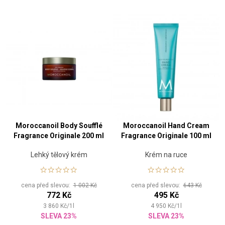
Moroccanoil Body Soufflé
Moroccanoil Hand Cream
Fragrance Originale 200 ml
Fragrance Originale 100 ml
Lehký tělový krém
Krém na ruce
cena před slevou:
1 002 Kč
cena před slevou:
643 Kč
772 Kč
495 Kč
3 860
Kč
/
1
l
4 950
Kč
/
1
l
SLEVA 23%
SLEVA 23%