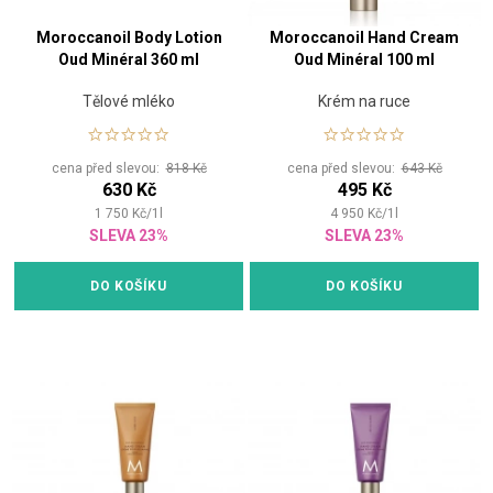
Moroccanoil Body Lotion
Moroccanoil Hand Cream
Oud Minéral 360 ml
Oud Minéral 100 ml
Tělové mléko
Krém na ruce
cena před slevou:
818 Kč
cena před slevou:
643 Kč
630 Kč
495 Kč
1 750
Kč
/
1
l
4 950
Kč
/
1
l
SLEVA 23%
SLEVA 23%
DO KOŠÍKU
DO KOŠÍKU