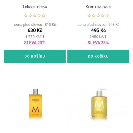
Tělové mléko
Krém na ruce
cena před slevou:
818 Kč
cena před slevou:
643 Kč
630 Kč
495 Kč
1 750
Kč
/
1
l
4 950
Kč
/
1
l
SLEVA 23%
SLEVA 23%
DO KOŠÍKU
DO KOŠÍKU