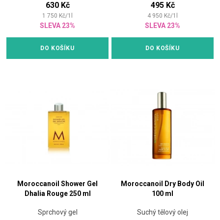
630 Kč
495 Kč
1 750
Kč
/
1
l
4 950
Kč
/
1
l
SLEVA 23%
SLEVA 23%
DO KOŠÍKU
DO KOŠÍKU
Moroccanoil Shower Gel
Moroccanoil Dry Body Oil
Dhalia Rouge 250 ml
100 ml
Sprchový gel
Suchý tělový olej