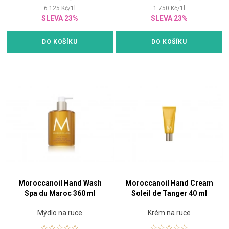
6 125
Kč
/
1
l
1 750
Kč
/
1
l
SLEVA 23%
SLEVA 23%
DO KOŠÍKU
DO KOŠÍKU
Moroccanoil Hand Wash
Moroccanoil Hand Cream
Spa du Maroc 360 ml
Soleil de Tanger 40 ml
Mýdlo na ruce
Krém na ruce