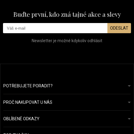
Buďte první, kdo zná tajné akce a slevy
ODESLAT
Newsletter je možné kdykoliv odhlásit
POTŘEBUJETE PORADIT?
info@prozdravevlasy.cz
Obchodní podmínky
Odpovíme do 24 hodin.
PROČ NAKUPOVAT U NÁS
Ochrana osobních údajů
Náš příběh
Přehled plateb a dopravy
Blog
Ecru New York
OBLÍBENÉ ODKAZY
Vrácení zboží
Kadeřnická poradna
Kérastase
Kontakty