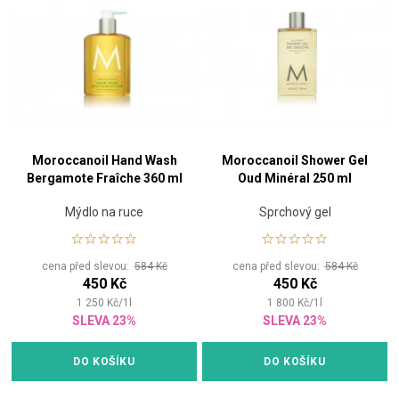
Moroccanoil Hand Wash
Moroccanoil Shower Gel
Bergamote Fraîche 360 ml
Oud Minéral 250 ml
Mýdlo na ruce
Sprchový gel
cena před slevou:
584 Kč
cena před slevou:
584 Kč
450 Kč
450 Kč
1 250
Kč
/
1
l
1 800
Kč
/
1
l
SLEVA 23%
SLEVA 23%
DO KOŠÍKU
DO KOŠÍKU