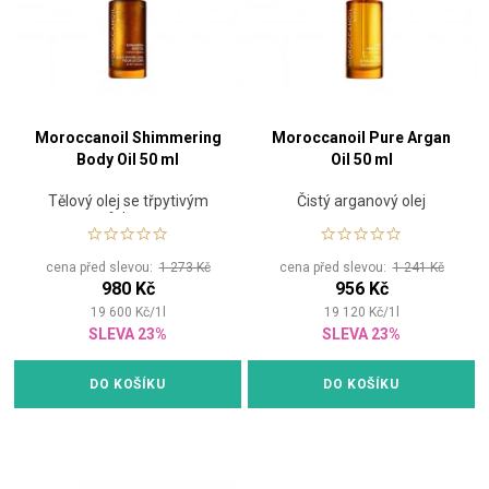
Moroccanoil Shimmering
Moroccanoil Pure Argan
Body Oil 50 ml
Oil 50 ml
Tělový olej se třpytivým
Čistý arganový olej
efektem
cena před slevou:
1 273 Kč
cena před slevou:
1 241 Kč
980 Kč
956 Kč
19 600
Kč
/
1
l
19 120
Kč
/
1
l
SLEVA 23%
SLEVA 23%
DO KOŠÍKU
DO KOŠÍKU