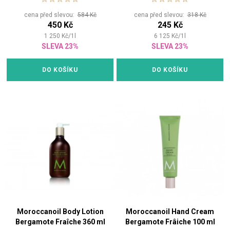
cena před slevou:
584 Kč
cena před slevou:
318 Kč
450 Kč
245 Kč
1 250
Kč
/
1
l
6 125
Kč
/
1
l
SLEVA 23%
SLEVA 23%
DO KOŠÍKU
DO KOŠÍKU
Moroccanoil Body Lotion
Moroccanoil Hand Cream
Bergamote Fraîche 360 ml
Bergamote Frâiche 100 ml