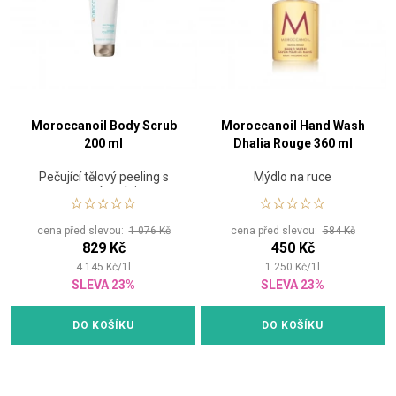
Moroccanoil Body Scrub
Moroccanoil Hand Wash
200 ml
Dhalia Rouge 360 ml
Pečující tělový peeling s
Mýdlo na ruce
arganovým olejem
cena před slevou:
1 076 Kč
cena před slevou:
584 Kč
829 Kč
450 Kč
4 145
Kč
/
1
l
1 250
Kč
/
1
l
SLEVA 23%
SLEVA 23%
DO KOŠÍKU
DO KOŠÍKU