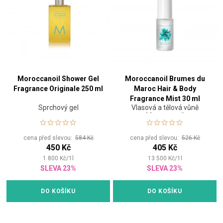
Moroccanoil Shower Gel
Moroccanoil Brumes du
Fragrance Originale 250 ml
Maroc Hair & Body
Fragrance Mist 30 ml
Sprchový gel
Vlasová a tělová vůně
Moroccanoil
cena před slevou:
584 Kč
cena před slevou:
526 Kč
450 Kč
405 Kč
1 800
Kč
/
1
l
13 500
Kč
/
1
l
SLEVA 23%
SLEVA 23%
DO KOŠÍKU
DO KOŠÍKU