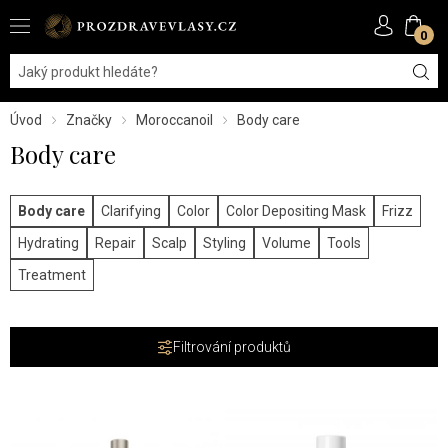
0
Úvod
Značky
Moroccanoil
Body care
Body care
Body care
Clarifying
Color
Color Depositing Mask
Frizz
Hydrating
Repair
Scalp
Styling
Volume
Tools
Treatment
Filtrování produktů