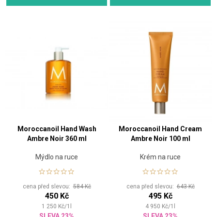
Moroccanoil Hand Wash
Moroccanoil Hand Cream
Ambre Noir 360 ml
Ambre Noir 100 ml
Mýdlo na ruce
Krém na ruce
cena před slevou:
584 Kč
cena před slevou:
643 Kč
450 Kč
495 Kč
1 250
Kč
/
1
l
4 950
Kč
/
1
l
SLEVA 23%
SLEVA 23%