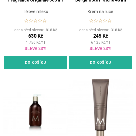
Fragrance Originale 360 ml
Bergamote Frâiche 40 ml
Tělové mléko
Krém na ruce
cena před slevou:
818 Kč
cena před slevou:
318 Kč
630 Kč
245 Kč
1 750
Kč
/
1
l
6 125
Kč
/
1
l
SLEVA 23%
SLEVA 23%
DO KOŠÍKU
DO KOŠÍKU