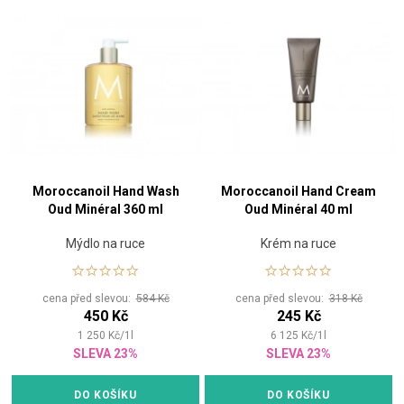
Moroccanoil Hand Wash
Moroccanoil Hand Cream
Oud Minéral 360 ml
Oud Minéral 40 ml
Mýdlo na ruce
Krém na ruce
cena před slevou:
584 Kč
cena před slevou:
318 Kč
450 Kč
245 Kč
1 250
Kč
/
1
l
6 125
Kč
/
1
l
SLEVA 23%
SLEVA 23%
DO KOŠÍKU
DO KOŠÍKU