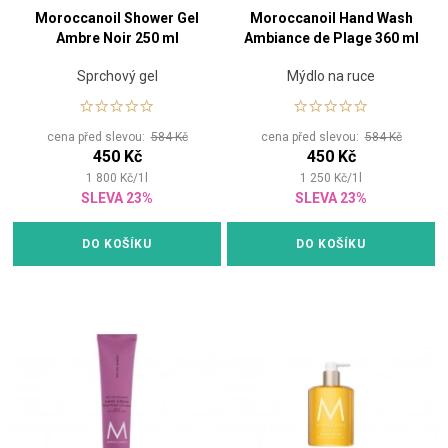
Moroccanoil Shower Gel
Moroccanoil Hand Wash
Ambre Noir 250 ml
Ambiance de Plage 360 ml
Sprchový gel
Mýdlo na ruce
cena před slevou:
584 Kč
cena před slevou:
584 Kč
450 Kč
450 Kč
1 800
Kč
/
1
l
1 250
Kč
/
1
l
SLEVA 23%
SLEVA 23%
DO KOŠÍKU
DO KOŠÍKU