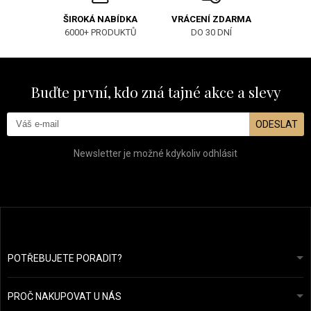
ŠIROKÁ NABÍDKA
VRÁCENÍ ZDARMA
6000+ PRODUKTŮ
DO 30 DNÍ
Buďte první, kdo zná tajné akce a slevy
ODESLAT
Newsletter je možné kdykoliv odhlásit
POTŘEBUJETE PORADIT?
info@prozdravevlasy.cz
Obchodní podmínky
Odpovíme do 24 hodin.
PROČ NAKUPOVAT U NÁS
Ochrana osobních údajů
Náš příběh