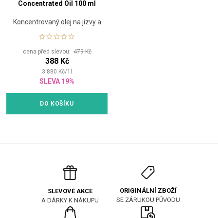
Concentrated Oil 100 ml
Koncentrovaný olej na jizvy a
strie
cena před slevou:
479 Kč
388 Kč
3 880
Kč
/
1
l
SLEVA 19%
DO KOŠÍKU
ORIGINÁLNÍ ZBOŽÍ
SLEVOVÉ AKCE
SE ZÁRUKOU PŮVODU
A DÁRKY K NÁKUPU