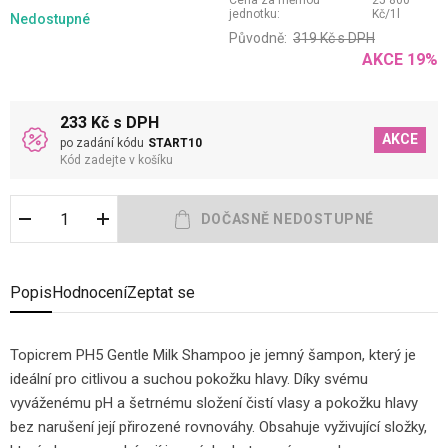
Cena za měrnou
25 800
jednotku:
Kč
/
1
l
Nedostupné
Původně:
319
Kč
s DPH
AKCE
19
%
233 Kč s DPH
AKCE
po zadání kódu
START10
Kód zadejte v košíku
Popis
Hodnocení
Zeptat se
Topicrem PH5 Gentle Milk Shampoo je jemný šampon, který je
ideální pro citlivou a suchou pokožku hlavy. Díky svému
vyváženému pH a šetrnému složení čistí vlasy a pokožku hlavy
bez narušení její přirozené rovnováhy. Obsahuje vyživující složky,