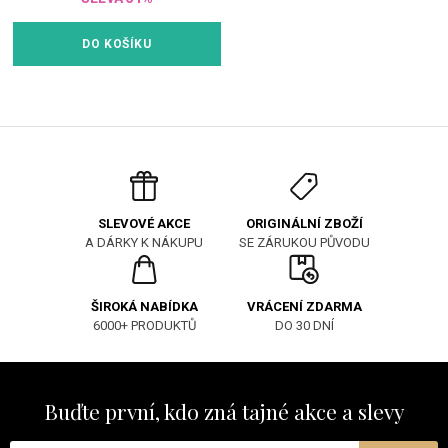
DO KOŠÍKU
ORIGINÁLNÍ ZBOŽÍ
SLEVOVÉ AKCE
SE ZÁRUKOU PŮVODU
A DÁRKY K NÁKUPU
ŠIROKÁ NABÍDKA
VRÁCENÍ ZDARMA
6000+ PRODUKTŮ
DO 30 DNÍ
Buďte první, kdo zná tajné akce a slevy