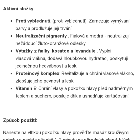
Aktivní složky:
Proti vyblednutí
: (proti vyblednutí): Zamezuje vymývaní
barvy a prodlužuje její trvání.
Neutralizační pigmenty
: Fialová a modrá - neutralizují
nežádoucí žluto-oranžové odlesky.
Výtažky z fialky, kosatce a levandule
: Vyplní
vlasová vlákna, dodává hloubkovou hydrataci, poskytují
jedinečnou hedvábnost a lesk.
Proteinový komplex
: Revitalizuje a chrání vlasové vlákno,
zlepšuje jeho pevnost a lesk.
Vitamín E
: Chrání vlasy a pokožku hlavy před nadměrným
teplem a suchem, posiluje dřík a usnadňuje kartáčování.
Způsob použití:
Naneste na vlhkou pokožku hlavy, prověďte masáž krouživými