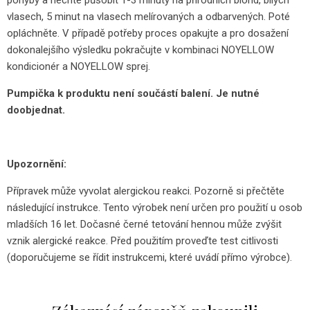
pohyby a nechte působit 1-3 minuty na přírodních blond, bílých
vlasech, 5 minut na vlasech melírovaných a odbarvených. Poté
opláchněte. V případě potřeby proces opakujte a pro dosažení
dokonalejšího výsledku pokračujte v kombinaci NOYELLOW
kondicionér a NOYELLOW sprej.
Pumpička k produktu není součástí balení. Je nutné
doobjednat.
Upozornění:
Přípravek může vyvolat alergickou reakci. Pozorně si přečtěte
následující instrukce. Tento výrobek není určen pro použití u osob
mladších 16 let. Dočasné černé tetování hennou může zvýšit
vznik alergické reakce. Před použitím proveďte test citlivosti
(doporučujeme se řídit instrukcemi, které uvádí přímo výrobce).