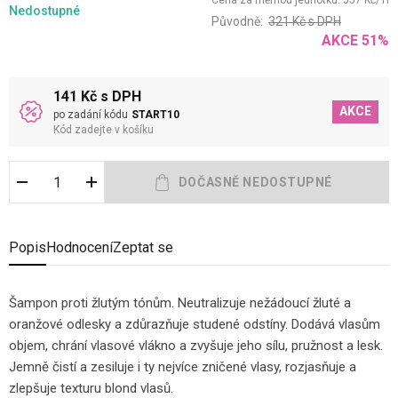
Cena za měrnou jednotku:
557
Kč
/
1
l
Nedostupné
Původně:
321
Kč
s DPH
AKCE
51
%
141 Kč s DPH
AKCE
po zadání kódu
START10
Kód zadejte v košíku
Popis
Hodnocení
Zeptat se
Šampon proti žlutým tónům. Neutralizuje nežádoucí žluté a
oranžové odlesky a zdůrazňuje studené odstíny. Dodává vlasům
objem, chrání vlasové vlákno a zvyšuje jeho sílu, pružnost a lesk.
Jemně čistí a zesiluje i ty nejvíce zničené vlasy, rozjasňuje a
zlepšuje texturu blond vlasů.