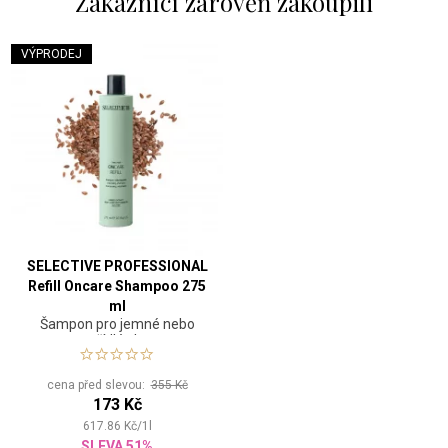
Zákaznící zárověň zakoupili
VÝPRODEJ
SELECTIVE PROFESSIONAL
Refill Oncare Shampoo 275
ml
Šampon pro jemné nebo
prořídlé vlasy
cena před slevou:
355 Kč
173 Kč
617.86
Kč
/
1
l
SLEVA 51%