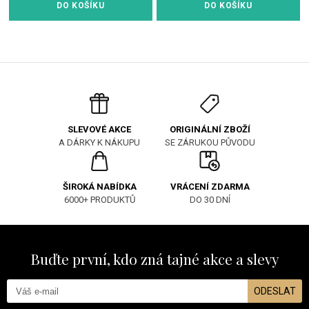
DO KOŠÍKU
DO KOŠÍKU
ORIGINÁLNÍ ZBOŽÍ
SLEVOVÉ AKCE
SE ZÁRUKOU PŮVODU
A DÁRKY K NÁKUPU
ŠIROKÁ NABÍDKA
VRÁCENÍ ZDARMA
6000+ PRODUKTŮ
DO 30 DNÍ
Buďte první, kdo zná tajné akce a slevy
ODESLAT