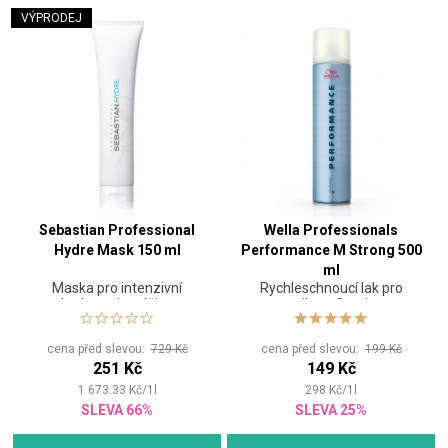
VÝPRODEJ
Sebastian Professional
Wella Professionals
Hydre Mask 150 ml
Performance M Strong 500
ml
Maska pro intenzivní
Rychleschnoucí lak pro
hydrataci a výživu
silnou fixaci
cena před slevou:
729 Kč
cena před slevou:
199 Kč
251 Kč
149 Kč
1 673.33
Kč
/
1
l
298
Kč
/
1
l
SLEVA 66%
SLEVA 25%