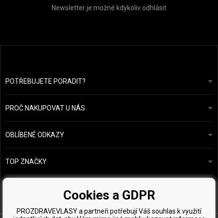
Newsletter je možné kdykoliv odhlásit
POTŘEBUJETE PORADIT?
info@prozdravevlasy.cz
Obchodní podmínky
Odpovíme do 24 hodin.
PROČ NAKUPOVAT U NÁS
Ochrana osobních údajů
Náš příběh
Přehled plateb a dopravy
Blog
Ecru New York
OBLÍBENÉ ODKAZY
Vrácení zboží
Kadeřnická poradna
Kérastase
Kontakty
TOP ZNAČKY
O&M
Vzorky zdarma
Paul Mitchell
Wella Professionals
Cookies a GDPR
Zenz Organic
PROZDRAVEVLASY a partneři potřebují Váš souhlas k využití