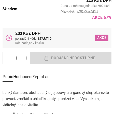
225
Kč
s DPH
Cena za měrnou jednotku:
900
Kč
/
1
l
Skladem
Původně:
675
Kč
s DPH
AKCE
67
%
203 Kč s DPH
AKCE
po zadání kódu
START10
Kód zadejte v košíku
Popis
Hodnocení
Zeptat se
Lehký šampon, obohacený o jojobový a arganový olej, okamžitě
provoní, změkčí a uhladí krepatý i porézní vlas. Výsledkem je
viditelný lesk a vitalita.