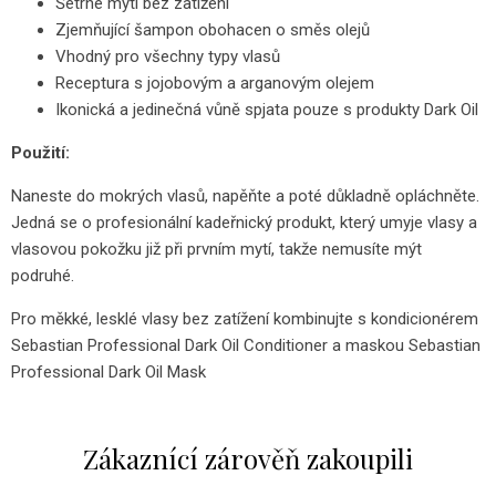
Šetrné mytí bez zatížení
Zjemňující šampon obohacen o směs olejů
Vhodný pro všechny typy vlasů
Receptura s jojobovým a arganovým olejem
Ikonická a jedinečná vůně spjata pouze s produkty Dark Oil
Použití:
Naneste do mokrých vlasů, napěňte a poté důkladně opláchněte.
Jedná se o profesionální kadeřnický produkt, který umyje vlasy a
vlasovou pokožku již při prvním mytí, takže nemusíte mýt
podruhé.
Pro měkké, lesklé vlasy bez zatížení kombinujte s kondicionérem
Sebastian Professional Dark Oil Conditioner a maskou Sebastian
Professional Dark Oil Mask
Zákaznící zárověň zakoupili