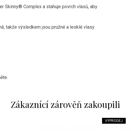
er Skinny® Complex a stahuje povrch vlasů, aby
ně, takže výsledkem jsou pružné a lesklé vlasy.
ěte.
Zákaznící zárověň zakoupili
VÝPRODEJ