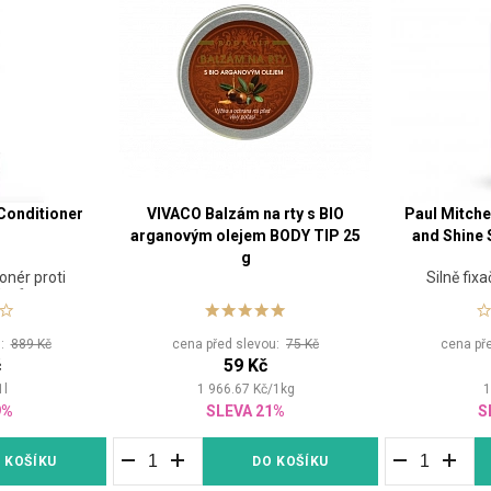
 Conditioner
VIVACO Balzám na rty s BIO
Paul Mitche
arganovým olejem BODY TIP 25
and Shine 
g
onér proti
Silně fix
lasů
u:
889 Kč
cena před slevou:
75 Kč
cena př
č
59 Kč
1
l
1 966.67
Kč
/
1
kg
1
9%
SLEVA 21%
S
 KOŠÍKU
DO KOŠÍKU