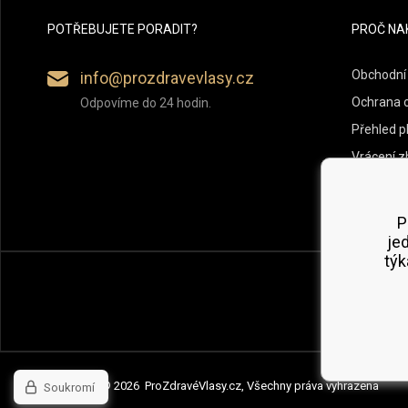
POTŘEBUJETE PORADIT?
PROČ NA
Obchodní
info@prozdravevlasy.cz
Ochrana 
Odpovíme do 24 hodin.
Přehled p
Vrácení z
P
je
týk
Copyright © 2026 ProZdravéVlasy.cz, Všechny práva vyhrazena
Soukromí