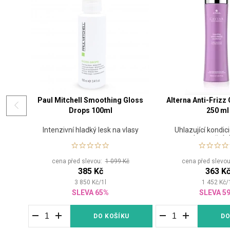
Paul Mitchell Smoothing Gloss
Alterna Anti-Frizz
Drops 100ml
250 ml
Intenzivní hladký lesk na vlasy
Uhlazující kondici
krepatění v
cena před slevou:
1 099 Kč
cena před slevo
385 Kč
363 K
3 850
Kč
/
1
l
1 452
Kč
/
SLEVA 65%
SLEVA 5
DO KOŠÍKU
DO