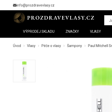
info@prozdravevlasy.cz
VÝPRODEJ SKLADU
ZNAČKY
VLASY
Úvod
Vlasy
Péče o vlasy
Šampony
Paul Mitchell