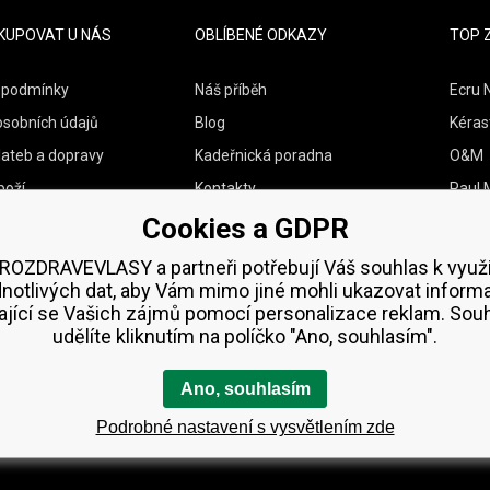
KUPOVAT U NÁS
OBLÍBENÉ ODKAZY
TOP 
 podmínky
Náš příběh
Ecru 
osobních údajů
Blog
Kéras
lateb a dopravy
Kadeřnická poradna
O&M
boží
Kontakty
Paul M
Cookies a GDPR
Vzorky zdarma
Wella
Zenz 
ROZDRAVEVLASY a partneři potřebují Váš souhlas k využi
dnotlivých dat, aby Vám mimo jiné mohli ukazovat inform
ající se Vašich zájmů pomocí personalizace reklam. Sou
udělíte kliknutím na políčko "Ano, souhlasím".
Ano, souhlasím
Podrobné nastavení s vysvětlením zde