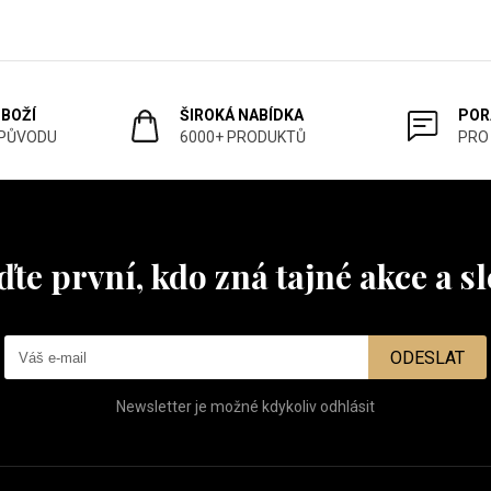
ZBOŽÍ
ŠIROKÁ NABÍDKA
POR
 PŮVODU
6000+ PRODUKTŮ
PRO
te první, kdo zná tajné akce a s
ODESLAT
Newsletter je možné kdykoliv odhlásit