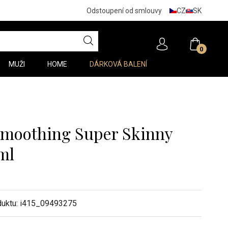
CZ
SK
Odstoupení od smlouvy
0
MUŽI
HOME
DÁRKOVÁ BALENÍ
 Smoothing Super Skinny
ml
duktu:
i415_09493275