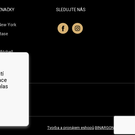
ZNAČKY
SLEDUJTE NÁS
New York
tase
itchell
 Professionals
Organic
tí
ace
hlas
Tvorba a pronájem eshopů
BINARGON.cz