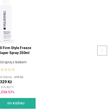
ll Firm Style Freeze
Super Spray 250ml
ační sprej s leskem
ed slevou:
699 Kč
329 Kč
 316
Kč
/
1
l
LEVA 53%
DO KOŠÍKU