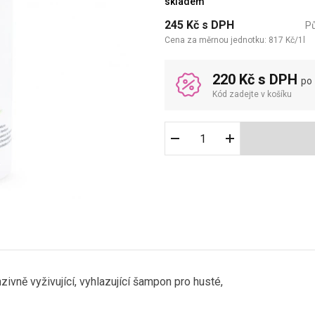
skladem
245
Kč
s DPH
P
Cena za měrnou jednotku:
817
Kč
/
1
l
220 Kč s DPH
po
Kód zadejte v košíku
nzivně vyživující, vyhlazující šampon pro husté,