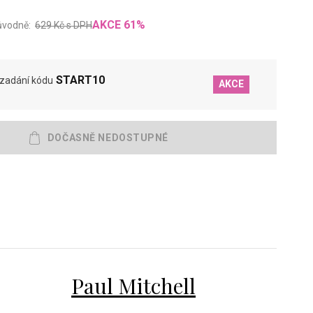
AKCE
61
%
ůvodně:
629
Kč
s DPH
START10
 zadání kódu
AKCE
Paul Mitchell