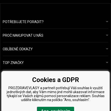
POTŘEBUJETE PORADIT?
info@prozdravevlasy.cz
Obchodní podmínky
Odpovíme do 24 hodin.
PROČ NAKUPOVAT U NÁS
Ochrana osobních údajů
Náš příběh
Přehled plateb a dopravy
Blog
Ecru New York
OBLÍBENÉ ODKAZY
Vrácení zboží
Kadeřnická poradna
Kérastase
Kontakty
TOP ZNAČKY
O&M
Vzorky zdarma
Paul Mitchell
Wella Professionals
Cookies a GDPR
Zenz Organic
PROZDRAVEVLASY a partneři potřebují Váš souhlas k využití
jednotlivých dat, aby Vám mimo jiné mohli ukazovat informace
týkající se Vašich zájmů pomocí personalizace reklam. Souhlas
udělíte kliknutím na políčko "Ano, souhlasím".