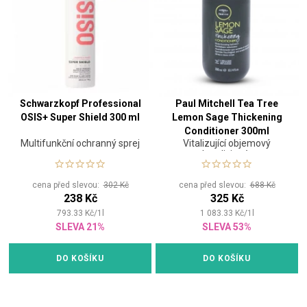
Schwarzkopf Professional
Paul Mitchell Tea Tree
OSIS+ Super Shield 300 ml
Lemon Sage Thickening
Conditioner 300ml
Multifunkční ochranný sprej
Vitalizující objemový
kondicionér
cena před slevou:
302 Kč
cena před slevou:
688 Kč
238 Kč
325 Kč
793.33
Kč
/
1
l
1 083.33
Kč
/
1
l
SLEVA 21%
SLEVA 53%
DO KOŠÍKU
DO KOŠÍKU