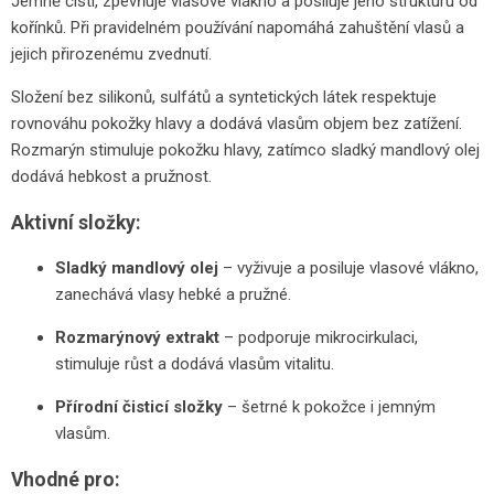
Jemně čistí, zpevňuje vlasové vlákno a posiluje jeho strukturu od
kořínků. Při pravidelném používání napomáhá zahuštění vlasů a
jejich přirozenému zvednutí.
Složení bez silikonů, sulfátů a syntetických látek respektuje
rovnováhu pokožky hlavy a dodává vlasům objem bez zatížení.
Rozmarýn stimuluje pokožku hlavy, zatímco sladký mandlový olej
dodává hebkost a pružnost.
Aktivní složky:
Sladký mandlový olej
– vyživuje a posiluje vlasové vlákno,
zanechává vlasy hebké a pružné.
Rozmarýnový extrakt
– podporuje mikrocirkulaci,
stimuluje růst a dodává vlasům vitalitu.
Přírodní čisticí složky
– šetrné k pokožce i jemným
vlasům.
Vhodné pro: