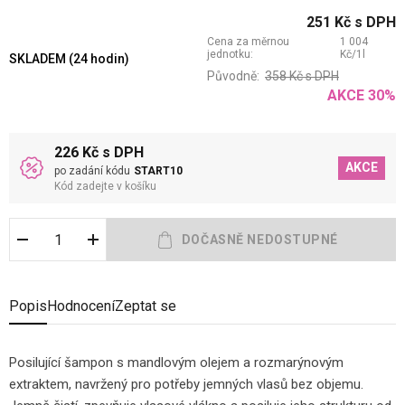
251
Kč
s DPH
Cena za měrnou
1 004
jednotku:
Kč
/
1
l
SKLADEM (24 hodin)
Původně:
358
Kč
s DPH
AKCE
30
%
226 Kč s DPH
AKCE
po zadání kódu
START10
Kód zadejte v košíku
Popis
Hodnocení
Zeptat se
Posilující šampon s mandlovým olejem a rozmarýnovým
extraktem, navržený pro potřeby jemných vlasů bez objemu.