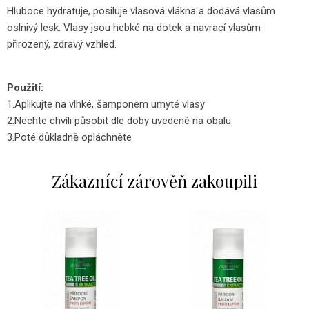
Hluboce hydratuje, posiluje vlasová vlákna a dodává vlasům
oslnivý lesk. Vlasy jsou hebké na dotek a navrací vlasům
přirozený, zdravý vzhled.
Použití:
1.Aplikujte na vlhké, šamponem umyté vlasy
2.Nechte chvíli působit dle doby uvedené na obalu
3.Poté důkladně opláchněte
Zákaznící zárověň zakoupili