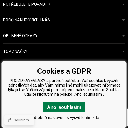
POTŘEBUJETE PORADIT?
info@prozdravevlasy.cz
Obchodní podmínky
Odpovíme do 24 hodin.
PROČ NAKUPOVAT U NÁS
Ochrana osobních údajů
Náš příběh
Přehled plateb a dopravy
Blog
Ecru New York
OBLÍBENÉ ODKAZY
Vrácení zboží
Kadeřnická poradna
Kérastase
Kontakty
TOP ZNAČKY
O&M
Vzorky zdarma
Paul Mitchell
Wella Professionals
Cookies a GDPR
Zenz Organic
PROZDRAVEVLASY a partneři potřebují Váš souhlas k využití
jednotlivých dat, aby Vám mimo jiné mohli ukazovat informace
týkající se Vašich zájmů pomocí personalizace reklam. Souhlas
udělíte kliknutím na políčko "Ano, souhlasím".
Ano, souhlasím
Copyright © 2026 ProZdravéVlasy.cz, Všechny práva vyhrazena
Podrobné nastavení s vysvětlením zde
Soukromí
Tento eshop dodala firma
BINARGON.cz