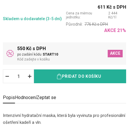
611
Kč
s DPH
Cena za měrnou
2 444
jednotku:
Kč
/
1
l
Skladem
u dodavatele (3-5 dní)
Původně:
776
Kč
s DPH
AKCE
21
%
550 Kč s DPH
AKCE
po zadání kódu
START10
Kód zadejte v košíku
PŘIDAT DO KOŠÍKU
Popis
Hodnocení
Zeptat se
Intenzivní hydratační maska, která byla vyvinuta pro profesionální
ošetření kadeří a vln.