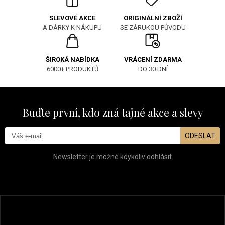
ORIGINÁLNÍ ZBOŽÍ
SLEVOVÉ AKCE
SE ZÁRUKOU PŮVODU
A DÁRKY K NÁKUPU
ŠIROKÁ NABÍDKA
VRÁCENÍ ZDARMA
6000+ PRODUKTŮ
DO 30 DNÍ
Buďte první, kdo zná tajné akce a slevy
ODESLAT
Newsletter je možné kdykoliv odhlásit