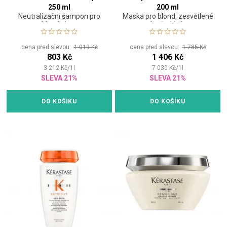
250 ml
200 ml
Neutralizační šampon pro
Maska pro blond, zesvětlené
blond vlasy
nebo šedé vlasy
cena před slevou:
1 019 Kč
cena před slevou:
1 785 Kč
803 Kč
1 406 Kč
3 212
Kč
/
1
l
7 030
Kč
/
1
l
SLEVA 21%
SLEVA 21%
DO KOŠÍKU
DO KOŠÍKU