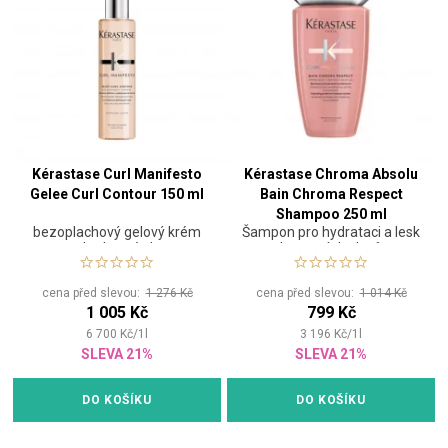
Kérastase Curl Manifesto
Kérastase Chroma Absolu
Gelee Curl Contour 150 ml
Bain Chroma Respect
Shampoo 250 ml
bezoplachový gelový krém
Šampon pro hydrataci a lesk
pro kudrnaté vlasy
barvených vlasů
cena před slevou:
1 276 Kč
cena před slevou:
1 014 Kč
1 005 Kč
799 Kč
6 700
Kč
/
1
l
3 196
Kč
/
1
l
SLEVA 21%
SLEVA 21%
DO KOŠÍKU
DO KOŠÍKU