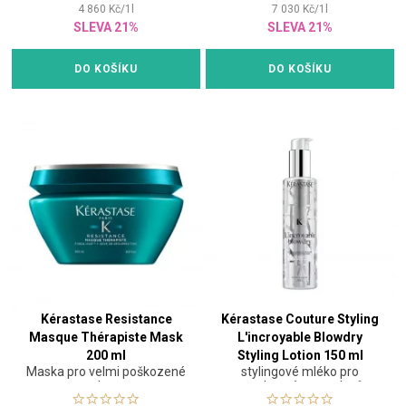
4 860
Kč
/
1
l
7 030
Kč
/
1
l
SLEVA 21%
SLEVA 21%
DO KOŠÍKU
DO KOŠÍKU
Kérastase Resistance
Kérastase Couture Styling
Masque Thérapiste Mask
L'incroyable Blowdry
200 ml
Styling Lotion 150 ml
Maska pro velmi poškozené
stylingové mléko pro
vlasy
tepelnou úpravu vlasů