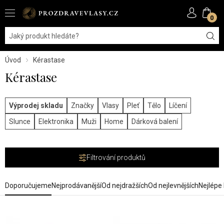
0
Úvod
Kérastase
Kérastase
Výprodej skladu
Značky
Vlasy
Pleť
Tělo
Líčení
Slunce
Elektronika
Muži
Home
Dárková balení
Filtrování produktů
Doporučujeme
Nejprodávanější
Od nejdražších
Od nejlevnějších
Nejlépe