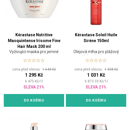
Kérastase Nutritive
Kérastase Soleil Huile
Masquintense Irisome Fine
Sirène 150ml
Hair Mask 200 ml
Vyživující maska pro jemné
Olejová mlha pro plážový
vlasy
efekt a hydrataci
cena před slevou:
1 643 Kč
cena před slevou:
1 308 Kč
1 295 Kč
1 031 Kč
6 475
Kč
/
1
l
6 873.33
Kč
/
1
l
SLEVA 21%
SLEVA 21%
DO KOŠÍKU
DO KOŠÍKU