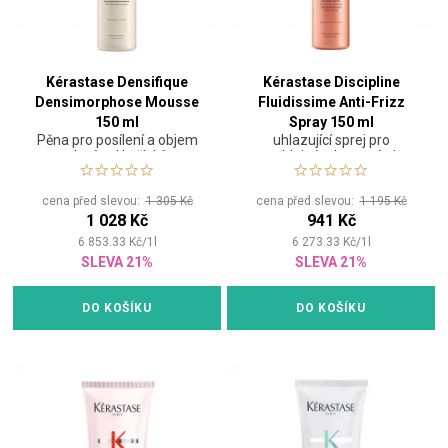
Kérastase Densifique
Kérastase Discipline
Densimorphose Mousse
Fluidissime Anti-Frizz
150 ml
Spray 150 ml
Pěna pro posílení a objem
uhlazující sprej pro
vlasů od kořínků
nepoddajné a krepaté vlasy
cena před slevou:
1 305 Kč
cena před slevou:
1 195 Kč
1 028 Kč
941 Kč
6 853.33
Kč
/
1
l
6 273.33
Kč
/
1
l
SLEVA 21%
SLEVA 21%
DO KOŠÍKU
DO KOŠÍKU