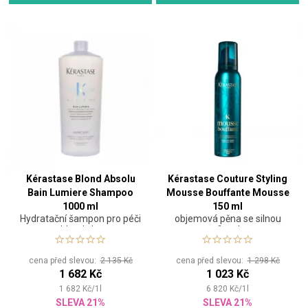
Kérastase Blond Absolu
Kérastase Couture Styling
Bain Lumiere Shampoo
Mousse Bouffante Mousse
1000 ml
150 ml
Hydratační šampon pro péči
objemová pěna se silnou
o blond vlasy
fixací
cena před slevou:
2 135 Kč
cena před slevou:
1 298 Kč
1 682 Kč
1 023 Kč
1 682
Kč
/
1
l
6 820
Kč
/
1
l
SLEVA 21%
SLEVA 21%