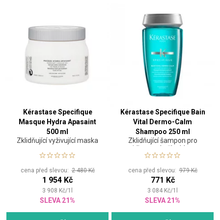
Kérastase Specifique
Kérastase Specifique Bain
Masque Hydra Apasaint
Vital Dermo-Calm
500 ml
Shampoo 250 ml
Zklidňující vyživující maska
Zklidňující šampon pro
citlivou pokožku hlavy
cena před slevou:
2 480 Kč
cena před slevou:
979 Kč
1 954 Kč
771 Kč
3 908
Kč
/
1
l
3 084
Kč
/
1
l
SLEVA 21%
SLEVA 21%