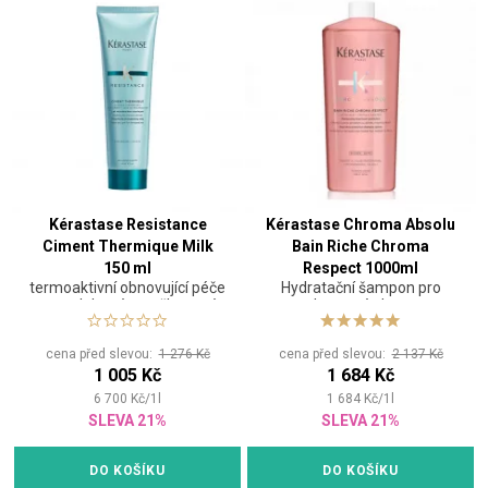
Kérastase Resistance
Kérastase Chroma Absolu
Ciment Thermique Milk
Bain Riche Chroma
150 ml
Respect 1000ml
termoaktivní obnovující péče
Hydratační šampon pro
pro oslabené a poškozené
barvené vlasy
vlasy
cena před slevou:
1 276 Kč
cena před slevou:
2 137 Kč
1 005 Kč
1 684 Kč
6 700
Kč
/
1
l
1 684
Kč
/
1
l
SLEVA 21%
SLEVA 21%
DO KOŠÍKU
DO KOŠÍKU