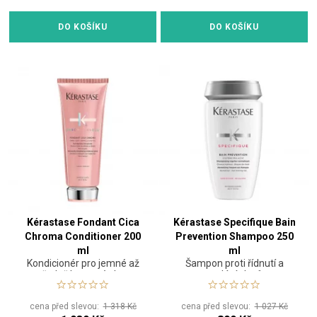
DO KOŠÍKU
DO KOŠÍKU
Kérastase Fondant Cica
Kérastase Specifique Bain
Chroma Conditioner 200
Prevention Shampoo 250
ml
ml
Kondicionér pro jemné až
Šampon proti řídnutí a
středně barvené vlasy
padání vlasů
cena před slevou:
1 318 Kč
cena před slevou:
1 027 Kč