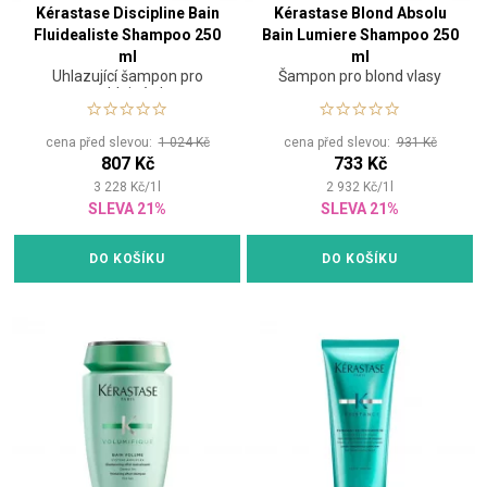
Kérastase Discipline Bain
Kérastase Blond Absolu
Fluidealiste Shampoo 250
Bain Lumiere Shampoo 250
ml
ml
Uhlazující šampon pro
Šampon pro blond vlasy
nepoddajné vlasy
cena před slevou:
1 024 Kč
cena před slevou:
931 Kč
807 Kč
733 Kč
3 228
Kč
/
1
l
2 932
Kč
/
1
l
SLEVA 21%
SLEVA 21%
DO KOŠÍKU
DO KOŠÍKU