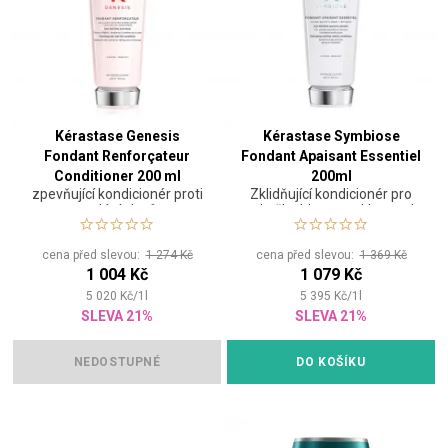
Kérastase Genesis
Kérastase Symbiose
Fondant Renforçateur
Fondant Apaisant Essentiel
Conditioner 200 ml
200ml
zpevňující kondicionér proti
Zklidňující kondicionér pro
padání vlasů
pokožku hlavy se sklonem k
tvorbě lupů
cena před slevou:
1 274 Kč
cena před slevou:
1 369 Kč
1 004 Kč
1 079 Kč
5 020
Kč
/
1
l
5 395
Kč
/
1
l
SLEVA 21%
SLEVA 21%
NEDOSTUPNÉ
DO KOŠÍKU