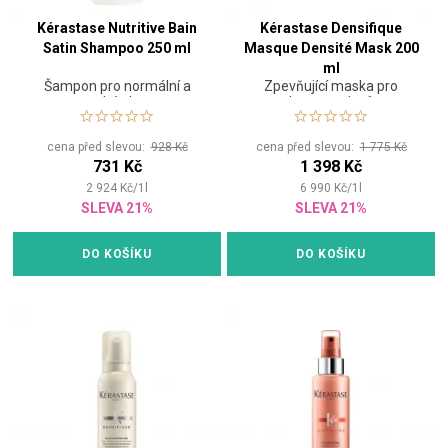
Kérastase Nutritive Bain
Kérastase Densifique
Satin Shampoo 250 ml
Masque Densité Mask 200
ml
Šampon pro normální a
Zpevňující maska pro
suché vlasy
hustotu vlasů
cena před slevou:
928 Kč
cena před slevou:
1 775 Kč
731 Kč
1 398 Kč
2 924
Kč
/
1
l
6 990
Kč
/
1
l
SLEVA 21%
SLEVA 21%
DO KOŠÍKU
DO KOŠÍKU