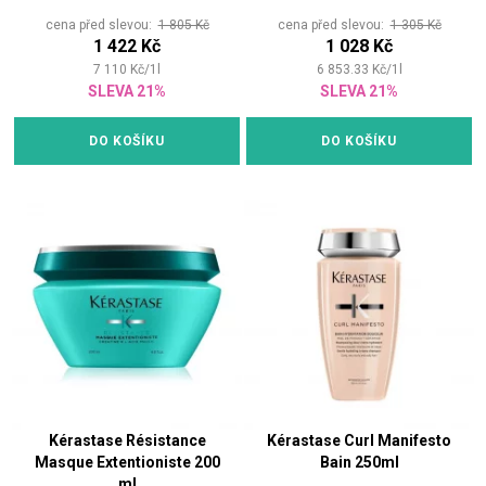
cena před slevou:
1 805 Kč
cena před slevou:
1 305 Kč
1 422 Kč
1 028 Kč
7 110
Kč
/
1
l
6 853.33
Kč
/
1
l
SLEVA 21%
SLEVA 21%
DO KOŠÍKU
DO KOŠÍKU
Kérastase Résistance
Kérastase Curl Manifesto
Masque Extentioniste 200
Bain 250ml
ml