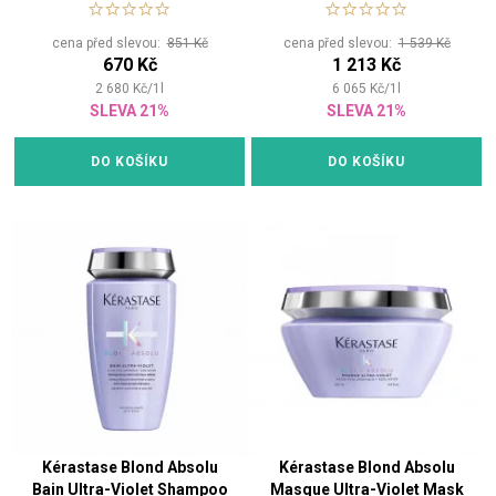
cena před slevou:
851 Kč
cena před slevou:
1 539 Kč
670 Kč
1 213 Kč
2 680
Kč
/
1
l
6 065
Kč
/
1
l
SLEVA 21%
SLEVA 21%
DO KOŠÍKU
DO KOŠÍKU
Kérastase Blond Absolu
Kérastase Blond Absolu
Bain Ultra-Violet Shampoo
Masque Ultra-Violet Mask