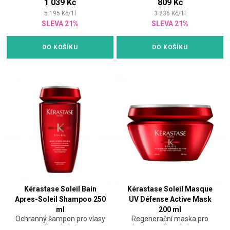
1 039 Kč
809 Kč
5 195
Kč
/
1
l
3 236
Kč
/
1
l
SLEVA 21%
SLEVA 21%
DO KOŠÍKU
DO KOŠÍKU
Kérastase Soleil Bain
Kérastase Soleil Masque
Apres-Soleil Shampoo 250
UV Défense Active Mask
ml
200 ml
Ochranný šampon pro vlasy
Regenerační maska pro
namáhané sluncem
vlasy namáhané sluncem