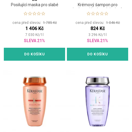
Posilující maska pro slabé
Krémový šampon pro
vlasy
hydrataci kudrnatých vlasů
cena před slevou:
1 785 Kč
cena před slevou:
1 046 Kč
1 406 Kč
824 Kč
7 030
Kč
/
1
l
3 296
Kč
/
1
l
SLEVA 21%
SLEVA 21%
DO KOŠÍKU
DO KOŠÍKU