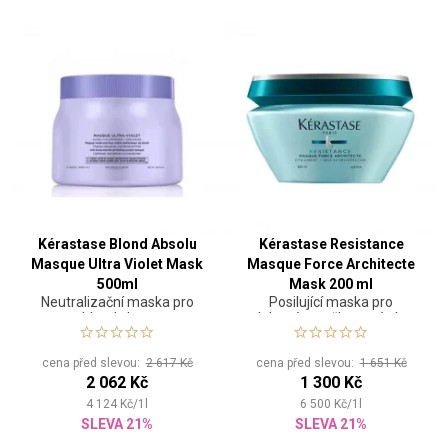
Kérastase Blond Absolu
Kérastase Resistance
Masque Ultra Violet Mask
Masque Force Architecte
500ml
Mask 200 ml
Neutralizační maska pro
Posilující maska pro
blond vlasy
oslabené a poškozené vlasy
cena před slevou:
2 617 Kč
cena před slevou:
1 651 Kč
2 062 Kč
1 300 Kč
4 124
Kč
/
1
l
6 500
Kč
/
1
l
SLEVA 21%
SLEVA 21%