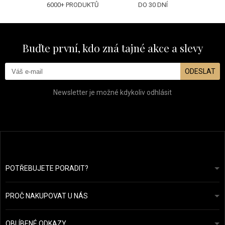
6000+ PRODUKTŮ
DO 30 DNÍ
Buďte první, kdo zná tajné akce a slevy
ODESLAT
Newsletter je možné kdykoliv odhlásit
POTŘEBUJETE PORADIT?
info@prozdravevlasy.cz
Obchodní podmínky
Odpovíme do 24 hodin.
PROČ NAKUPOVAT U NÁS
Ochrana osobních údajů
Náš příběh
Přehled plateb a dopravy
Blog
Ecru New York
OBLÍBENÉ ODKAZY