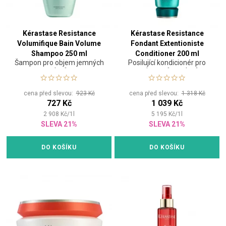
Kérastase Resistance
Kérastase Resistance
Volumifique Bain Volume
Fondant Extentioniste
Shampoo 250 ml
Conditioner 200 ml
Šampon pro objem jemných
Posilující kondicionér pro
vlasů
podporu růstu vlasů
cena před slevou:
923 Kč
cena před slevou:
1 318 Kč
727 Kč
1 039 Kč
2 908
Kč
/
1
l
5 195
Kč
/
1
l
SLEVA 21%
SLEVA 21%
DO KOŠÍKU
DO KOŠÍKU