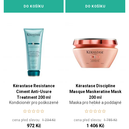
DO KOŠÍKU
DO KOŠÍKU
Kérastase Resistance
Kérastase Discipline
Ciment Anti-Usure
Masque Maskeratine Mask
Treatment 200 ml
200 ml
Kondicionér pro poškozené
Maska pro hebké a poddajné
vlasy
vlasy
cena před slevou:
1 234 Kč
cena před slevou:
1 785 Kč
972 Kč
1 406 Kč