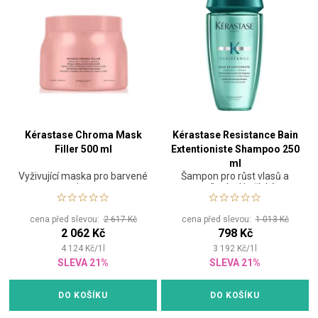
Kérastase Chroma Mask
Kérastase Resistance Bain
Filler 500 ml
Extentioniste Shampoo 250
ml
Vyživující maska pro barvené
Šampon pro růst vlasů a
vlasy
posílení od kořínků
cena před slevou:
2 617 Kč
cena před slevou:
1 013 Kč
2 062 Kč
798 Kč
4 124
Kč
/
1
l
3 192
Kč
/
1
l
SLEVA 21%
SLEVA 21%
DO KOŠÍKU
DO KOŠÍKU