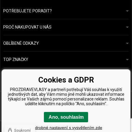
POTŘEBUJETE PORADIT?
info@prozdravevlasy.cz
Obchodní podmínky
Odpovíme do 24 hodin.
PROČ NAKUPOVAT U NÁS
Ochrana osobních údajů
Náš příběh
Přehled plateb a dopravy
Blog
Ecru New York
OBLÍBENÉ ODKAZY
Vrácení zboží
Kadeřnická poradna
Kérastase
Kontakty
TOP ZNAČKY
O&M
Vzorky zdarma
Paul Mitchell
Wella Professionals
Cookies a GDPR
Zenz Organic
PROZDRAVEVLASY a partneři potřebují Váš souhlas k využití
jednotlivých dat, aby Vám mimo jiné mohli ukazovat informace
týkající se Vašich zájmů pomocí personalizace reklam. Souhlas
udělíte kliknutím na políčko "Ano, souhlasím".
Ano, souhlasím
Copyright © 2026 ProZdravéVlasy.cz, Všechny práva vyhrazena
Podrobné nastavení s vysvětlením zde
Soukromí