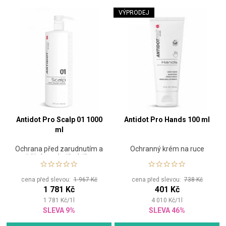
VÝPRODEJ
Antidot Pro Scalp 01 1000
Antidot Pro Hands 100 ml
ml
Ochrana před zarudnutím a
Ochranný krém na ruce
svěděním pokožky během
barvení vlasů
cena před slevou:
1 967 Kč
cena před slevou:
738 Kč
1 781 Kč
401 Kč
1 781
Kč
/
1
l
4 010
Kč
/
1
l
SLEVA 9%
SLEVA 46%