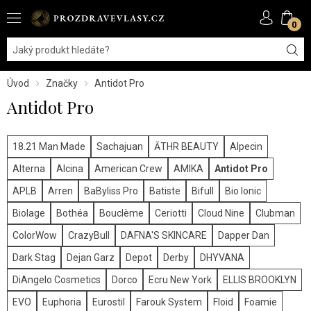
0
Úvod
Značky
Antidot Pro
Antidot Pro
18.21 Man Made
Sachajuan
ĀTHR BEAUTY
Alpecin
Alterna
Alcina
American Crew
AMIKA
Antidot Pro
APLB
Arren
BaByliss Pro
Batiste
Bifull
Bio Ionic
Biolage
Bothéa
Bouclème
Ceriotti
Cloud Nine
Clubman
ColorWow
CrazyBull
DAFNA'S SKINCARE
Dapper Dan
Dark Stag
Dejan Garz
Depot
Derby
DHYVANA
DiAngelo Cosmetics
Dorco
Ecru New York
ELLIS BROOKLYN
EVO
Euphoria
Eurostil
Farouk System
Floid
Foamie