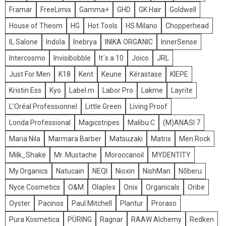
Framar
FreeLimix
Gamma+
GHD
GK Hair
Goldwell
House of Theom
HG
Hot Tools
HS Milano
Chopperhead
IL Salone
Indola
Inebrya
INIKA ORGANIC
InnerSense
Intercosmo
Invisibobble
It´s a 10
Joico
JRL
Just For Men
K18
Kent
Keune
Kérastase
KIEPE
Kristin Ess
Kyo
Label.m
Labor Pro
Lakme
Layrite
L’Oréal Professionnel
Little Green
Living Proof
Londa Professional
Magicstripes
Malibu C
(M)ANASI 7
Maria Nila
Marmara Barber
Matsuzaki
Matrix
Men Rock
Milk_Shake
Mr. Mustache
Moroccanoil
MYDENTITY
My.Organics
Natucain
NEQI
Nioxin
NishMan
Nõberu
Nyce Cosmetics
O&M
Olaplex
Onix
Organicals
Oribe
Oyster
Pacinos
Paul Mitchell
Plantur
Proraso
Pura Kosmetica
PÜRING
Ragnar
RAAW Alchemy
Redken