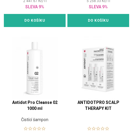
2 441.67
Kč
/
1
l
5 258.33
Kč
/
1
l
SLEVA 9%
SLEVA 9%
DO KOŠÍKU
DO KOŠÍKU
Antidot Pro Cleanse 02
ANTIDOTPRO SCALP
1000 ml
THERAPY KIT
Čistící šampon