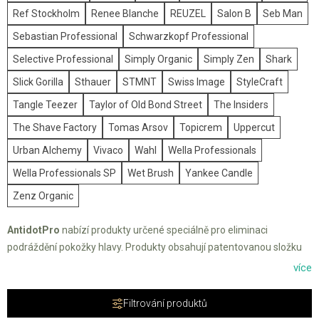
Ref Stockholm
Renee Blanche
REUZEL
Salon B
Seb Man
Sebastian Professional
Schwarzkopf Professional
Selective Professional
Simply Organic
Simply Zen
Shark
Slick Gorilla
Sthauer
STMNT
Swiss Image
StyleCraft
Tangle Teezer
Taylor of Old Bond Street
The Insiders
The Shave Factory
Tomas Arsov
Topicrem
Uppercut
Urban Alchemy
Vivaco
Wahl
Wella Professionals
Wella Professionals SP
Wet Brush
Yankee Candle
Zenz Organic
AntidotPro
nabízí produkty určené speciálně pro eliminaci
podráždění pokožky hlavy. Produkty obsahují patentovanou složku
A12, která je směsí přírodních složek a rostlinných látek s
více
antihistaminovými a protizánětlivými vlastnostmi. Tato směs účinně
pečuje o pokožku hlavy a zabraňuje podráždění.
Filtrování produktů