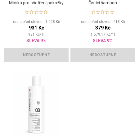
Maska pro ošetření pokožky
Čistící šampon
hlavy
cena před slevou:
1 028 Kč
cena před slevou:
418 Kč
931 Kč
379 Kč
931
Kč
/
1
l
1 579.17
Kč
/
1
l
SLEVA 9%
SLEVA 9%
NEDOSTUPNÉ
NEDOSTUPNÉ