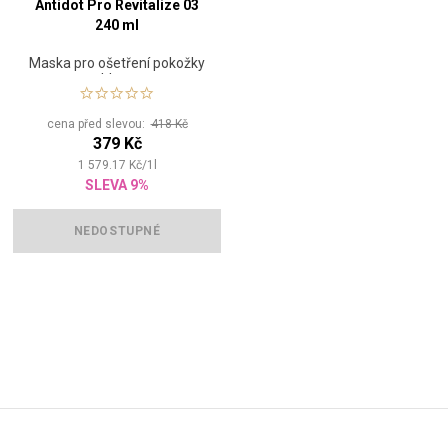
Antidot Pro Revitalize 03
240 ml
Maska pro ošetření pokožky
hlavy
cena před slevou:
418 Kč
379 Kč
1 579.17
Kč
/
1
l
SLEVA 9%
NEDOSTUPNÉ