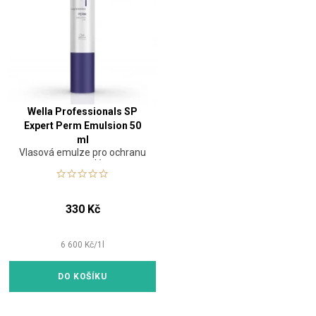
Wella Professionals SP
Expert Perm Emulsion 50
ml
Vlasová emulze pro ochranu
po trvalé
330 Kč
6 600
Kč
/
1
l
DO KOŠÍKU