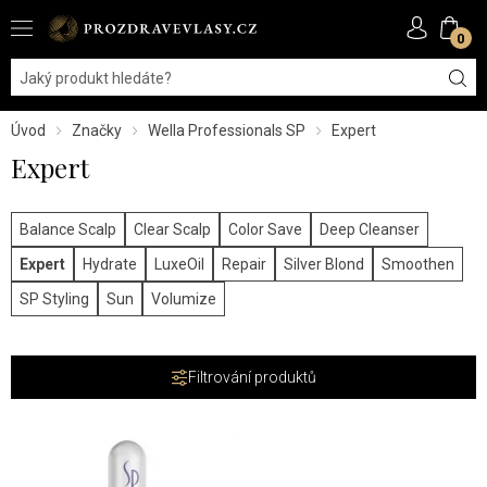
0
Úvod
Značky
Wella Professionals SP
Expert
Expert
Balance Scalp
Clear Scalp
Color Save
Deep Cleanser
Expert
Hydrate
LuxeOil
Repair
Silver Blond
Smoothen
SP Styling
Sun
Volumize
Filtrování produktů