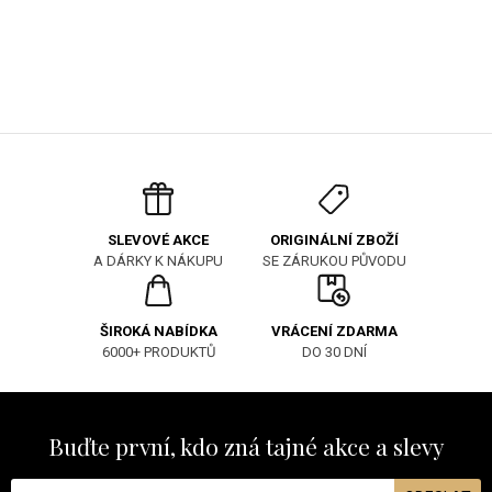
ORIGINÁLNÍ ZBOŽÍ
SLEVOVÉ AKCE
SE ZÁRUKOU PŮVODU
A DÁRKY K NÁKUPU
ŠIROKÁ NABÍDKA
VRÁCENÍ ZDARMA
6000+ PRODUKTŮ
DO 30 DNÍ
Buďte první, kdo zná tajné akce a slevy