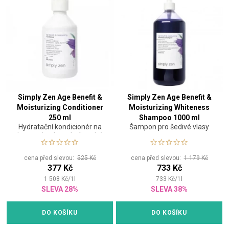
Simply Zen Age Benefit &
Simply Zen Age Benefit &
Moisturizing Conditioner
Moisturizing Whiteness
250 ml
Shampoo 1000 ml
Hydratační kondicionér na
Šampon pro šedivé vlasy
barvené nebo mírně suché
vlasy
cena před slevou:
525 Kč
cena před slevou:
1 179 Kč
377 Kč
733 Kč
1 508
Kč
/
1
l
733
Kč
/
1
l
SLEVA 28%
SLEVA 38%
DO KOŠÍKU
DO KOŠÍKU