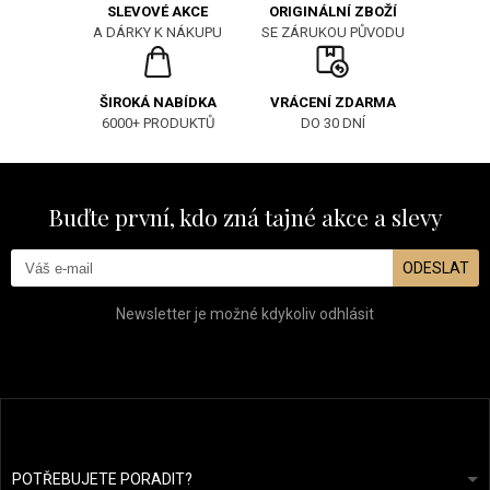
ORIGINÁLNÍ ZBOŽÍ
SLEVOVÉ AKCE
SE ZÁRUKOU PŮVODU
A DÁRKY K NÁKUPU
ŠIROKÁ NABÍDKA
VRÁCENÍ ZDARMA
6000+ PRODUKTŮ
DO 30 DNÍ
Buďte první, kdo zná tajné akce a slevy
ODESLAT
Newsletter je možné kdykoliv odhlásit
POTŘEBUJETE PORADIT?
info@prozdravevlasy.cz