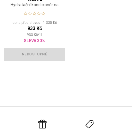
Hydratační kondicionér na
barvené nebo mírně suché
vlasy
cena před slevou:
1 335 Kč
933 Kč
933
Kč
/
1
l
SLEVA 30%
NEDOSTUPNÉ