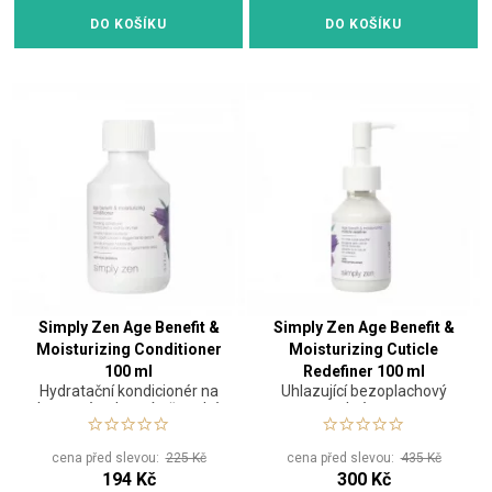
DO KOŠÍKU
DO KOŠÍKU
Simply Zen Age Benefit &
Simply Zen Age Benefit &
Moisturizing Conditioner
Moisturizing Cuticle
100 ml
Redefiner 100 ml
Hydratační kondicionér na
Uhlazující bezoplachový
barvené nebo mírně suché
krém
vlasy
cena před slevou:
225 Kč
cena před slevou:
435 Kč
194 Kč
300 Kč