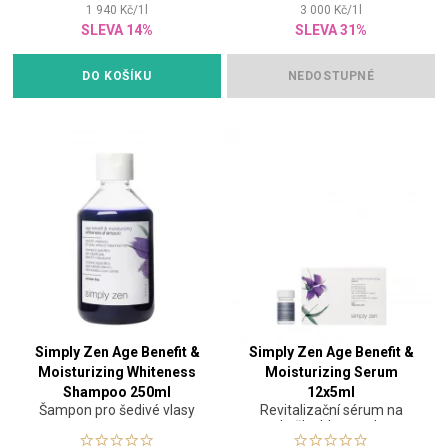
1 940
Kč
/
1
l
3 000
Kč
/
1
l
SLEVA 14%
SLEVA 31%
DO KOŠÍKU
NEDOSTUPNÉ
Simply Zen Age Benefit &
Simply Zen Age Benefit &
Moisturizing Whiteness
Moisturizing Serum
Shampoo 250ml
12x5ml
Šampon pro šedivé vlasy
Revitalizační sérum na
pokožku hlavy a vlasy