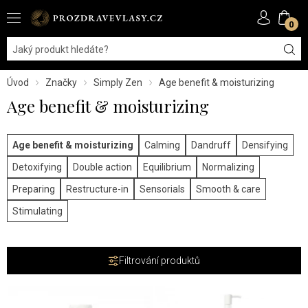
0
Úvod
Značky
Simply Zen
Age benefit & moisturizing
Age benefit & moisturizing
Age benefit & moisturizing
Calming
Dandruff
Densifying
Detoxifying
Double action
Equilibrium
Normalizing
Preparing
Restructure-in
Sensorials
Smooth & care
Stimulating
Filtrování produktů