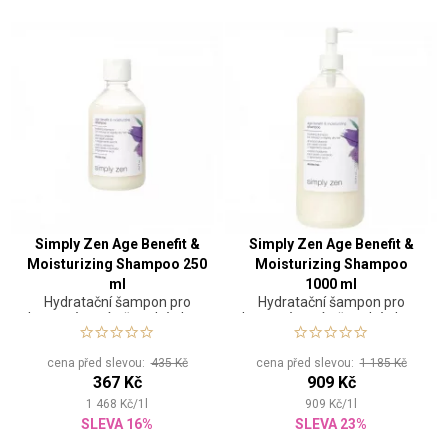
Simply Zen Age Benefit &
Simply Zen Age Benefit &
Moisturizing Shampoo 250
Moisturizing Shampoo
ml
1000 ml
Hydratační šampon pro
Hydratační šampon pro
barvené a mírně suché vlasy
barvené a mírně suché vlasy
cena před slevou:
435 Kč
cena před slevou:
1 185 Kč
367 Kč
909 Kč
1 468
Kč
/
1
l
909
Kč
/
1
l
SLEVA 16%
SLEVA 23%