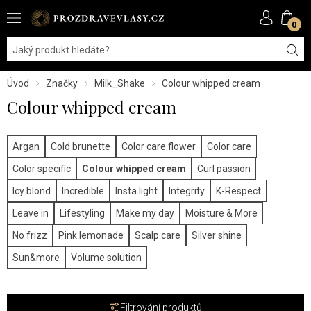
0
Úvod
Značky
Milk_Shake
Colour whipped cream
Colour whipped cream
Argan
Cold brunette
Color care flower
Color care
Color specific
Colour whipped cream
Curl passion
Icy blond
Incredible
Insta.light
Integrity
K-Respect
Leave in
Lifestyling
Make my day
Moisture & More
No frizz
Pink lemonade
Scalp care
Silver shine
Sun&more
Volume solution
Filtrování produktů