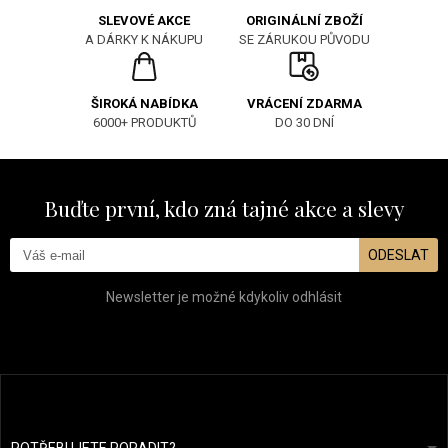
ORIGINÁLNÍ ZBOŽÍ
SLEVOVÉ AKCE
SE ZÁRUKOU PŮVODU
A DÁRKY K NÁKUPU
ŠIROKÁ NABÍDKA
VRÁCENÍ ZDARMA
6000+ PRODUKTŮ
DO 30 DNÍ
Buďte první, kdo zná tajné akce a slevy
ODESLAT
Newsletter je možné kdykoliv odhlásit