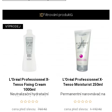
Filtrování produktů
VÝPRODEJ
L'Oréal Professionnel X-
L'Oréal Professionnel X-
Tenso Fixing Cream
Tenso Moisturist 250ml
1000ml
Neutralizační hydratační
Permanentní narovnávač na
mléko pro fixaci vlasů
vlasy
cena před slevou:
760 Kč
cena před slevou:
1 192 Kč