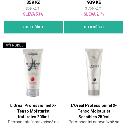
359 Kč
939 Kč
359
Kč
/
1
l
3 756
Kč
/
1
l
SLEVA 53%
SLEVA 21%
DO KOŠÍKU
DO KOŠÍKU
VÝPRODEJ
L'Oreal Professionnel X-
L'Oréal Professionnel X-
Tenso Moisturist
Tenso Moisturist
Naturales 200ml
Sensibles 250ml
Permanentní narovnávač na
Permanentní narovnávač na
vlasy
vlasy