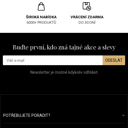
ŠIROKÁ NABÍDKA
VRÁCENÍ ZDARMA
6000+ PRODUKTŮ
DO 30 DNÍ
Buďte první, kdo zná tajné akce a slevy
ODESLAT
Newsletter je možné kdykoliv odhlásit
POTŘEBUJETE PORADIT?
info@prozdravevlasy.cz
Obchodní podmínky
Odpovíme do 24 hodin.