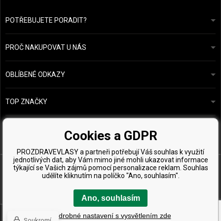
POTŘEBUJETE PORADIT?
info@prozdravevlasy.cz
Obchodní podmínky
Odpovíme do 24 hodin.
PROČ NAKUPOVAT U NÁS
Ochrana osobních údajů
Náš příběh
Přehled plateb a dopravy
Blog
Ecru New York
OBLÍBENÉ ODKAZY
Vrácení zboží
Kadeřnická poradna
Kérastase
Kontakty
TOP ZNAČKY
O&M
Vzorky zdarma
Paul Mitchell
Wella Professionals
Cookies a GDPR
Zenz Organic
PROZDRAVEVLASY a partneři potřebují Váš souhlas k využití
jednotlivých dat, aby Vám mimo jiné mohli ukazovat informace
týkající se Vašich zájmů pomocí personalizace reklam. Souhlas
udělíte kliknutím na políčko "Ano, souhlasím".
Ano, souhlasím
Copyright © 2026 ProZdravéVlasy.cz, Všechny práva vyhrazena
Podrobné nastavení s vysvětlením zde
Soukromí