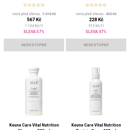
poškozené vlasy
poškozené vlasy
cena před slevou:
1 310 Kč
cena před slevou:
432 Kč
567 Kč
228 Kč
1 134
Kč
/
1
l
912
Kč
/
1
l
SLEVA 57%
SLEVA 47%
NEDOSTUPNÉ
NEDOSTUPNÉ
Keune Care Vital Nutrition
Keune Care Vital Nutrition