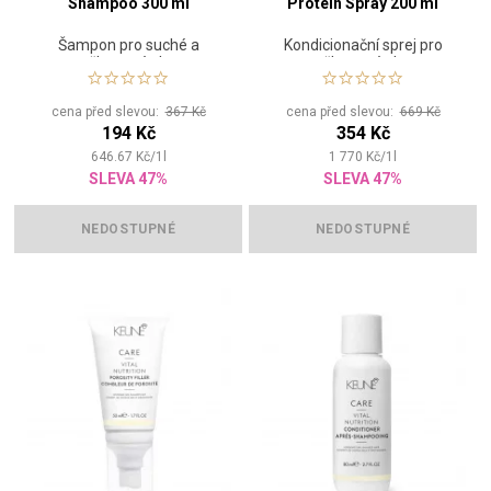
Shampoo 300 ml
Protein Spray 200 ml
Šampon pro suché a
Kondicionační sprej pro
poškozené vlasy
poškozené vlasy
cena před slevou:
367 Kč
cena před slevou:
669 Kč
194 Kč
354 Kč
646.67
Kč
/
1
l
1 770
Kč
/
1
l
SLEVA 47%
SLEVA 47%
NEDOSTUPNÉ
NEDOSTUPNÉ