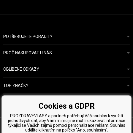
POTŘEBUJETE PORADIT?
info@prozdravevlasy.cz
Obchodní podmínky
Odpovíme do 24 hodin.
PROČ NAKUPOVAT U NÁS
Ochrana osobních údajů
Náš příběh
Přehled plateb a dopravy
Blog
Ecru New York
OBLÍBENÉ ODKAZY
Vrácení zboží
Kadeřnická poradna
Kérastase
Kontakty
TOP ZNAČKY
O&M
Vzorky zdarma
Paul Mitchell
Wella Professionals
Cookies a GDPR
Zenz Organic
PROZDRAVEVLASY a partneři potřebují Váš souhlas k využití
jednotlivých dat, aby Vám mimo jiné mohli ukazovat informace
týkající se Vašich zájmů pomocí personalizace reklam. Souhlas
udělíte kliknutím na políčko "Ano, souhlasím".