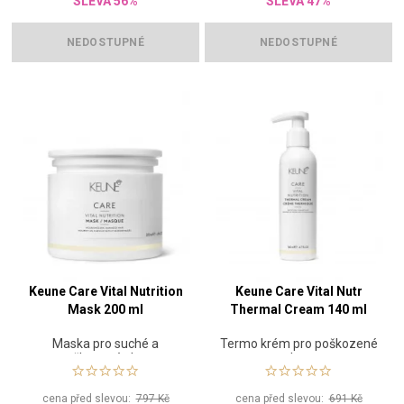
SLEVA 56%
SLEVA 47%
NEDOSTUPNÉ
NEDOSTUPNÉ
Keune Care Vital Nutrition
Keune Care Vital Nutr
Mask 200 ml
Thermal Cream 140 ml
Maska pro suché a
Termo krém pro poškozené
poškozené vlasy
vlasy
cena před slevou:
797 Kč
cena před slevou:
691 Kč