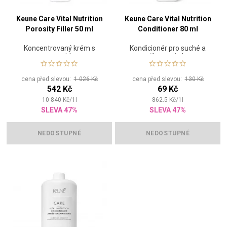
Keune Care Vital Nutrition
Keune Care Vital Nutrition
Porosity Filler 50 ml
Conditioner 80 ml
Koncentrovaný krém s
Kondicionér pro suché a
ceramidy
poškozené vlasy
cena před slevou:
1 026 Kč
cena před slevou:
130 Kč
542 Kč
69 Kč
10 840
Kč
/
1
l
862.5
Kč
/
1
l
SLEVA 47%
SLEVA 47%
NEDOSTUPNÉ
NEDOSTUPNÉ