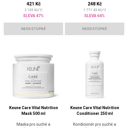
421 Kč
248 Kč
2 105
Kč
/
1
l
1 771.43
Kč
/
1
l
SLEVA 47%
SLEVA 64%
NEDOSTUPNÉ
NEDOSTUPNÉ
Keune Care Vital Nutrition
Keune Care Vital Nutrition
Mask 500 ml
Conditioner 250 ml
Maska pro suché a
Kondicionér pro suché a