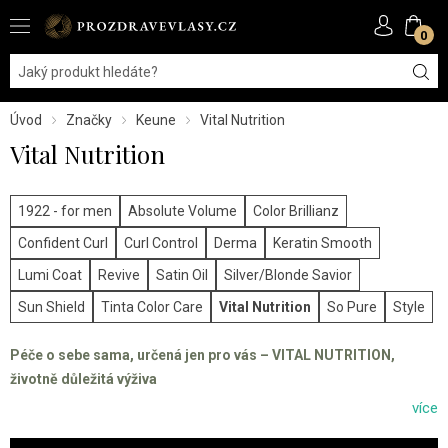
0
Úvod
Značky
Keune
Vital Nutrition
Vital Nutrition
1922 - for men
Absolute Volume
Color Brillianz
Confident Curl
Curl Control
Derma
Keratin Smooth
Lumi Coat
Revive
Satin Oil
Silver/Blonde Savior
Sun Shield
Tinta Color Care
Vital Nutrition
So Pure
Style
Péče o sebe sama, určená jen pro vás – VITAL NUTRITION,
životně důležitá výživa
více
Rádi přemýšlíme o naší řadě Vital Nutrition jako o TLC – tender
loving care, tedy o něžné a láskyplné péči, určené jen pro vás. Její