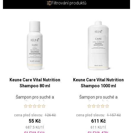
Filtrování produktů
bohaté složení je vyrobeno ze směsi pěti základních minerálů, takže
vaše vlasy se cítí zdravé a jemné. Díky technologii Nutri-Injection se
účinné látky dostanou hluboko pod povrch, aby důkladně
hydratovaly a vytvořily ochrannou bariéru kolem každého pramene
a tím chránily před škodlivými UV paprsky.
Keune Care Vital Nutrition
Keune Care Vital Nutrition
Shampoo 80 ml
Shampoo 1000 ml
Šampon pro suché a
Šampon pro suché a
poškozené vlasy
poškozené vlasy
cena před slevou:
126 Kč
cena před slevou:
1 157 Kč
55 Kč
611 Kč
687.5
Kč
/
1
l
611
Kč
/
1
l