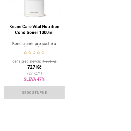
Keune Care Vital Nutrition
Conditioner 1000ml
Kondicionér pro suché a
poškozené vlasy
cena před slevou:
1 376 Kč
727 Kč
727
Kč
/
1
l
SLEVA 47%
NEDOSTUPNÉ