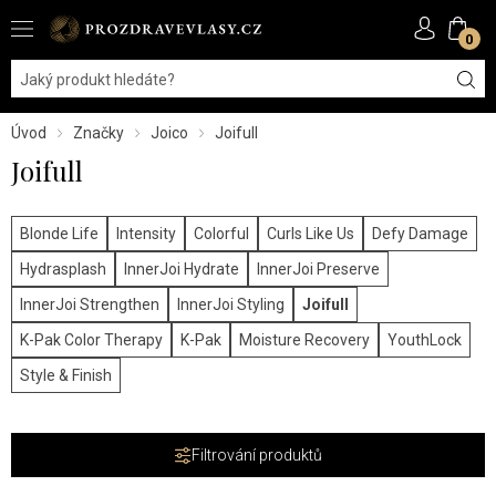
0
Úvod
Značky
Joico
Joifull
Joifull
Blonde Life
Intensity
Colorful
Curls Like Us
Defy Damage
Hydrasplash
InnerJoi Hydrate
InnerJoi Preserve
InnerJoi Strengthen
InnerJoi Styling
Joifull
K-Pak Color Therapy
K-Pak
Moisture Recovery
YouthLock
Style & Finish
Filtrování produktů