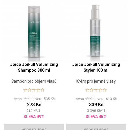
Joico JoiFull Volumizing
Joico JoiFull Volumizing
Shampoo 300 ml
Styler 100 ml
Šampon pro objem vlasů
Krém pro jemné vlasy
cena před slevou:
535 Kč
cena před slevou:
613 Kč
273 Kč
339 Kč
910
Kč
/
1
l
3 390
Kč
/
1
l
SLEVA 49%
SLEVA 45%