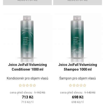
NEDOSTUPNÉ
NEDOSTUPNÉ
Joico JoiFull Volumizing
Joico JoiFull Volumizing
Conditioner 1000 ml
Shampoo 1000 ml
Kondicionér pro objem vlasů
Šampon pro objem vlasů
cena před slevou:
1 162 Kč
cena před slevou:
1 143 Kč
713 Kč
698 Kč
713
Kč
/
1
l
698
Kč
/
1
l