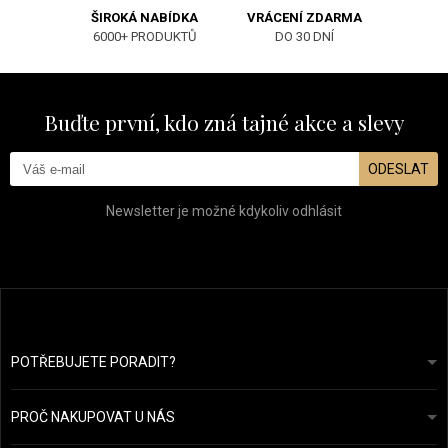
ŠIROKÁ NABÍDKA
VRÁCENÍ ZDARMA
6000+ PRODUKTŮ
DO 30 DNÍ
Buďte první, kdo zná tajné akce a slevy
ODESLAT
Newsletter je možné kdykoliv odhlásit
POTŘEBUJETE PORADIT?
info@prozdravevlasy.cz
Obchodní podmínky
Odpovíme do 24 hodin.
PROČ NAKUPOVAT U NÁS
Ochrana osobních údajů
Náš příběh
Přehled plateb a dopravy