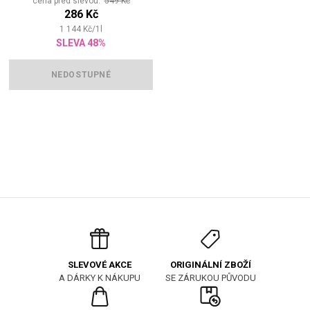
cena před slevou:
549 Kč
286 Kč
1 144
Kč
/
1
l
SLEVA 48%
NEDOSTUPNÉ
ORIGINÁLNÍ ZBOŽÍ
SLEVOVÉ AKCE
SE ZÁRUKOU PŮVODU
A DÁRKY K NÁKUPU