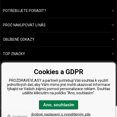
POTŘEBUJETE PORADIT?
info@prozdravevlasy.cz
Obchodní podmínky
Odpovíme do 24 hodin.
PROČ NAKUPOVAT U NÁS
Ochrana osobních údajů
Náš příběh
Přehled plateb a dopravy
Blog
Ecru New York
OBLÍBENÉ ODKAZY
Vrácení zboží
Kadeřnická poradna
Kérastase
Kontakty
TOP ZNAČKY
O&M
Vzorky zdarma
Paul Mitchell
Wella Professionals
Cookies a GDPR
Zenz Organic
PROZDRAVEVLASY a partneři potřebují Váš souhlas k využití
jednotlivých dat, aby Vám mimo jiné mohli ukazovat informace
týkající se Vašich zájmů pomocí personalizace reklam. Souhlas
udělíte kliknutím na políčko "Ano, souhlasím".
Ano, souhlasím
Copyright © 2026 ProZdravéVlasy.cz, Všechny práva vyhrazena
Podrobné nastavení s vysvětlením zde
Soukromí