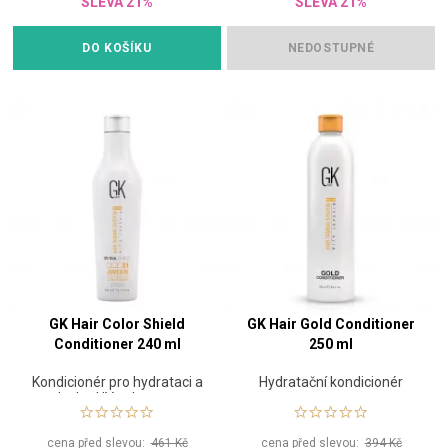
SLEVA 21%
SLEVA 21%
DO KOŠÍKU
NEDOSTUPNÉ
GK Hair Color Shield
GK Hair Gold Conditioner
Conditioner 240 ml
250 ml
Kondicionér pro hydrataci a
Hydratační kondicionér
lesk s UV ochranou
cena před slevou:
461 Kč
cena před slevou:
394 Kč