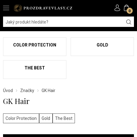
0
COLOR PROTECTION
GOLD
THE BEST
Úvod
Značky
GK Hair
GK Hair
Color Protection
Gold
The Best