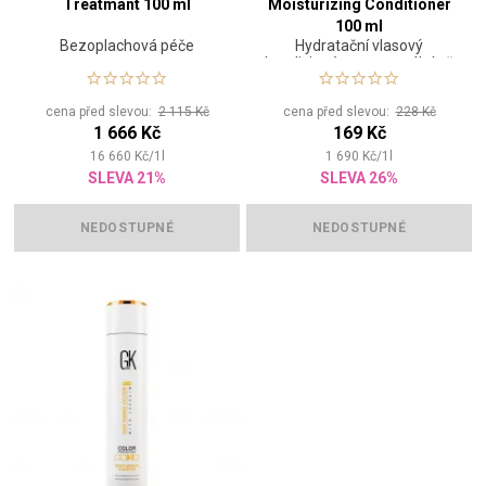
Treatmant 100 ml
Moisturizing Conditioner
100 ml
Bezoplachová péče
Hydratační vlasový
kondicionér pro normální až
suché vlasy
cena před slevou:
2 115 Kč
cena před slevou:
228 Kč
1 666 Kč
169 Kč
16 660
Kč
/
1
l
1 690
Kč
/
1
l
SLEVA 21%
SLEVA 26%
NEDOSTUPNÉ
NEDOSTUPNÉ