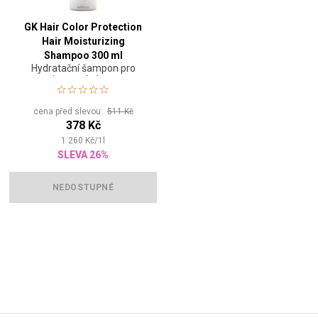
GK Hair Color Protection
Hair Moisturizing
Shampoo 300 ml
Hydratační šampon pro
barvené vlasy
cena před slevou:
511 Kč
378 Kč
1 260
Kč
/
1
l
SLEVA 26%
NEDOSTUPNÉ