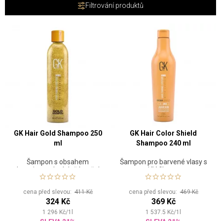
Filtrování produktů
GK Hair Gold Shampoo 250
GK Hair Color Shield
ml
Shampoo 240 ml
Šampon s obsahem
Šampon pro barvené vlasy s
Juvexinu a zlatých částeček
UV filtrem
cena před slevou:
411 Kč
cena před slevou:
469 Kč
324 Kč
369 Kč
1 296
Kč
/
1
l
1 537.5
Kč
/
1
l