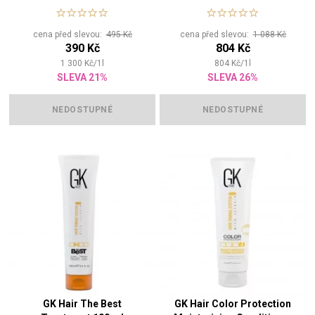
kondicionér pro normální až
barvené vlasy
suché vlasy
cena před slevou:
495 Kč
cena před slevou:
1 088 Kč
390 Kč
804 Kč
1 300
Kč
/
1
l
804
Kč
/
1
l
SLEVA 21%
SLEVA 26%
NEDOSTUPNÉ
NEDOSTUPNÉ
GK Hair The Best
GK Hair Color Protection