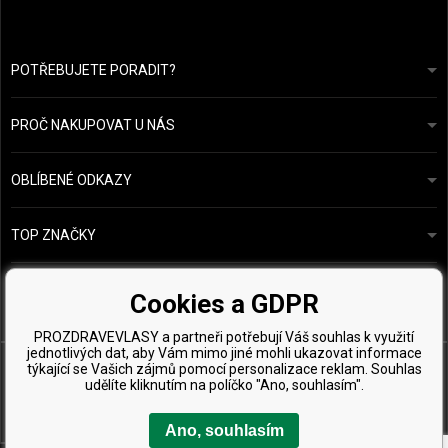
POTŘEBUJETE PORADIT?
info@prozdravevlasy.cz
Obchodní podmínky
Odpovíme do 24 hodin.
PROČ NAKUPOVAT U NÁS
Ochrana osobních údajů
Náš příběh
Přehled plateb a dopravy
Blog
Ecru New York
OBLÍBENÉ ODKAZY
Vrácení zboží
Kadeřnická poradna
Kérastase
Kontakty
TOP ZNAČKY
O&M
Vzorky zdarma
Paul Mitchell
Wella Professionals
Cookies a GDPR
Zenz Organic
PROZDRAVEVLASY a partneři potřebují Váš souhlas k využití
jednotlivých dat, aby Vám mimo jiné mohli ukazovat informace
týkající se Vašich zájmů pomocí personalizace reklam. Souhlas
udělíte kliknutím na políčko "Ano, souhlasím".
Ano, souhlasím