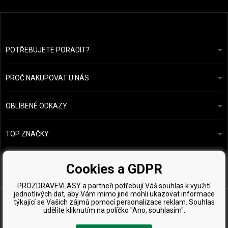
POTŘEBUJETE PORADIT?
info@prozdravevlasy.cz
Obchodní podmínky
Odpovíme do 24 hodin.
PROČ NAKUPOVAT U NÁS
Ochrana osobních údajů
Náš příběh
Přehled plateb a dopravy
Blog
Ecru New York
OBLÍBENÉ ODKAZY
Vrácení zboží
Kadeřnická poradna
Kérastase
Kontakty
TOP ZNAČKY
O&M
Vzorky zdarma
Paul Mitchell
Wella Professionals
Cookies a GDPR
Zenz Organic
PROZDRAVEVLASY a partneři potřebují Váš souhlas k využití
jednotlivých dat, aby Vám mimo jiné mohli ukazovat informace
týkající se Vašich zájmů pomocí personalizace reklam. Souhlas
udělíte kliknutím na políčko "Ano, souhlasím".