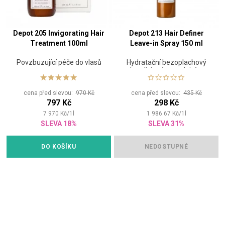
Depot 205 Invigorating Hair
Depot 213 Hair Definer
Treatment 100ml
Leave-in Spray 150 ml
Povzbuzující péče do vlasů
Hydratační bezoplachový
kondicionér pro vlnité a
kudrnaté vlasy
cena před slevou:
970 Kč
cena před slevou:
435 Kč
797 Kč
298 Kč
7 970
Kč
/
1
l
1 986.67
Kč
/
1
l
SLEVA 18%
SLEVA 31%
DO KOŠÍKU
NEDOSTUPNÉ