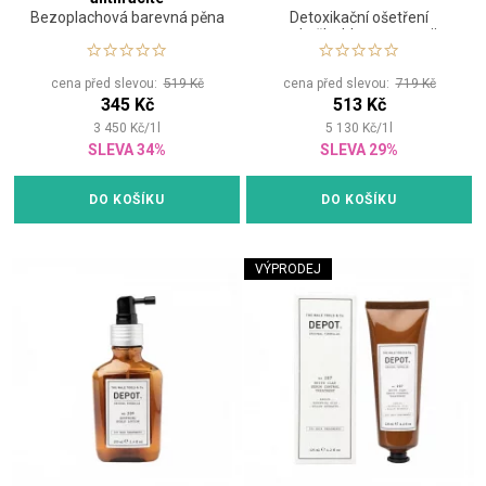
Bezoplachová barevná pěna
Detoxikační ošetření
pokožky hlavy ve spreji
cena před slevou:
519 Kč
cena před slevou:
719 Kč
345 Kč
513 Kč
3 450
Kč
/
1
l
5 130
Kč
/
1
l
SLEVA 34%
SLEVA 29%
DO KOŠÍKU
DO KOŠÍKU
VÝPRODEJ