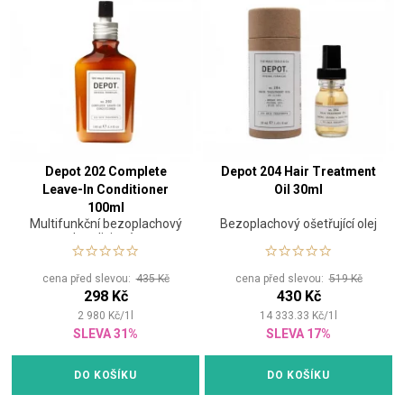
Depot 202 Complete
Depot 204 Hair Treatment
Leave-In Conditioner
Oil 30ml
100ml
Multifunkční bezoplachový
Bezoplachový ošetřující olej
kondicionér
cena před slevou:
435 Kč
cena před slevou:
519 Kč
298 Kč
430 Kč
2 980
Kč
/
1
l
14 333.33
Kč
/
1
l
SLEVA 31%
SLEVA 17%
DO KOŠÍKU
DO KOŠÍKU