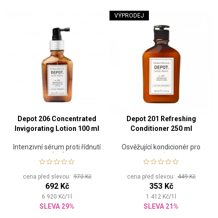
VÝPRODEJ
Depot 206 Concentrated
Depot 201 Refreshing
Invigorating Lotion 100 ml
Conditioner 250 ml
Intenzivní sérum proti řídnutí
Osvěžující kondicionér pro
vlasů
muže
cena před slevou:
970 Kč
cena před slevou:
449 Kč
692 Kč
353 Kč
6 920
Kč
/
1
l
1 412
Kč
/
1
l
SLEVA 29%
SLEVA 21%