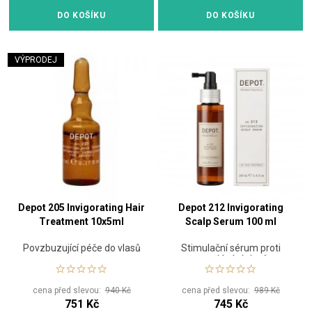
DO KOŠÍKU
DO KOŠÍKU
VÝPRODEJ
Depot 205 Invigorating Hair
Depot 212 Invigorating
Treatment 10x5ml
Scalp Serum 100 ml
Povzbuzující péče do vlasů
Stimulační sérum proti
vypadávání vlasů
cena před slevou:
940 Kč
cena před slevou:
989 Kč
751 Kč
745 Kč