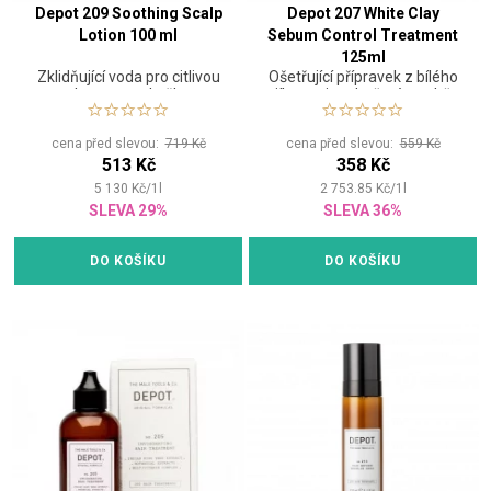
Depot 209 Soothing Scalp
Depot 207 White Clay
Lotion 100 ml
Sebum Control Treatment
125ml
Zklidňující voda pro citlivou
Ošetřující přípravek z bílého
vlasovou pokožku
jílu proti nadměrné tvorbě
kožního mazu
cena před slevou:
719 Kč
cena před slevou:
559 Kč
513 Kč
358 Kč
5 130
Kč
/
1
l
2 753.85
Kč
/
1
l
SLEVA 29%
SLEVA 36%
DO KOŠÍKU
DO KOŠÍKU