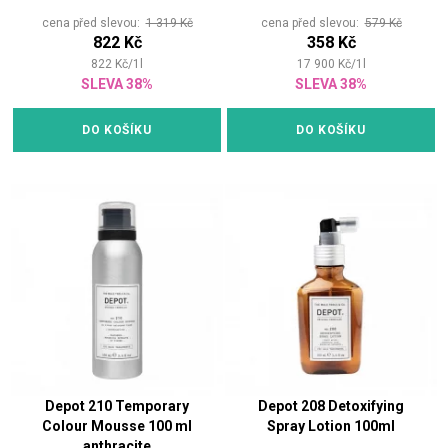
cena před slevou:
1 319 Kč
cena před slevou:
579 Kč
822 Kč
358 Kč
822
Kč
/
1
l
17 900
Kč
/
1
l
SLEVA 38%
SLEVA 38%
DO KOŠÍKU
DO KOŠÍKU
Depot 210 Temporary
Depot 208 Detoxifying
Colour Mousse 100 ml
Spray Lotion 100ml
anthracite