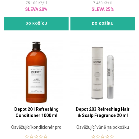
75 100
Kč
/
1
l
7 450
Kč
/
1
l
SLEVA 20%
SLEVA 25%
DO KOŠÍKU
DO KOŠÍKU
Depot 201 Refreshing
Depot 203 Refreshing Hair
Conditioner 1000 ml
& Scalp Fragrance 20 ml
Osvěžující kondicionér pro
Osvěžující vůně na pokožku
muže
hlavy a vlasy