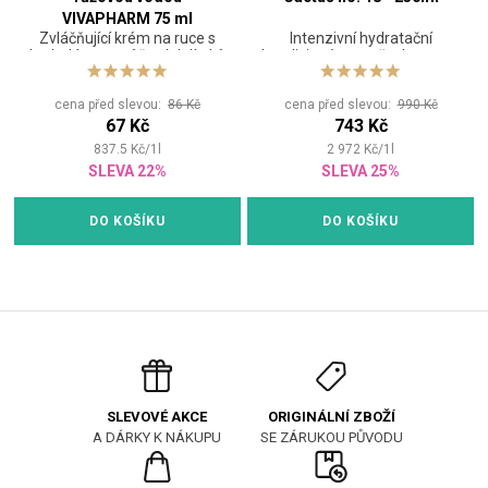
VIVAPHARM 75 ml
Zvláčňující krém na ruce s
Intenzivní hydratační
hydrolátem z růžových lístků
kondicionér pro všechny typy
vlasů
cena před slevou:
86 Kč
cena před slevou:
990 Kč
67 Kč
743 Kč
837.5
Kč
/
1
l
2 972
Kč
/
1
l
SLEVA 22%
SLEVA 25%
DO KOŠÍKU
DO KOŠÍKU
ORIGINÁLNÍ ZBOŽÍ
SLEVOVÉ AKCE
SE ZÁRUKOU PŮVODU
A DÁRKY K NÁKUPU