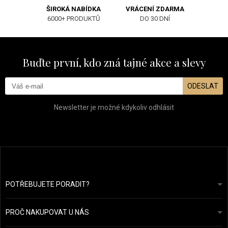
ŠIROKÁ NABÍDKA
VRÁCENÍ ZDARMA
6000+ PRODUKTŮ
DO 30 DNÍ
Buďte první, kdo zná tajné akce a slevy
ODESLAT
Newsletter je možné kdykoliv odhlásit
POTŘEBUJETE PORADIT?
info@prozdravevlasy.cz
Obchodní podmínky
Odpovíme do 24 hodin.
PROČ NAKUPOVAT U NÁS
Ochrana osobních údajů
Náš příběh
Přehled plateb a dopravy