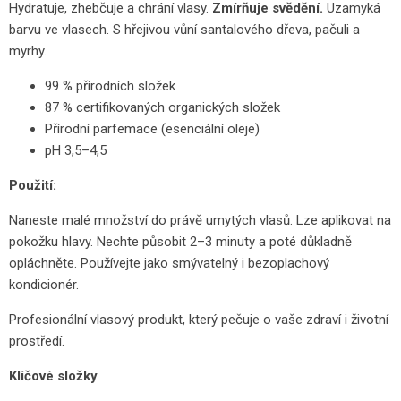
Hydratuje, zhebčuje a chrání vlasy.
Zmírňuje svědění.
Uzamyká
barvu ve vlasech. S hřejivou vůní santalového dřeva, pačuli a
myrhy.
99 % přírodních složek
87 % certifikovaných organických složek
Přírodní parfemace (esenciální oleje)
pH 3,5–4,5
Použití:
Naneste malé množství do právě umytých vlasů. Lze aplikovat na
pokožku hlavy. Nechte působit 2–3 minuty a poté důkladně
opláchněte. Používejte jako smývatelný i bezoplachový
kondicionér.
Profesionální vlasový produkt, který pečuje o vaše zdraví i životní
prostředí.
Klíčové složky