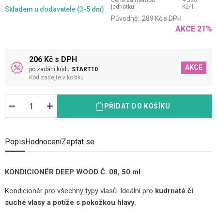
Cena za měrnou
4 580
jednotku:
Kč
/
1
l
Skladem
u dodavatele (3-5 dní)
Původně:
289
Kč
s DPH
AKCE
21
%
206 Kč s DPH
AKCE
po zadání kódu
START10
Kód zadejte v košíku
PŘIDAT DO KOŠÍKU
Popis
Hodnocení
Zeptat se
KONDICIONÉR DEEP WOOD Č. 08, 50 ml
Kondicionér pro všechny typy vlasů. Ideální pro
kudrnaté či
suché vlasy a potíže s pokožkou hlavy.