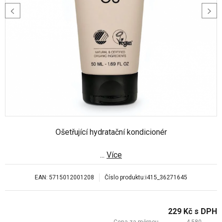
Ošetřující hydratační kondicionér
...
Více
EAN:
5715012001208
Číslo produktu:
i415_36271645
229
Kč
s DPH