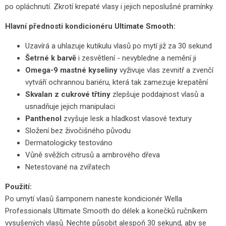
po opláchnutí. Zkrotí krepaté vlasy i jejich neposlušné pramínky.
Hlavní přednosti kondicionéru Ultimate Smooth:
Uzavírá a uhlazuje kutikulu vlasů po mytí již za 30 sekund
Šetrné k barvě
i zesvětlení - nevybledne a nemění ji
Omega-9 mastné kyseliny
vyživuje vlas zevnitř a zvenčí
vytváří ochrannou bariéru, která tak zamezuje krepatění
Skvalan z cukrové třtiny
zlepšuje poddajnost vlasů a
usnadňuje jejich manipulaci
Panthenol
zvyšuje lesk a hladkost vlasové textury
Složení bez živočišného původu
Dermatologicky testováno
Vůně svěžích citrusů a ambrového dřeva
Netestované na zvířatech
Použití:
Po umytí vlasů šamponem naneste kondicionér Wella
Professionals Ultimate Smooth do délek a konečků ručníkem
vysušených vlasů. Nechte působit alespoň 30 sekund, aby se