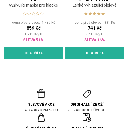
ml
Oil Serum 100 ml
Vyživující maska pro hladké
Lehké vyhlazující olejové
a lesklé vlasy
sérum
cena před slevou:
1 739 Kč
cena před slevou:
881 Kč
859 Kč
741 Kč
1 718
Kč
/
1
l
7 410
Kč
/
1
l
SLEVA 51%
SLEVA 16%
DO KOŠÍKU
DO KOŠÍKU
ORIGINÁLNÍ ZBOŽÍ
SLEVOVÉ AKCE
SE ZÁRUKOU PŮVODU
A DÁRKY K NÁKUPU