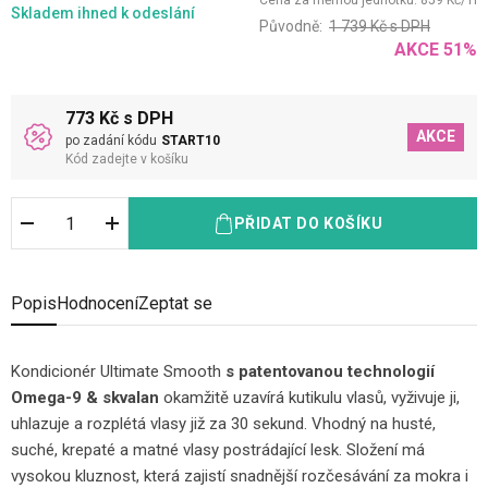
Cena za měrnou jednotku:
859
Kč
/
1
l
Skladem
ihned k odeslání
Původně:
1 739
Kč
s DPH
AKCE
51
%
773 Kč s DPH
AKCE
po zadání kódu
START10
Kód zadejte v košíku
PŘIDAT DO KOŠÍKU
Popis
Hodnocení
Zeptat se
Kondicionér Ultimate Smooth
s patentovanou technologií
Omega-9 & skvalan
okamžitě uzavírá kutikulu vlasů, vyživuje ji,
uhlazuje a rozplétá vlasy již za 30 sekund. Vhodný na husté,
suché, krepaté a matné vlasy postrádající lesk. Složení má
vysokou kluznost, která zajistí snadnější rozčesávání za mokra i