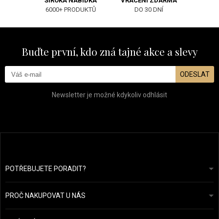
ŠIROKÁ NABÍDKA
VRÁCENÍ ZDARMA
6000+ PRODUKTŮ
DO 30 DNÍ
Buďte první, kdo zná tajné akce a slevy
ODESLAT
Newsletter je možné kdykoliv odhlásit
POTŘEBUJETE PORADIT?
info@prozdravevlasy.cz
Obchodní podmínky
Odpovíme do 24 hodin.
PROČ NAKUPOVAT U NÁS
Ochrana osobních údajů
Náš příběh
Přehled plateb a dopravy
Blog