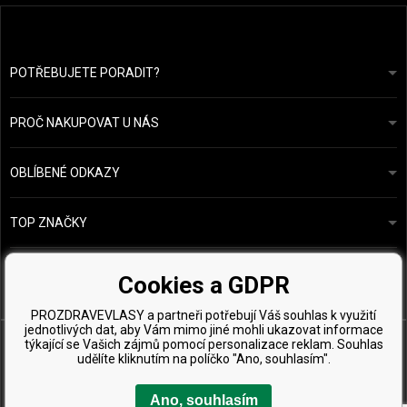
POTŘEBUJETE PORADIT?
info@prozdravevlasy.cz
Obchodní podmínky
Odpovíme do 24 hodin.
PROČ NAKUPOVAT U NÁS
Ochrana osobních údajů
Náš příběh
Přehled plateb a dopravy
Blog
Ecru New York
OBLÍBENÉ ODKAZY
Vrácení zboží
Kadeřnická poradna
Kérastase
Kontakty
TOP ZNAČKY
O&M
Vzorky zdarma
Paul Mitchell
Wella Professionals
Cookies a GDPR
Zenz Organic
PROZDRAVEVLASY a partneři potřebují Váš souhlas k využití
jednotlivých dat, aby Vám mimo jiné mohli ukazovat informace
týkající se Vašich zájmů pomocí personalizace reklam. Souhlas
udělíte kliknutím na políčko "Ano, souhlasím".
Ano, souhlasím