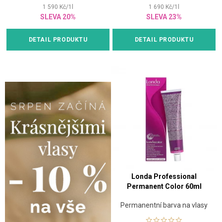
1 590
Kč
/
1
l
1 690
Kč
/
1
l
SLEVA 20%
SLEVA 23%
DETAIL PRODUKTU
DETAIL PRODUKTU
Londa Professional
Permanent Color 60ml
Permanentní barva na vlasy