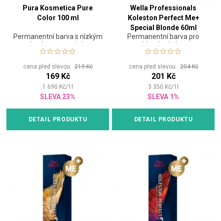
Pura Kosmetica Pure
Wella Professionals
Color 100 ml
Koleston Perfect Me+
Special Blonde 60ml
Permanentní barva s nízkým
Permanentní barva pro
obsahem amoniaku
blond odstíny
cena před slevou:
219 Kč
cena před slevou:
204 Kč
169 Kč
201 Kč
1 690
Kč
/
1
l
3 350
Kč
/
1
l
SLEVA 23%
SLEVA 1%
DETAIL PRODUKTU
DETAIL PRODUKTU