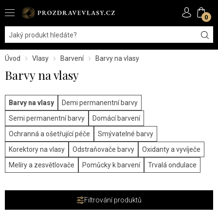
0
Úvod
Vlasy
Barvení
Barvy na vlasy
Barvy na vlasy
Barvy na vlasy
Demi permanentní barvy
Semi permanentní barvy
Domácí barvení
Ochranná a ošetřující péče
Smývatelné barvy
Korektory na vlasy
Odstraňovače barvy
Oxidanty a vyvíječe
Melíry a zesvětlovače
Pomůcky k barvení
Trvalá ondulace
Filtrování produktů