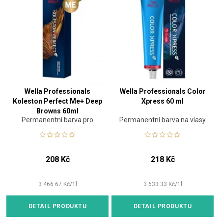
Wella Professionals
Wella Professionals Color
Koleston Perfect Me+ Deep
Xpress 60 ml
Browns 60ml
Permanentní barva pro
Permanentní barva na vlasy
tmavě hnědé odstíny
208 Kč
218 Kč
3 466.67
Kč
/
1
l
3 633.33
Kč
/
1
l
DETAIL PRODUKTU
DETAIL PRODUKTU