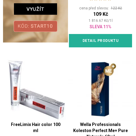
cena před slevou:
122 Kč
109 Kč
1 816.67
Kč
/
1
l
SLEVA 11%
DETAIL PRODUKTU
FreeLimix Hair color 100
Wella Professionals
ml
Koleston Perfect Me+ Pure