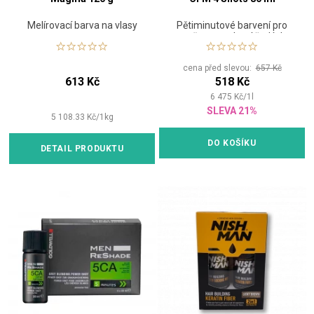
Melírovací barva na vlasy
Pětiminutové barvení pro
muže pro zakrytí šedých
vlasů - odstín studený
popel/středně hnědá
cena před slevou:
657 Kč
613 Kč
518 Kč
6 475
Kč
/
1
l
SLEVA 21%
5 108.33
Kč
/
1
kg
DO KOŠÍKU
DETAIL PRODUKTU