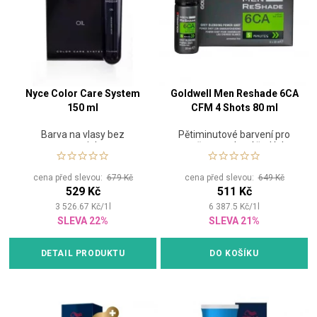
Nyce Color Care System
Goldwell Men Reshade 6CA
150 ml
CFM 4 Shots 80 ml
Barva na vlasy bez
Pětiminutové barvení pro
amoniaku
muže na zakrytí šedých
vlasů - odstín tmavá blond
cena před slevou:
679 Kč
cena před slevou:
649 Kč
529 Kč
511 Kč
3 526.67
Kč
/
1
l
6 387.5
Kč
/
1
l
SLEVA 22%
SLEVA 21%
DETAIL PRODUKTU
DO KOŠÍKU