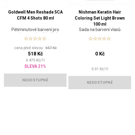
Goldwell Men Reshade 5CA
Nishman Keratin Hair
CFM 4 Shots 80 ml
Coloring Set Light Brown
100 ml
Pětiminutové barvení pro
Sada na barvení vlasů
muže pro zakrytí šedých
vlasů - odstín studený
popel/světle hnědá
cena před slevou:
657 Kč
518 Kč
0 Kč
6 475
Kč
/
1
l
SLEVA 21%
0.01
Kč
/
1
l
NEDOSTUPNÉ
NEDOSTUPNÉ