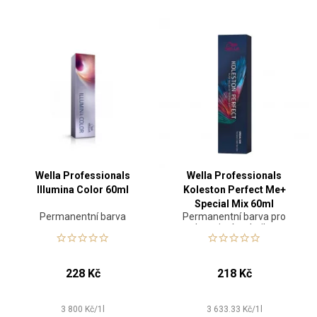
Wella Professionals
Wella Professionals
Illumina Color 60ml
Koleston Perfect Me+
Special Mix 60ml
Permanentní barva
Permanentní barva pro
kreativní techniky
228 Kč
218 Kč
3 800
Kč
/
1
l
3 633.33
Kč
/
1
l