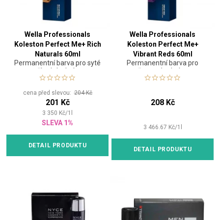
Wella Professionals
Wella Professionals
Koleston Perfect Me+ Rich
Koleston Perfect Me+
Naturals 60ml
Vibrant Reds 60ml
Permanentní barva pro syté
Permanentní barva pro
přírodní odstíny
červené odstíny
cena před slevou:
204 Kč
201 Kč
208 Kč
3 350
Kč
/
1
l
SLEVA 1%
3 466.67
Kč
/
1
l
DETAIL PRODUKTU
DETAIL PRODUKTU