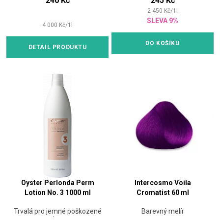
240 Kč
245 Kč
2 450
Kč
/
1
l
SLEVA 9%
4 000
Kč
/
1
l
DO KOŠÍKU
DETAIL PRODUKTU
Oyster Perlonda Perm
Intercosmo Voila
Lotion No. 3 1000 ml
Cromatist 60 ml
Trvalá pro jemné poškozené
Barevný melír
vlasy