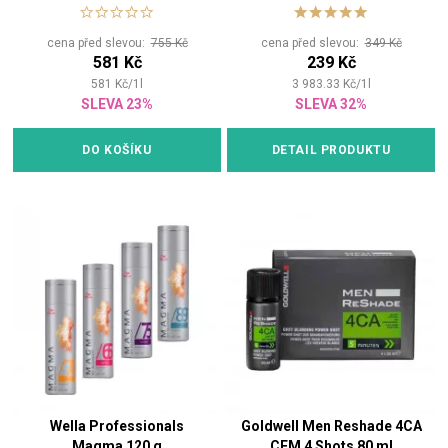
cena před slevou:
755 Kč
cena před slevou:
349 Kč
581 Kč
239 Kč
581
Kč
/
1
l
3 983.33
Kč
/
1
l
SLEVA 23%
SLEVA 32%
DO KOŠÍKU
DETAIL PRODUKTU
Wella Professionals
Goldwell Men Reshade 4CA
Magma 120 g
CFM 4 Shots 80 ml