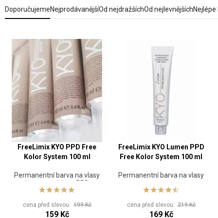
Doporučujeme
Nejprodávanější
Od nejdražších
Od nejlevnějších
Nejlépe
FreeLimix KYO PPD Free
FreeLimix KYO Lumen PPD
Kolor System 100 ml
Free Kolor System 100 ml
Permanentní barva na vlasy
Permanentní barva na vlasy
bez amoniaku a PPD
cena před slevou:
199 Kč
cena před slevou:
219 Kč
159 Kč
169 Kč