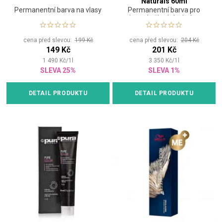
Naturals 60ml
Permanentní barva na vlasy
Permanentní barva pro
jemné přírodní odstíny
cena před slevou:
199 Kč
cena před slevou:
204 Kč
149 Kč
201 Kč
1 490
Kč
/
1
l
3 350
Kč
/
1
l
SLEVA 25%
SLEVA 1%
DETAIL PRODUKTU
DETAIL PRODUKTU