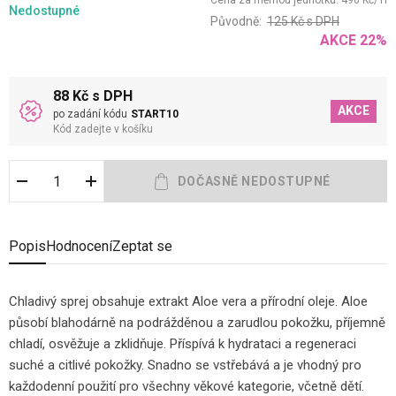
Cena za měrnou jednotku:
490
Kč
/
1
l
Nedostupné
Původně:
125
Kč
s DPH
AKCE
22
%
88 Kč s DPH
AKCE
po zadání kódu
START10
Kód zadejte v košíku
Popis
Hodnocení
Zeptat se
Chladivý sprej obsahuje extrakt Aloe vera a přírodní oleje. Aloe
působí blahodárně na podrážděnou a zarudlou pokožku, příjemně
chladí, osvěžuje a zklidňuje. Příspívá k hydrataci a regeneraci
suché a citlivé pokožky. Snadno se vstřebává a je vhodný pro
každodenní použití pro všechny věkové kategorie, včetně dětí.