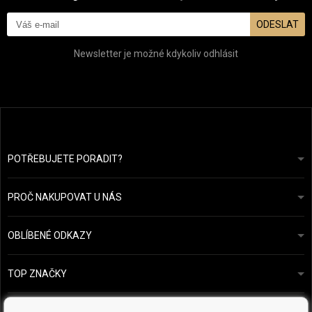
ODESLAT
Newsletter je možné kdykoliv odhlásit
POTŘEBUJETE PORADIT?
info@prozdravevlasy.cz
Obchodní podmínky
Odpovíme do 24 hodin.
PROČ NAKUPOVAT U NÁS
Ochrana osobních údajů
Náš příběh
Přehled plateb a dopravy
Blog
Ecru New York
OBLÍBENÉ ODKAZY
Vrácení zboží
Kadeřnická poradna
Kérastase
Kontakty
TOP ZNAČKY
O&M
Vzorky zdarma
Paul Mitchell