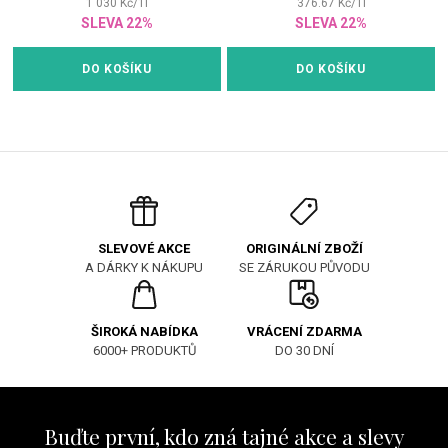
1 030
Kč
/
1
l
376.67
Kč
/
1
l
SLEVA 22%
SLEVA 22%
DO KOŠÍKU
DO KOŠÍKU
ORIGINÁLNÍ ZBOŽÍ
SLEVOVÉ AKCE
SE ZÁRUKOU PŮVODU
A DÁRKY K NÁKUPU
ŠIROKÁ NABÍDKA
VRÁCENÍ ZDARMA
6000+ PRODUKTŮ
DO 30 DNÍ
Buďte první, kdo zná tajné akce a slevy