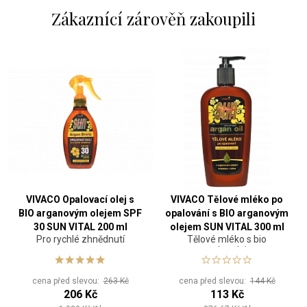
Zákaznící zárověň zakoupili
VIVACO Opalovací olej s
VIVACO Tělové mléko po
BIO arganovým olejem SPF
opalování s BIO arganovým
30 SUN VITAL 200 ml
olejem SUN VITAL 300 ml
Pro rychlé zhnědnutí
Tělové mléko s bio
arganovým olejem po
opalování
cena před slevou:
263 Kč
cena před slevou:
144 Kč
206 Kč
113 Kč