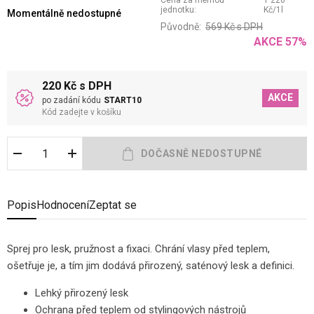
Cena za měrnou
1 220
jednotku:
Kč
/
1
l
Momentálně nedostupné
Původně:
569
Kč
s DPH
AKCE
57
%
220 Kč s DPH
AKCE
po zadání kódu
START10
Kód zadejte v košíku
Popis
Hodnocení
Zeptat se
Sprej pro lesk, pružnost a fixaci. Chrání vlasy před teplem,
ošetřuje je, a tím jim dodává přirozený, saténový lesk a definici.
Lehký přirozený lesk
Ochrana před teplem od stylingových nástrojů