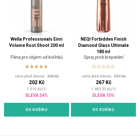
Wella Professionals Eimi
NEQI Forbidden Finish
Volume Root Shoot 200 ml
Diamond Glass Ultimate
180 ml
Pěna pro objem od kořínků
Sprej proti krepatění
cena před slevou:
305 Kč
cena před slevou:
297 Kč
202 Kč
267 Kč
1 010
Kč
/
1
l
1 483.33
Kč
/
1
l
SLEVA 34%
SLEVA 10%
DO KOŠÍKU
DO KOŠÍKU