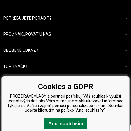
POTŘEBUJETE PORADIT?
info@prozdravevlasy.cz
Obchodní podmínky
Odpovíme do 24 hodin.
PROČ NAKUPOVAT U NÁS
Ochrana osobních údajů
Náš příběh
Přehled plateb a dopravy
Blog
Ecru New York
OBLÍBENÉ ODKAZY
Vrácení zboží
Kadeřnická poradna
Kérastase
Kontakty
TOP ZNAČKY
O&M
Vzorky zdarma
Paul Mitchell
Wella Professionals
Cookies a GDPR
Zenz Organic
PROZDRAVEVLASY a partneři potřebují Váš souhlas k využití
jednotlivých dat, aby Vám mimo jiné mohli ukazovat informace
týkající se Vašich zájmů pomocí personalizace reklam. Souhlas
udělíte kliknutím na políčko "Ano, souhlasím".
Ano, souhlasím