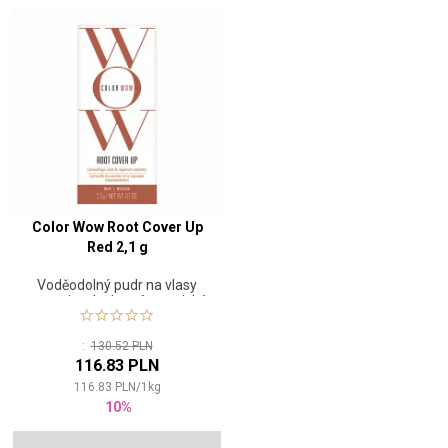
Color Wow Root Cover Up
Red 2,1 g
Voděodolný pudr na vlasy
pro zakrytí odrostů a optické
zahuštění
:
130.52 PLN
116.83 PLN
116.83
PLN
/
1
kg
10%