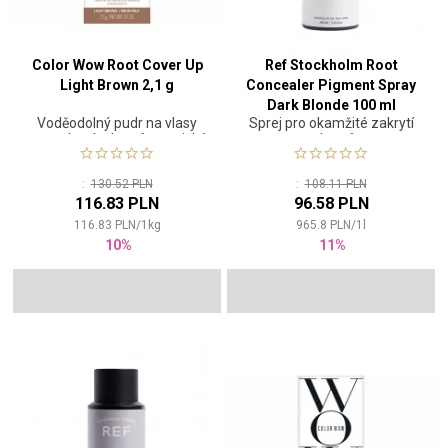
Color Wow Root Cover Up
Ref Stockholm Root
Light Brown 2,1 g
Concealer Pigment Spray
Dark Blonde 100 ml
Voděodolný pudr na vlasy
Sprej pro okamžité zakrytí
pro zakrytí odrostů a optické
odrostů
zahuštění
:
130.52 PLN
:
108.11 PLN
116.83 PLN
96.58 PLN
116.83
PLN
/
1
kg
965.8
PLN
/
1
l
10%
11%