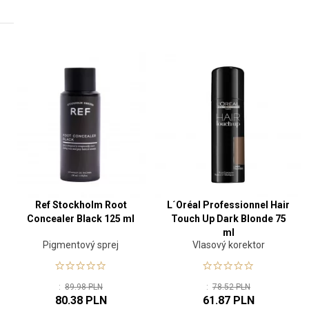
Ref Stockholm Root
L´Oréal Professionnel Hair
Concealer Black 125 ml
Touch Up Dark Blonde 75
ml
Pigmentový sprej
Vlasový korektor
:
89.98 PLN
:
78.52 PLN
80.38 PLN
61.87 PLN