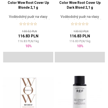
Color Wow Root Cover Up
Color Wow Root Cover Up
Blonde 2,1 g
Dark Blond 2,1 g
Voděodolný pudr na vlasy
Voděodolný pudr na vlasy
pro zakrytí odrostů a optické
pro zakrytí odrostů a optické
zahuštění
zahuštění
:
130.52 PLN
:
130.52 PLN
116.83 PLN
116.83 PLN
116.83
PLN
/
1
kg
116.83
PLN
/
1
kg
10%
10%