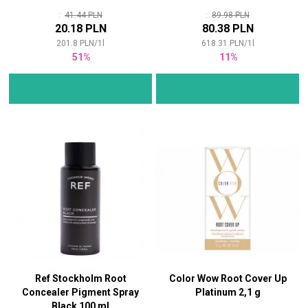
:
41.44 PLN
:
89.98 PLN
20.18 PLN
80.38 PLN
201.8
PLN
/
1
l
618.31
PLN
/
1
l
51%
11%
Ref Stockholm Root
Color Wow Root Cover Up
Concealer Pigment Spray
Platinum 2,1 g
Black 100 ml