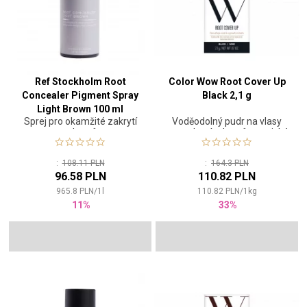
Ref Stockholm Root
Color Wow Root Cover Up
Concealer Pigment Spray
Black 2,1 g
Light Brown 100 ml
Sprej pro okamžité zakrytí
Voděodolný pudr na vlasy
odrostů
pro zakrytí odrostů a optické
zahuštění
:
108.11 PLN
:
164.3 PLN
96.58 PLN
110.82 PLN
965.8
PLN
/
1
l
110.82
PLN
/
1
kg
11%
33%