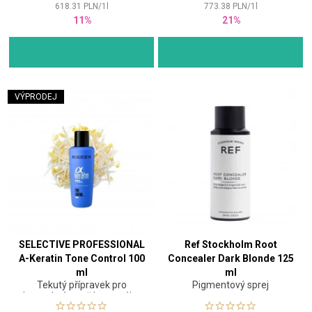
618.31
PLN
/
1
l
773.38
PLN
/
1
l
11%
21%
VÝPRODEJ
SELECTIVE PROFESSIONAL
Ref Stockholm Root
A-Keratin Tone Control 100
Concealer Dark Blonde 125
ml
ml
Tekutý přípravek pro
Pigmentový sprej
kontrolu úrovně barevného
odstínu