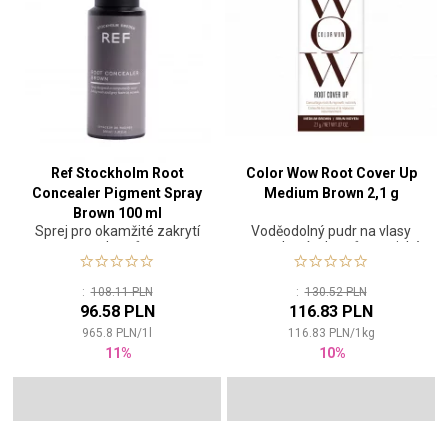
Ref Stockholm Root
Color Wow Root Cover Up
Concealer Pigment Spray
Medium Brown 2,1 g
Brown 100 ml
Sprej pro okamžité zakrytí
Voděodolný pudr na vlasy
odrostů
pro zakrytí odrostů a optické
zahuštění
:
108.11 PLN
:
130.52 PLN
96.58 PLN
116.83 PLN
965.8
PLN
/
1
l
116.83
PLN
/
1
kg
11%
10%