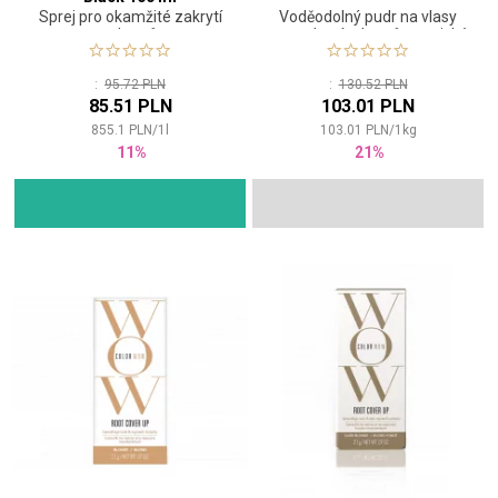
Sprej pro okamžité zakrytí
Voděodolný pudr na vlasy
odrostů
pro zakrytí odrostů a optické
zahuštění
:
95.72 PLN
:
130.52 PLN
85.51 PLN
103.01 PLN
855.1
PLN
/
1
l
103.01
PLN
/
1
kg
11%
21%