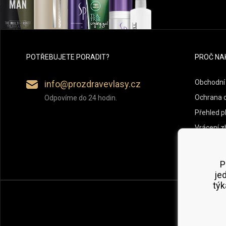
POTŘEBUJETE PORADIT?
PROČ NA
Obchodní
info@prozdravevlasy.cz
Ochrana 
Odpovíme do 24 hodin.
Přehled p
Vrácení z
P
je
týk