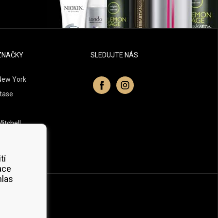
ZNAČKY
SLEDUJTE NÁS
New York
tase
itchell
 Professionals
Organic
tí
ace
hlas