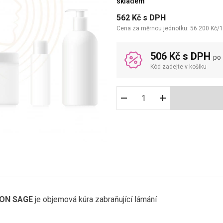
skladem
562
Kč
s DPH
Cena za měrnou jednotku:
56 200
Kč
/
1
506 Kč s DPH
po
Kód zadejte v košíku
MON SAGE
je objemová kúra zabraňující lámání