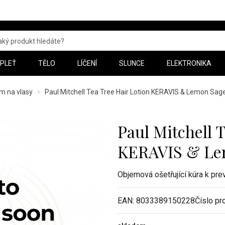
PLEŤ
TĚLO
LÍČENÍ
SLUNCE
ELEKTRONIKA
m na vlasy
Paul Mitchell Tea Tree Hair Lotion KERAVIS & Lemon Sag
Paul Mitchell 
KERAVIS & Le
Objemová ošetřující kúra k pre
EAN:
8033389150228
Číslo pr