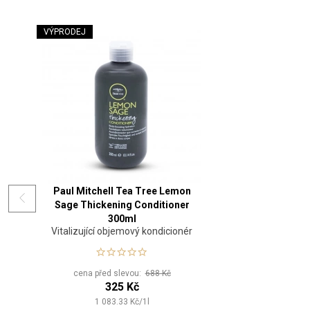
VÝPRODEJ
Paul Mitchell Tea Tree Lemon
Sage Thickening Conditioner
300ml
Vitalizující objemový kondicionér
cena před slevou:
688 Kč
325 Kč
1 083.33
Kč
/
1
l