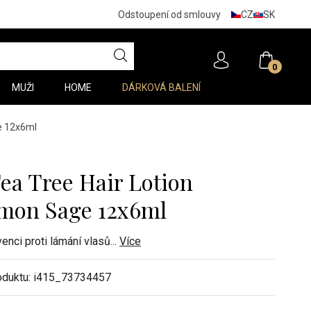
CZ
SK
Odstoupení od smlouvy
0
MUŽI
HOME
DÁRKOVÁ BALENÍ
e 12x6ml
Tea Tree Hair Lotion
mon Sage 12x6ml
venci proti lámání vlasů
...
Více
oduktu:
i415_73734457