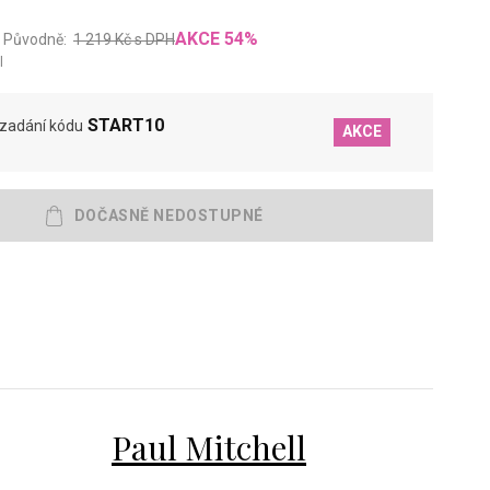
AKCE
54
%
Původně:
1 219
Kč
s DPH
l
START10
 zadání kódu
AKCE
Paul Mitchell