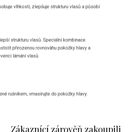
buje vlhkostí, zlepšuje strukturu vlasů a působí
 lepší strukturu vlasů. Speciální kombinace
astolit přirozenou rovnováhu pokožky hlavy a
evenci lámání vlasů.
né rušníkem, vmasírujte do pokožky hlavy.
Zákaznící zárověň zakoupili