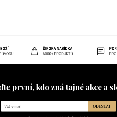
ZBOŽÍ
ŠIROKÁ NABÍDKA
POR
 PŮVODU
6000+ PRODUKTŮ
PRO
te první, kdo zná tajné akce a s
ODESLAT