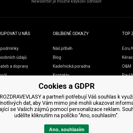
Newsletter je možné kdykoliv odhlásit
KUPOVAT U NÁS
OBLÍBENÉ ODKAZY
TOP 
 podmínky
Náš příběh
Ecru 
osobních údajů
Blog
Kéras
lateb a dopravy
Kadeřnická poradna
O&M
boží
Kontakty
Paul M
Cookies a GDPR
Vzorky zdarma
Wella
Zenz 
ROZDRAVEVLASY a partneři potřebují Váš souhlas k využi
dnotlivých dat, aby Vám mimo jiné mohli ukazovat inform
ající se Vašich zájmů pomocí personalizace reklam. Sou
udělíte kliknutím na políčko "Ano, souhlasím".
Ano, souhlasím