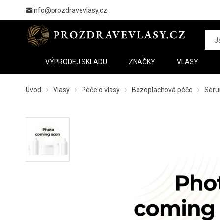
info@prozdravevlasy.cz
VÝPRODEJ SKLADU
ZNAČKY
VLASY
Úvod
Vlasy
Péče o vlasy
Bezoplachová péče
Séru