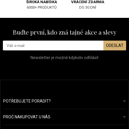
ŠIROKÁ NABÍDKA
VRÁCENÍ ZDARMA
6000+ PRODUKTŮ
DO 30 DNÍ
Buďte první, kdo zná tajné akce a slevy
ODESLAT
Newsletter je možné kdykoliv odhlásit
POTŘEBUJETE PORADIT?
info@prozdravevlasy.cz
Obchodní podmínky
Odpovíme do 24 hodin.
PROČ NAKUPOVAT U NÁS
Ochrana osobních údajů
Náš příběh
Přehled plateb a dopravy
Blog