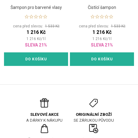
Šampon pro barvené vlasy
Čistící šampon
cena před slevou:
1 533 Kč
cena před slevou:
1 533 Kč
1 216 Kč
1 216 Kč
1 216
Kč
/
1
l
1 216
Kč
/
1
l
SLEVA 21%
SLEVA 21%
DO KOŠÍKU
DO KOŠÍKU
ORIGINÁLNÍ ZBOŽÍ
SLEVOVÉ AKCE
SE ZÁRUKOU PŮVODU
A DÁRKY K NÁKUPU