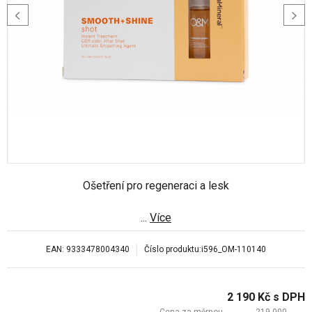
Ošetření pro regeneraci a lesk
...
Více
EAN:
9333478004340
Číslo produktu:
i596_OM-110140
2 190
Kč
s DPH