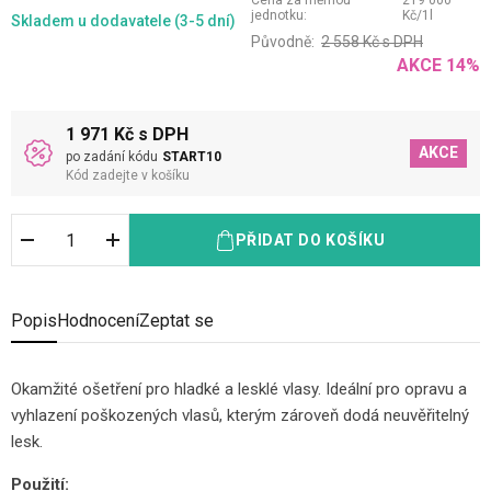
Cena za měrnou
219 000
jednotku:
Kč
/
1
l
Skladem
u dodavatele (3-5 dní)
Původně:
2 558
Kč
s DPH
AKCE
14
%
1 971 Kč s DPH
AKCE
po zadání kódu
START10
Kód zadejte v košíku
PŘIDAT DO KOŠÍKU
Popis
Hodnocení
Zeptat se
Okamžité ošetření pro hladké a lesklé vlasy. Ideální pro opravu a
vyhlazení poškozených vlasů, kterým zároveň dodá neuvěřitelný
lesk.
Použití: