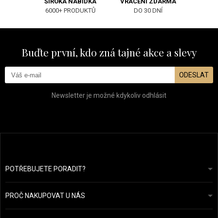
ŠIROKÁ NABÍDKA
VRÁCENÍ ZDARMA
6000+ PRODUKTŮ
DO 30 DNÍ
Buďte první, kdo zná tajné akce a slevy
ODESLAT
Newsletter je možné kdykoliv odhlásit
POTŘEBUJETE PORADIT?
info@prozdravevlasy.cz
Obchodní podmínky
Odpovíme do 24 hodin.
PROČ NAKUPOVAT U NÁS
Ochrana osobních údajů
Náš příběh
Přehled plateb a dopravy
Blog