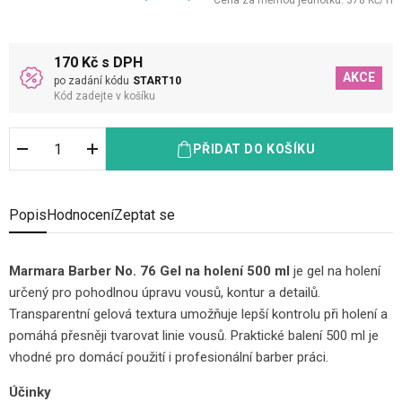
Cena za měrnou jednotku:
378
Kč
/
1
l
170 Kč s DPH
AKCE
po zadání kódu
START10
Kód zadejte v košíku
PŘIDAT DO KOŠÍKU
Popis
Hodnocení
Zeptat se
Marmara Barber No. 76 Gel na holení 500 ml
je gel na holení
určený pro pohodlnou úpravu vousů, kontur a detailů.
Transparentní gelová textura umožňuje lepší kontrolu při holení a
pomáhá přesněji tvarovat linie vousů. Praktické balení 500 ml je
vhodné pro domácí použití i profesionální barber práci.
Účinky