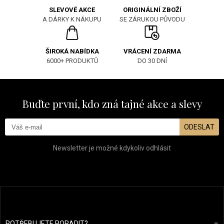
ORIGINÁLNÍ ZBOŽÍ
SLEVOVÉ AKCE
SE ZÁRUKOU PŮVODU
A DÁRKY K NÁKUPU
ŠIROKÁ NABÍDKA
VRÁCENÍ ZDARMA
6000+ PRODUKTŮ
DO 30 DNÍ
Buďte první, kdo zná tajné akce a slevy
ODESLAT
Newsletter je možné kdykoliv odhlásit
POTŘEBUJETE PORADIT?