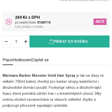
Cena za měrnou jednotku:
399
Kč
/
1
l
269 Kč s DPH
AKCE
po zadání kódu
START10
Kód zadejte v košíku
PŘIDAT DO KOŠÍKU
Popis
Hodnocení
Zeptat se
Marmara Barber Monster Hold Hair Spray
je lak na vlasy ve
velkém 750ml balení, vhodný pro barber shopy, kadeřnictví i
dlouhodobé domácí použití. Poskytuje silnou a dlouhotrvající
fixaci, která pomáhá udržet tvar i u kreativnějších účesů. Díky
svému složení nezanechává ve vlasech viditelné zbytky a
podporuje přirozeně vypadající výsledek.