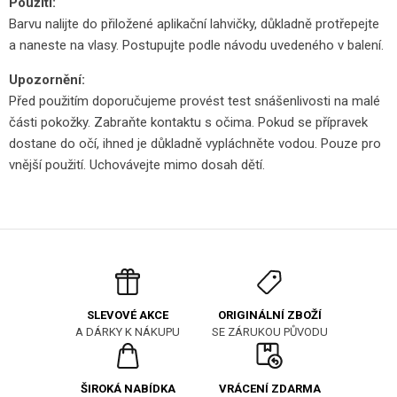
Použití:
Barvu nalijte do přiložené aplikační lahvičky, důkladně protřepejte
a naneste na vlasy. Postupujte podle návodu uvedeného v balení.
Upozornění:
Před použitím doporučujeme provést test snášenlivosti na malé
části pokožky. Zabraňte kontaktu s očima. Pokud se přípravek
dostane do očí, ihned je důkladně vypláchněte vodou. Pouze pro
vnější použití. Uchovávejte mimo dosah dětí.
ORIGINÁLNÍ ZBOŽÍ
SLEVOVÉ AKCE
SE ZÁRUKOU PŮVODU
A DÁRKY K NÁKUPU
ŠIROKÁ NABÍDKA
VRÁCENÍ ZDARMA