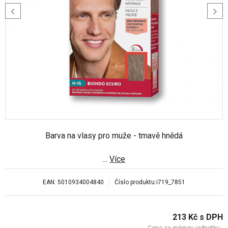
Barva na vlasy pro muže - tmavě hnědá
...
Více
EAN:
5010934004840
Číslo produktu:
i719_7851
213
Kč
s DPH