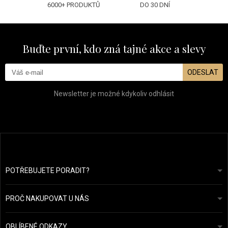
6000+ PRODUKTŮ
DO 30 DNÍ
Buďte první, kdo zná tajné akce a slevy
ODESLAT
Newsletter je možné kdykoliv odhlásit
POTŘEBUJETE PORADIT?
info@prozdravevlasy.cz
Obchodní podmínky
Odpovíme do 24 hodin.
PROČ NAKUPOVAT U NÁS
Ochrana osobních údajů
Náš příběh
Přehled plateb a dopravy
Blog
Ecru New York
OBLÍBENÉ ODKAZY