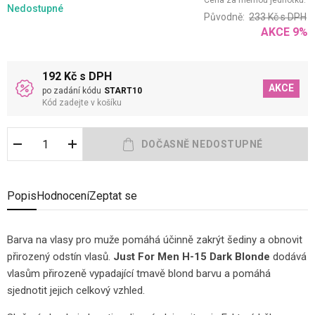
Cena za měrnou jednotku:
Nedostupné
Původně:
233
Kč
s DPH
AKCE
9
%
192 Kč s DPH
AKCE
po zadání kódu
START10
Kód zadejte v košíku
Popis
Hodnocení
Zeptat se
Barva na vlasy pro muže pomáhá účinně zakrýt šediny a obnovit
přirozený odstín vlasů.
Just For Men H-15 Dark Blonde
dodává
vlasům přirozeně vypadající tmavě blond barvu a pomáhá
sjednotit jejich celkový vzhled.