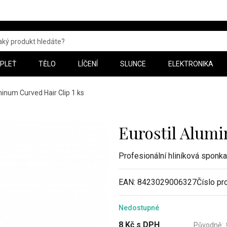
PLEŤ
TĚLO
LÍČENÍ
SLUNCE
ELEKTRONIKA
minum Curved Hair Clip 1 ks
Eurostil Alumi
Profesionální hliníková sponka
EAN:
8423029006327
Číslo pr
Nedostupné
8
Kč
s DPH
Původně: