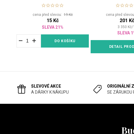
špičkou
přírodní od
cena před slevou:
19 Kč
cena před slevo
15 Kč
201 K
SLEVA 21%
3 350
Kč
/
SLEVA 1
DO KOŠÍKU
DETAIL PRO
SLEVOVÉ AKCE
ORIGINÁLNÍ 
A DÁRKY K NÁKUPU
SE ZÁRUKOU
Buď