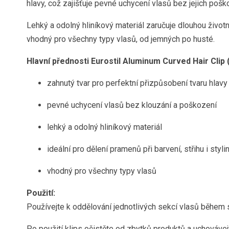
hlavy, což zajišťuje pevné uchycení vlasů bez jejich poško
Lehký a odolný hliníkový materiál zaručuje dlouhou život
vhodný pro všechny typy vlasů, od jemných po husté.
Hlavní přednosti Eurostil Aluminum Curved Hair Clip (
zahnutý tvar pro perfektní přizpůsobení tvaru hlavy
pevné uchycení vlasů bez klouzání a poškození
lehký a odolný hliníkový materiál
ideální pro dělení pramenů při barvení, střihu i styli
vhodný pro všechny typy vlasů
Použití:
Používejte k oddělování jednotlivých sekcí vlasů během s
Po použití klips očistěte od zbytků produktů a uchováve