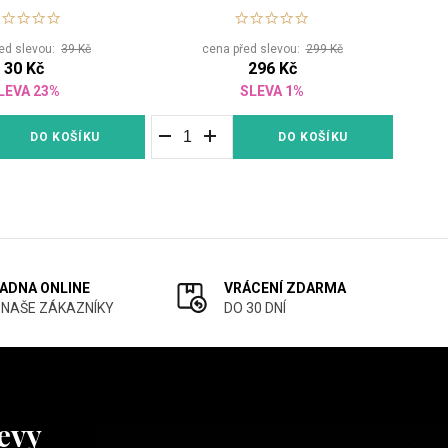
ed slevou:
39 Kč
cena před slevou:
299 Kč
30 Kč
296 Kč
LEVA 23%
SLEVA 1%
DO KOŠÍKU
DO KOŠÍKU
ADNA ONLINE
VRÁCENÍ ZDARMA
 NAŠE ZÁKAZNÍKY
DO 30 DNÍ
levy