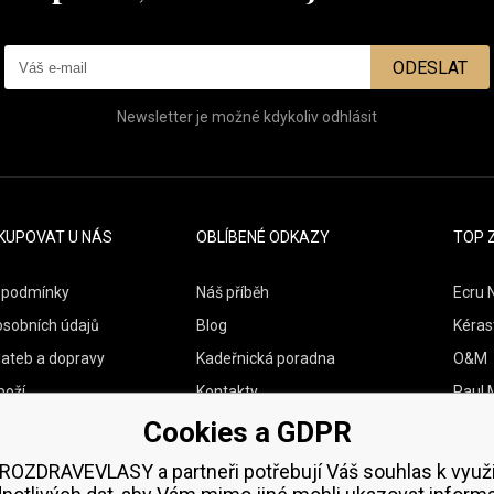
ODESLAT
Newsletter je možné kdykoliv odhlásit
KUPOVAT U NÁS
OBLÍBENÉ ODKAZY
TOP 
 podmínky
Náš příběh
Ecru 
osobních údajů
Blog
Kéras
lateb a dopravy
Kadeřnická poradna
O&M
boží
Kontakty
Paul M
Cookies a GDPR
Vzorky zdarma
Wella
Zenz 
ROZDRAVEVLASY a partneři potřebují Váš souhlas k využi