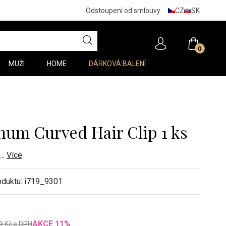
CZ
SK
Odstoupení od smlouvy
0
MUŽI
HOME
DÁRKOVÁ BALENÍ
num Curved Hair Clip 1 ks
...
Více
oduktu:
i719_9301
AKCE
11
%
9
Kč
s DPH