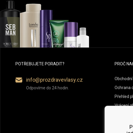
POTŘEBUJETE PORADIT?
PROČ NA
Obchodní
info@prozdravevlasy.cz
Ochrana 
Odpovíme do 24 hodin.
Přehled p
Vrácení z
P