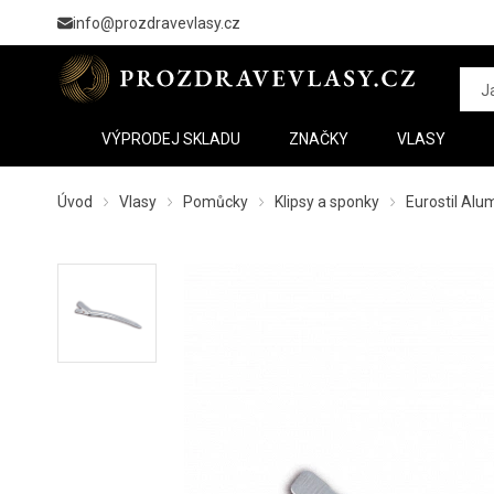
info@prozdravevlasy.cz
VÝPRODEJ SKLADU
ZNAČKY
VLASY
Úvod
Vlasy
Pomůcky
Klipsy a sponky
Eurostil Alu