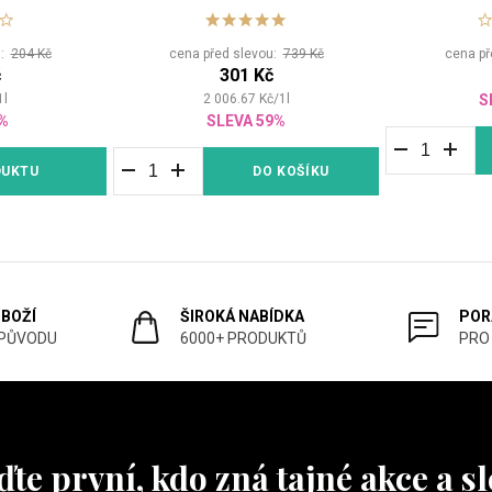
stíny
u:
204 Kč
cena před slevou:
739 Kč
cena př
č
301 Kč
1
l
2 006.67
Kč
/
1
l
S
%
SLEVA 59%
DUKTU
DO KOŠÍKU
ZBOŽÍ
ŠIROKÁ NABÍDKA
POR
 PŮVODU
6000+ PRODUKTŮ
PRO
te první, kdo zná tajné akce a s