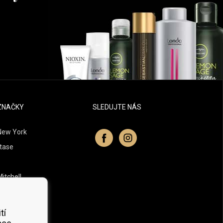
ZNAČKY
SLEDUJTE NÁS
New York
tase
itchell
 Professionals
Organic
tí