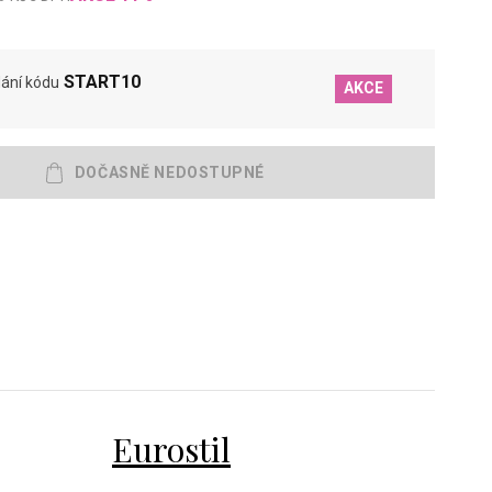
START10
ání kódu
AKCE
Eurostil