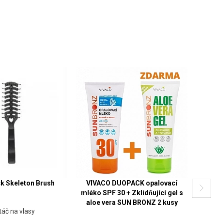
ack Skeleton Brush
VIVACO DUOPACK opalovací
VI
mléko SPF 30 + Zklidňující gel s
kré
aloe vera SUN BRONZ 2 kusy
táč na vlasy