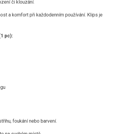
zení či klouzání.
nost a komfort při každodenním používání. Klips je
1 pc):
ngu
třihu, foukání nebo barvení.
jte na suchém místě.