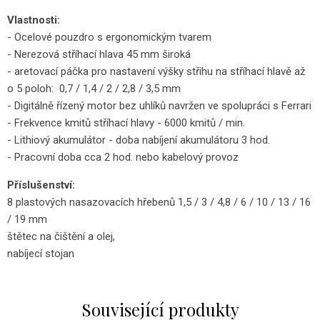
Vlastnosti:
- Ocelové pouzdro s ergonomickým tvarem
- Nerezová stříhací hlava 45 mm široká
- aretovací páčka pro nastavení výšky střihu na stříhací hlavě až
o 5 poloh: 0,7 / 1,4 / 2 / 2,8 / 3,5 mm
- Digitálně řízený motor bez uhlíků navržen ve spolupráci s Ferrari
- Frekvence kmitů stříhací hlavy - 6000 kmitů / min.
- Lithiový akumulátor - doba nabíjení akumulátoru 3 hod.
- Pracovní doba cca 2 hod. nebo kabelový provoz
Příslušenství:
8 plastových nasazovacích hřebenů 1,5 / 3 / 4,8 / 6 / 10 / 13 / 16
/ 19 mm
štětec na čištění a olej,
nabíjecí stojan
Související produkty