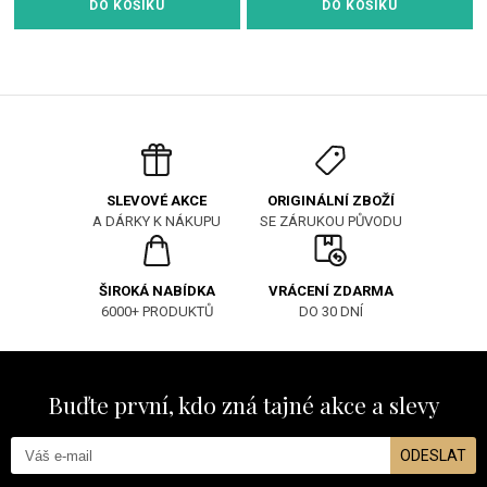
DO KOŠÍKU
DO KOŠÍKU
ORIGINÁLNÍ ZBOŽÍ
SLEVOVÉ AKCE
SE ZÁRUKOU PŮVODU
A DÁRKY K NÁKUPU
ŠIROKÁ NABÍDKA
VRÁCENÍ ZDARMA
6000+ PRODUKTŮ
DO 30 DNÍ
Buďte první, kdo zná tajné akce a slevy
ODESLAT