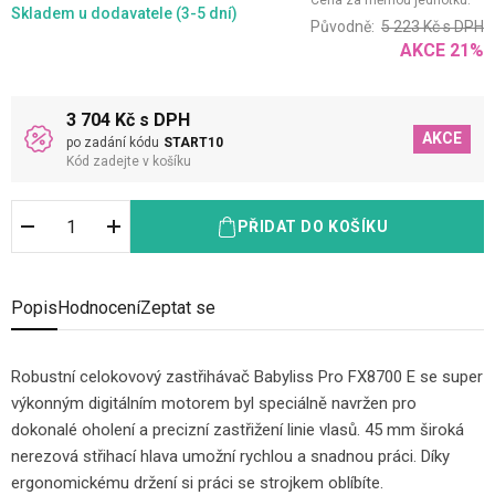
Cena za měrnou jednotku:
Skladem
u dodavatele (3-5 dní)
Původně:
5 223
Kč
s DPH
AKCE
21
%
3 704 Kč s DPH
AKCE
po zadání kódu
START10
Kód zadejte v košíku
PŘIDAT DO KOŠÍKU
Popis
Hodnocení
Zeptat se
Robustní celokovový zastřihávač Babyliss Pro FX8700 E se super
výkonným digitálním motorem byl speciálně navržen pro
dokonalé oholení a precizní zastřižení linie vlasů. 45 mm široká
nerezová střihací hlava umožní rychlou a snadnou práci. Díky
ergonomickému držení si práci se strojkem oblíbíte.