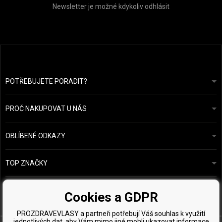
Newsletter je možné kdykoliv odhlásit
POTŘEBUJETE PORADIT?
info@prozdravevlasy.cz
Obchodní podmínky
Odpovíme do 24 hodin.
PROČ NAKUPOVAT U NÁS
Ochrana osobních údajů
Náš příběh
Přehled plateb a dopravy
Blog
Ecru New York
OBLÍBENÉ ODKAZY
Vrácení zboží
Kadeřnická poradna
Kérastase
Kontakty
TOP ZNAČKY
O&M
Vzorky zdarma
Paul Mitchell
Wella Professionals
Cookies a GDPR
Zenz Organic
PROZDRAVEVLASY a partneři potřebují Váš souhlas k využití
jednotlivých dat, aby Vám mimo jiné mohli ukazovat informace