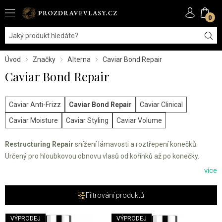
0
Úvod
Značky
Alterna
Caviar Bond Repair
Caviar Bond Repair
Caviar Anti-Frizz
Caviar Bond Repair
Caviar Clinical
Caviar Moisture
Caviar Styling
Caviar Volume
Restructuring Repair
snížení lámavosti a roztřepení konečků.
Určený pro hloubkovou obnovu vlasů od kořínků až po konečky.
Dodává vlasům pružnost, lesk a hebkost.
více
Filtrování produktů
VÝPRODEJ
VÝPRODEJ