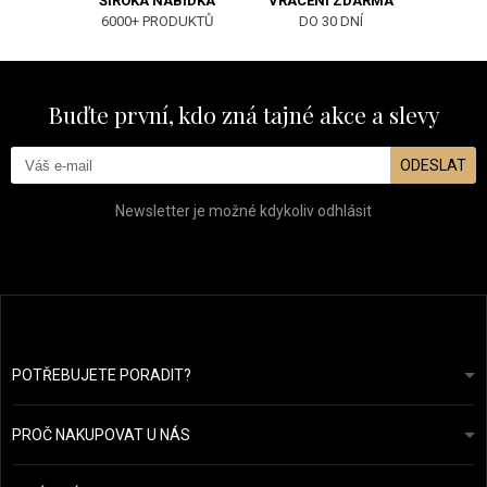
ŠIROKÁ NABÍDKA
VRÁCENÍ ZDARMA
6000+ PRODUKTŮ
DO 30 DNÍ
Buďte první, kdo zná tajné akce a slevy
ODESLAT
Newsletter je možné kdykoliv odhlásit
POTŘEBUJETE PORADIT?
info@prozdravevlasy.cz
Obchodní podmínky
Odpovíme do 24 hodin.
PROČ NAKUPOVAT U NÁS
Ochrana osobních údajů
Náš příběh
Přehled plateb a dopravy
Blog