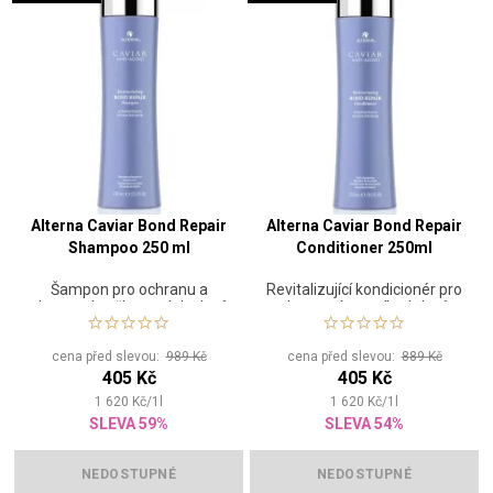
Alterna Caviar Bond Repair
Alterna Caviar Bond Repair
Shampoo 250 ml
Conditioner 250ml
Šampon pro ochranu a
Revitalizující kondicionér pro
obnovení poškozených vlasů
obnovení a posílení vlasů
cena před slevou:
989 Kč
cena před slevou:
889 Kč
405 Kč
405 Kč
1 620
Kč
/
1
l
1 620
Kč
/
1
l
SLEVA 59%
SLEVA 54%
NEDOSTUPNÉ
NEDOSTUPNÉ