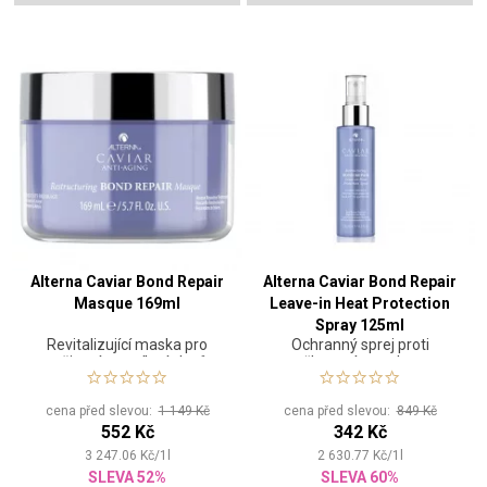
Alterna Caviar Bond Repair
Alterna Caviar Bond Repair
Masque 169ml
Leave-in Heat Protection
Spray 125ml
Revitalizující maska pro
Ochranný sprej proti
vyživení a posílení vlasů
poškozením teplem a
stylingem
cena před slevou:
1 149 Kč
cena před slevou:
849 Kč
552 Kč
342 Kč
3 247.06
Kč
/
1
l
2 630.77
Kč
/
1
l
SLEVA 52%
SLEVA 60%