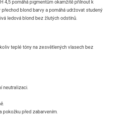
y pH 4,5 pomáhá pigmentům okamžitě přilnout k
rný přechod blond barvy a pomáhá udržovat studený
ivá ledová blond bez žlutých odstínů.
koliv teplé tóny na zesvětlených vlasech bez
 neutralizaci.
ně.
 a pokožku před zabarvením.