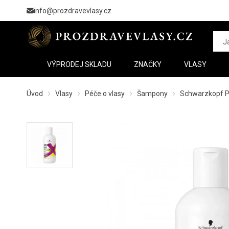
info@prozdravevlasy.cz
VÝPRODEJ SKLADU
ZNAČKY
VLASY
Úvod
Vlasy
Péče o vlasy
Šampony
Schwarzkopf P