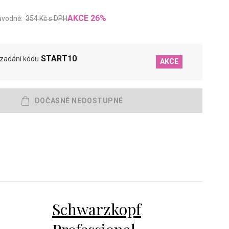
AKCE
26
%
ůvodně:
354
Kč
s DPH
START10
 zadání kódu
AKCE
Schwarzkopf