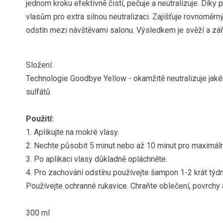
jednom kroku efektivně čistí, pečuje a neutralizuje. Dík
vlasům pro extra silnou neutralizaci. Zajišťuje rovnomě
odstín mezi návštěvami salonu. Výsledkem je svěží a zář
Složení:
Technologie Goodbye Yellow - okamžitě neutralizuje jaké
sulfátů
Použití:
1. Aplikujte na mokré vlasy.
2. Nechte působit 5 minut nebo až 10 minut pro maximální
3. Po aplikaci vlasy důkladně opláchněte.
4. Pro zachování odstínu používejte šampon 1-2 krát týd
Používejte ochranné rukavice. Chraňte oblečení, povrchy
300 ml