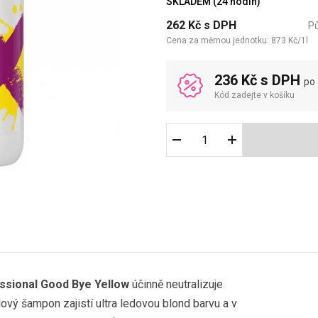
SKLADEM (24 hodin)
262
Kč
s DPH
P
Cena za měrnou jednotku:
873
Kč
/
1
l
236 Kč s DPH
po
Kód zadejte v košíku
sional Good Bye Yellow
účinně neutralizuje
lový šampon zajistí ultra ledovou blond barvu a v