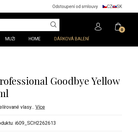
CZ
SK
Odstoupení od smlouvy
0
MUŽI
HOME
DÁRKOVÁ BALENÍ
rofessional Goodbye Yellow
ml
elírované vlasy
...
Více
oduktu:
i609_SCH2262613