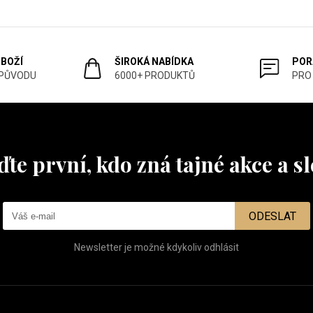
ZBOŽÍ
ŠIROKÁ NABÍDKA
POR
 PŮVODU
6000+ PRODUKTŮ
PRO
te první, kdo zná tajné akce a s
ODESLAT
Newsletter je možné kdykoliv odhlásit