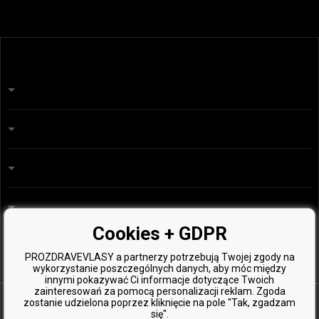
info@prozdravevlasy.cz
Obchodní podmínky
Ochrana osobních údajů
Náš příběh
Přehled plateb a dopravy
Blog
Ecru New York
Vrácení zboží
Kadeřnická poradna
Kérastase
Kontakty
O&M
Vzorky zdarma
Cookies + GDPR
Paul Mitchell
Wella Professionals
PROZDRAVEVLASY a partnerzy potrzebują Twojej zgody na
wykorzystanie poszczególnych danych, aby móc między
Zenz Organic
innymi pokazywać Ci informacje dotyczące Twoich
zainteresowań za pomocą personalizacji reklam. Zgoda
zostanie udzielona poprzez kliknięcie na pole "Tak, zgadzam
się".