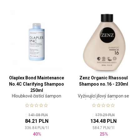
Olaplex Bond Maintenance
Zenz Organic Rhassoul
No.4C Clarifying Shampoo
Shampoo no.16 - 230ml
250ml
Hloubkově čistící šampon
Vyživující jílový šampon se
zhebčujícím efektem
:
141.08 PLN
:
179.29 PLN
84.21 PLN
134.48 PLN
336.84
PLN
/
1
l
584.7
PLN
/
1
l
40%
25%