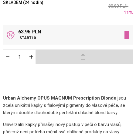
SKLADEM (24 hodin)
:
80.80
PLN
11
%
63.96 PLN
START10
Urban Alchemy OPUS MAGNUM Prescription Blonde
jsou
zcela unikátní kapky s fialovými pigmenty do vlasové péče, se
kterými docílíte dlouhodobé perfektní chladné blond barvy.
Univerzální kapky přinášejí nový postup v péči o barvu vlasů,
přičemž není potřeba měnit své oblíbené produkty na vlasy.