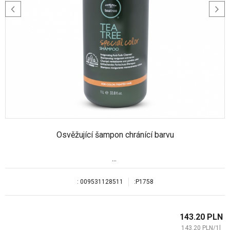
Osvěžující šampon chránící barvu
...
:
009531128511
:
P1758
143.20
PLN
143.20
PLN
/
1
l