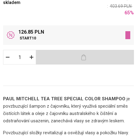
skladem
:
403.69
PLN
65
%
126.85 PLN
START10
PAUL MITCHELL TEA TREE SPECIAL COLOR SHAMPOO
je
povzbuzující šampon z čajovníku, který využívá speciální směs
čistících látek a oleje z čajovníku australského k čištění a
odstraňování usazenin, zanechává vlasy se zdravým leskem.
Povzbuzující složky revitalizují a osvěžují vlasy a pokožku hlavy.