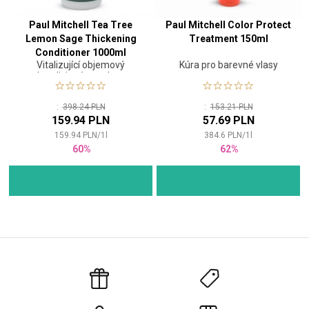
Paul Mitchell Tea Tree
Paul Mitchell Color Protect
Lemon Sage Thickening
Treatment 150ml
Conditioner 1000ml
Vitalizující objemový
Kúra pro barevné vlasy
kondicionér na vlasy
:
398.24 PLN
:
153.21 PLN
159.94 PLN
57.69 PLN
159.94
PLN
/
1
l
384.6
PLN
/
1
l
60%
62%