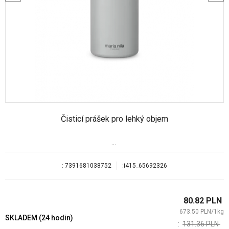
Čisticí prášek pro lehký objem
...
:
7391681038752
:
i415_65692326
80.82
PLN
673.50
PLN
/
1
kg
SKLADEM (24 hodin)
:
131.36
PLN