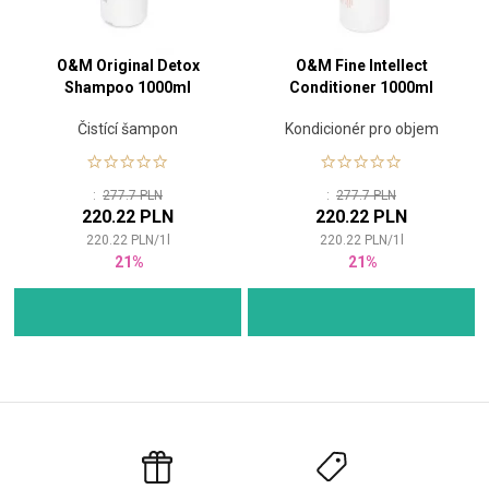
O&M Original Detox
O&M Fine Intellect
Shampoo 1000ml
Conditioner 1000ml
Čistící šampon
Kondicionér pro objem
:
277.7 PLN
:
277.7 PLN
220.22 PLN
220.22 PLN
220.22
PLN
/
1
l
220.22
PLN
/
1
l
21%
21%