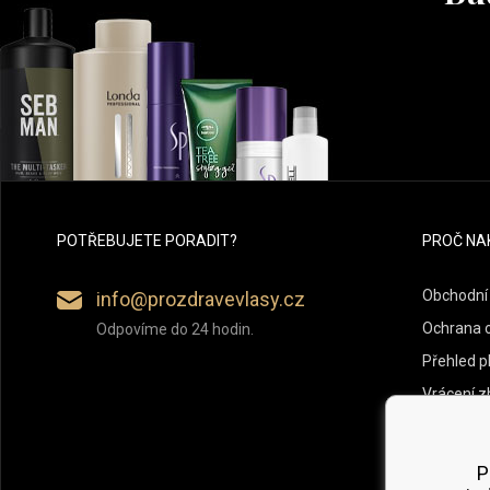
POTŘEBUJETE PORADIT?
PROČ NA
Obchodní
info@prozdravevlasy.cz
Ochrana 
Odpovíme do 24 hodin.
Přehled p
Vrácení z
P