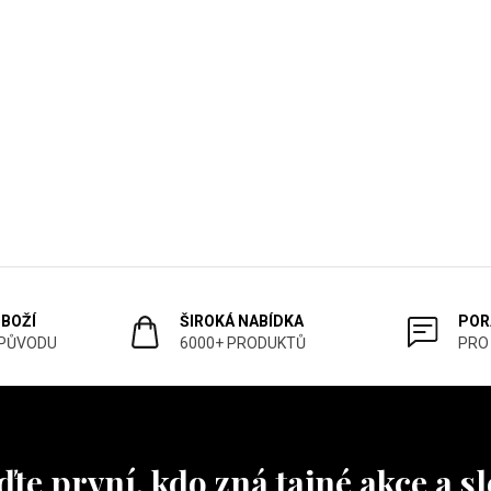
ZBOŽÍ
ŠIROKÁ NABÍDKA
POR
 PŮVODU
6000+ PRODUKTŮ
PRO
te první, kdo zná tajné akce a s