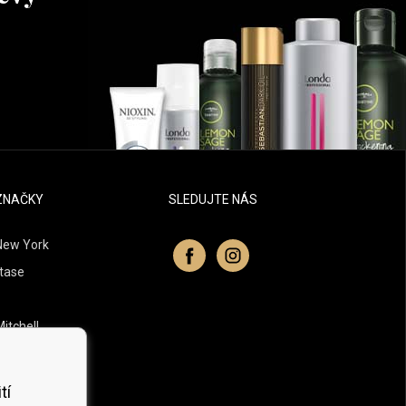
ZNAČKY
SLEDUJTE NÁS
New York
tase
itchell
 Professionals
Organic
tí