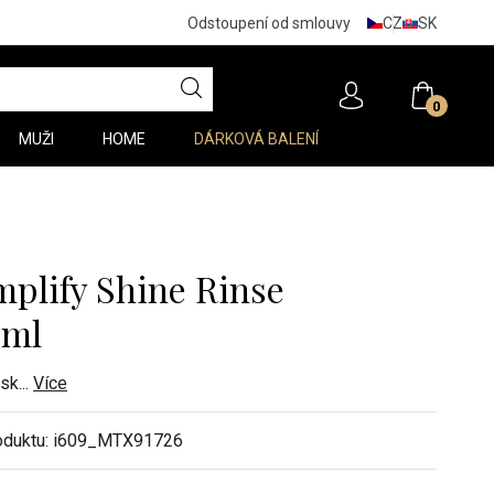
CZ
SK
Odstoupení od smlouvy
0
MUŽI
HOME
DÁRKOVÁ BALENÍ
plify Shine Rinse
 ml
esk
...
Více
oduktu:
i609_MTX91726