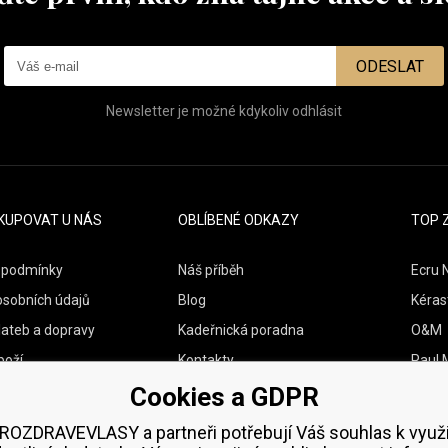
ODESLAT
Newsletter je možné kdykoliv odhlásit
KUPOVAT U NÁS
OBLÍBENÉ ODKAZY
TOP 
 podmínky
Náš příběh
Ecru 
osobních údajů
Blog
Kéras
lateb a dopravy
Kadeřnická poradna
O&M
boží
Kontakty
Paul M
Cookies a GDPR
Vzorky zdarma
Wella
Zenz 
ROZDRAVEVLASY a partneři potřebují Váš souhlas k využi