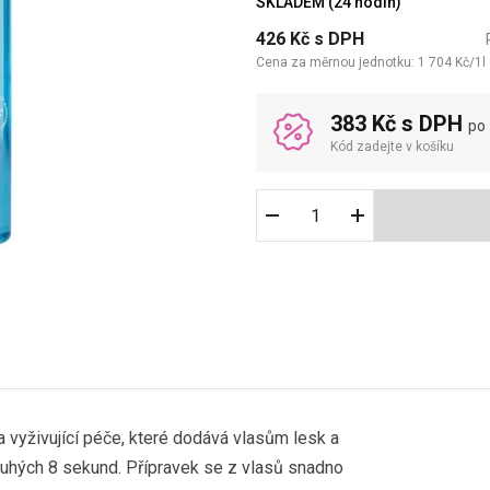
SKLADEM (24 hodin)
426
Kč
s DPH
Cena za měrnou jednotku:
1 704
Kč
/
1
l
383 Kč s DPH
po
Kód zadejte v košíku
a vyživující péče, které dodává vlasům lesk a
uhých 8 sekund. Přípravek se z vlasů snadno