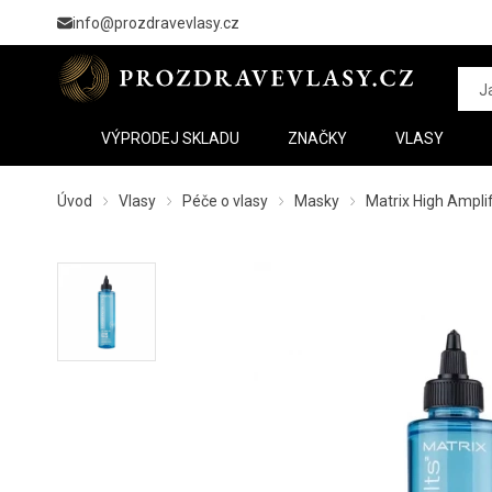
info@prozdravevlasy.cz
VÝPRODEJ SKLADU
ZNAČKY
VLASY
Úvod
Vlasy
Péče o vlasy
Masky
Matrix High Ampli