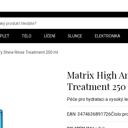
PLEŤ
TĚLO
LÍČENÍ
SLUNCE
ELEKTRONIKA
fy Shine Rinse Treatment 250 ml
Matrix High Am
Treatment 250
Péče pro hydrataci a vysoký l
EAN:
3474636891726
Číslo pr