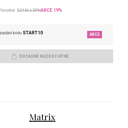
AKCE
19
%
Původně:
524
Kč
s DPH
START10
 zadání kódu
AKCE
Matrix